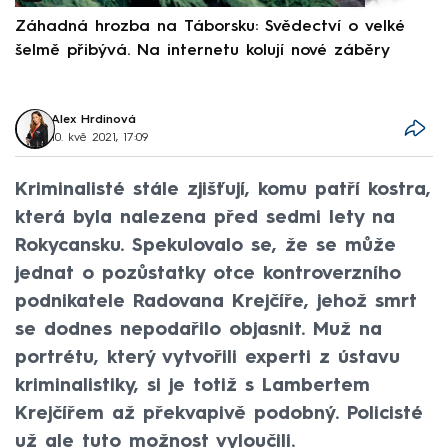
Záhadná hrozba na Táborsku: Svědectví o velké
S
šelmě přibývá. Na internetu kolují nové záběry
d
Alex Hrdinová
10. kvě 2021, 17:09
Kriminalisté stále zjišťují, komu patří kostra,
která byla nalezena před sedmi lety na
Rokycansku. Spekulovalo se, že se může
jednat o pozůstatky otce kontroverzního
podnikatele Radovana Krejčíře, jehož smrt
se dodnes nepodařilo objasnit. Muž na
portrétu, který vytvořili experti z ústavu
kriminalistiky, si je totiž s Lambertem
Krejčířem až překvapivě podobný. Policisté
už ale tuto možnost vyloučili.