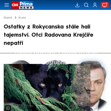
Domů
Krimi
Ostatky z Rokycanska stále halí
tajemství. Otci Radovana Krejčíře
nepatří
Žádná položka z playlistu není
Výběr redakce
dostupná.