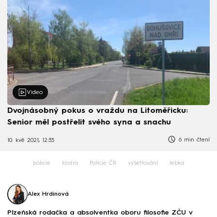
Video
Dvojnásobný pokus o vraždu na Litoměřicku:
Senior měl postřelit svého syna a snachu
6 min čtení
10. kvě 2021, 12:35
policie
kostra
Policie ČR
vyšetřování
lebka
Alex Hrdinová
Plzeňská rodačka a absolventka oboru filosofie ZČU v