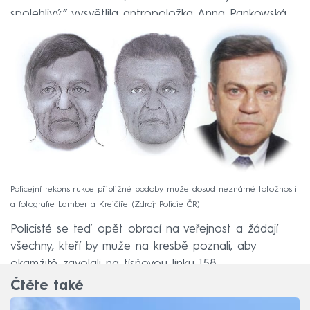
spolehlivý,“ vysvětlila antropoložka Anna Pankowská.
Policejní rekonstrukce přibližné podoby muže dosud neznámé totožnosti
a fotografie Lamberta Krejčíře
Zdroj: Policie ČR
Policisté se teď opět obrací na veřejnost a žádají
všechny, kteří by muže na kresbě poznali, aby
okamžitě zavolali na tísňovou linku 158.
Čtěte také