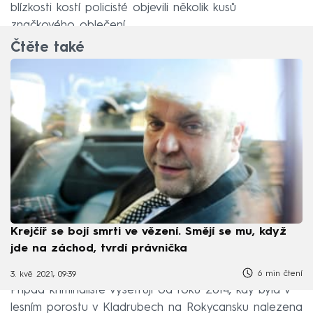
blízkosti kostí policisté objevili několik kusů
značkového oblečení.
Čtěte také
Krejčíř se bojí smrti ve vězení. Smějí se mu, když
jde na záchod, tvrdí právnička
6 min čtení
3. kvě 2021, 09:39
Případ kriminalisté vyšetřují od roku 2014, kdy byla v
lesním porostu v Kladrubech na Rokycansku nalezena