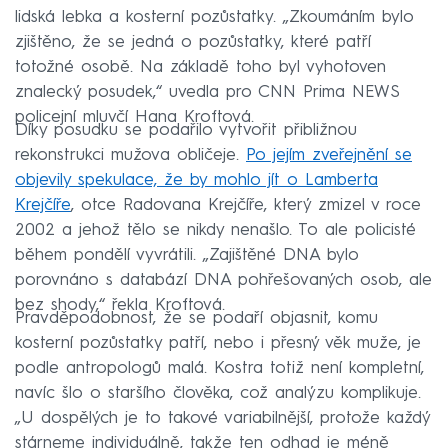
lidská lebka a kosterní pozůstatky. „Zkoumáním bylo
zjištěno, že se jedná o pozůstatky, které patří
totožné osobě. Na základě toho byl vyhotoven
znalecký posudek,“ uvedla pro CNN Prima NEWS
policejní mluvčí Hana Kroftová.
Díky posudku se podařilo vytvořit přibližnou
rekonstrukci mužova obličeje.
Po jejím zveřejnění se
objevily spekulace, že by mohlo jít o Lamberta
Krejčíře
, otce Radovana Krejčíře, který zmizel v roce
2002 a jehož tělo se nikdy nenašlo. To ale policisté
během pondělí vyvrátili. „Zajištěné DNA bylo
porovnáno s databází DNA pohřešovaných osob, ale
bez shody,“ řekla Kroftová.
Pravděpodobnost, že se podaří objasnit, komu
kosterní pozůstatky patří, nebo i přesný věk muže, je
podle antropologů malá. Kostra totiž není kompletní,
navíc šlo o staršího člověka, což analýzu komplikuje.
„U dospělých je to takové variabilnější, protože každý
stárneme individuálně, takže ten odhad je méně