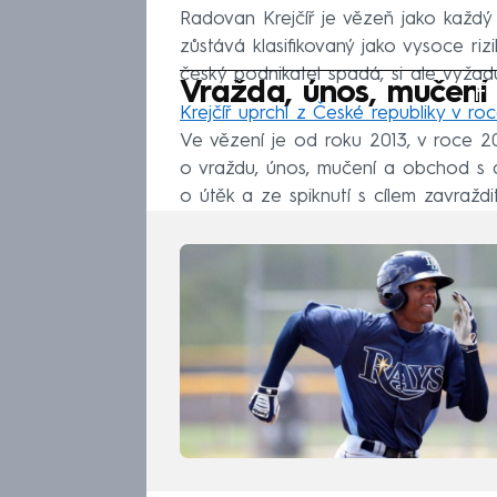
Radovan Krejčíř je vězeň jako každý
zůstává klasifikovaný jako vysoce riz
český podnikatel spadá, si ale vyžad
Fa
Vražda, únos, mučení
Krejčíř uprchl z České republiky v r
Ve vězení je od roku 2013, v roce 
o vraždu, únos, mučení a obchod s d
o útěk a ze spiknutí s cílem zavraždi