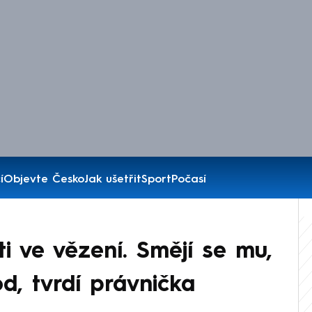
í
Objevte Česko
Jak ušetřit
Sport
Počasí
ti ve vězení. Smějí se mu,
d, tvrdí právnička