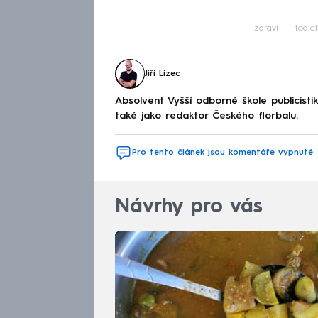
zdraví
toale
Jiří Lizec
Absolvent Vyšší odborné škole publicis
také jako redaktor Českého florbalu.
Pro tento článek jsou komentáře vypnuté
Návrhy pro vás