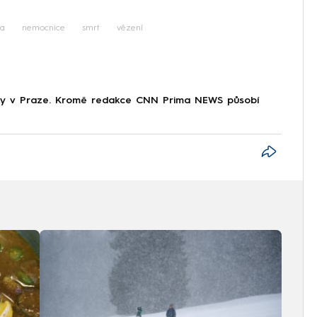
ta
nemocnice
smrt
vězení
tiky v Praze. Kromě redakce CNN Prima NEWS působí