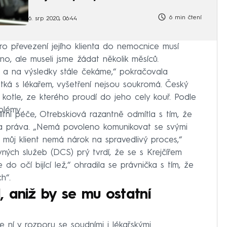
6 min čtení
6. srp 2020, 06:44
ro převezení jejího klienta do nemocnice musí
o, ale museli jsme žádat několik měsíců.
 a na výsledky stále čekáme,“ pokračovala
etká s lékařem, vyšetření nejsou soukromá. Český
 kotle, ze kterého proudí do jeho cely kouř. Podle
blémy.
litní péče, Otrebskiová razantně odmítla s tím, že
va práva. „Nemá povoleno komunikovat se svými
 můj klient nemá nárok na spravedlivý proces,“
ných služeb (DCS) prý tvrdí, že se s Krejčířem
e do očí bijící lež,“ ohradila se právnička s tím, že
h“.
 aniž by se mu ostatní
le ní v rozporu se soudními i lékařskými