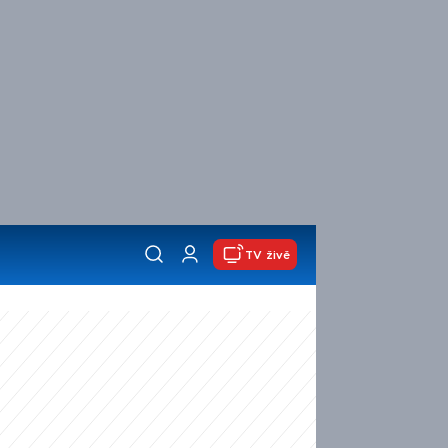
TV živě