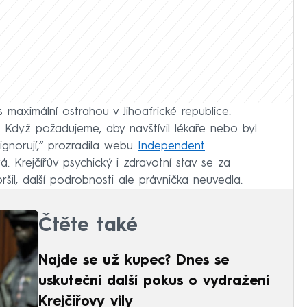
 s maximální ostrahou v Jihoafrické republice.
Když požadujeme, aby navštívil lékaře nebo byl
ignorují,“ prozradila webu
Independent
. Krejčířův psychický i zdravotní stav se za
šil, další podrobnosti ale právnička neuvedla.
Čtěte také
Najde se už kupec? Dnes se
uskuteční další pokus o vydražení
Krejčířovy vily