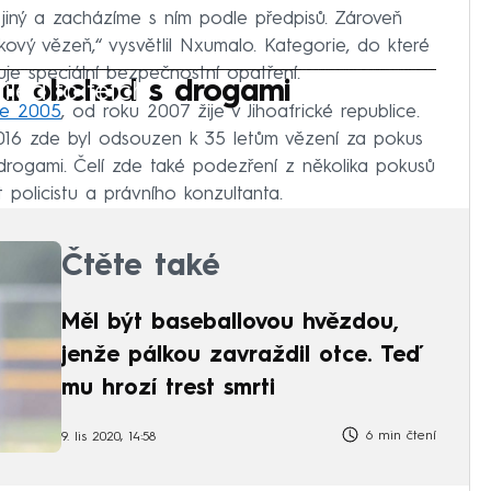
 jiný a zacházíme s ním podle předpisů. Zároveň
ikový vězeň,“ vysvětlil Nxumalo. Kategorie, do které
uje speciální bezpečnostní opatření.
iled to fetch
 a obchod s drogami
oce 2005
, od roku 2007 žije v Jihoafrické republice.
2016 zde byl odsouzen k 35 letům vězení za pokus
rogami. Čelí zde také podezření z několika pokusů
t policistu a právního konzultanta.
Čtěte také
Měl být baseballovou hvězdou,
jenže pálkou zavraždil otce. Teď
mu hrozí trest smrti
6 min čtení
9. lis 2020, 14:58