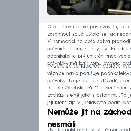
Otrebskiová si ale postěžovala, že p
zasáhnout soud. „Stalo se tak nedávn
V nemocnici ho poté sotva prohlédli
právnička s tím, že když se Krejčíř s
podnikatel je prý umístěn hned vedle
právničky má kvůli tomu dýchací pro
Tvrzení, že se Krejčířovi dostává kva
věznice navíc porušuje podnikatelo
právníky. To je jeden z důvodů, proč
dodala Otrebskiová. Oddělení náprav
zachází stejně jako s ostatními. „To j
její klient žije v „nelidských podmínkác
Nemůže jít na záchod,
nesmáli
Uvádí i další příklady, které jsou pod