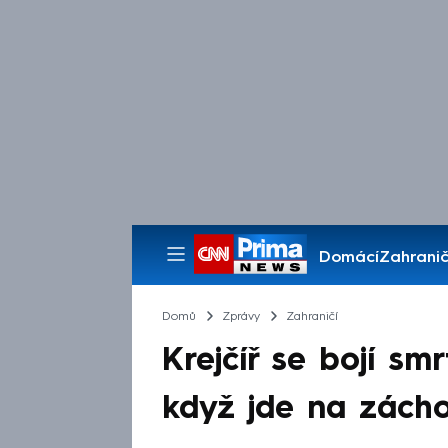
Domácí
Zahranič
Pořady
Domů
Zprávy
Zahraničí
Krejčíř se bojí smr
když jde na zácho