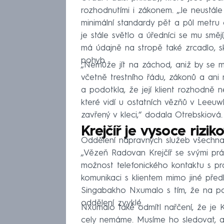
rozhodnutími i zákonem. „Je neustál
minimální standardy pět a půl metru 
je stále světlo a úředníci se mu smějí
má údajně na stropě také zrcadlo, sk
pohyb.
„Nemůže jít na záchod, aniž by se m
včetně trestního řádu, zákonů a ani
a podotkla, že její klient rozhodně 
které vidí u ostatních vězňů v Leeuw
zavřený v kleci,“ dodala Otrebskiová.
Krejčíř je vysoce riz
Oddělení nápravných služeb všechna
„Vězeň Radovan Krejčíř se svými prá
možnost telefonického kontaktu s prá
komunikaci s klientem mimo jiné předl
Singabakho Nxumalo s tím, že na po
oddělení zvyklé.
Nxumalo také odmítl nařčení, že je K
cely nemáme. Musíme ho sledovat, ab