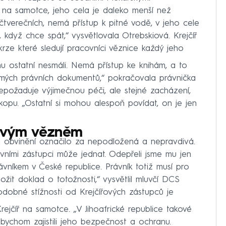
e na samotce, jeho cela je daleko menší než
čtverečních, nemá přístup k pitné vodě, v jeho cele
, když chce spát,“ vysvětlovala Otrebskiová. Krejčíř
rze které sledují pracovníci věznice každý jeho
u ostatní nesmáli. Nemá přístup ke knihám, a to
 mých právních dokumentů,“ pokračovala právnička
nepožaduje výjimečnou péči, ale stejné zacházení,
kopu. „Ostatní si mohou alespoň povídat, on je jen
ikovým vězněm
 obvinění označilo za nepodložená a nepravdivá.
vními zástupci může jednat. Odepřeli jsme mu jen
vníkem v České republice. Právník totiž musí pro
ožit doklad o totožnosti,“ vysvětlil mluvčí DCS
dobné stížnosti od Krejčířových zástupců je
rejčíř na samotce. „V Jihoafrické republice takové
ychom zajistili jeho bezpečnost a ochranu.