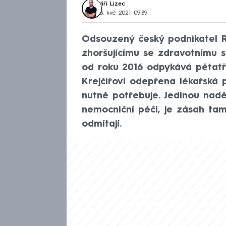
Jiří Lizec
3. kvě 2021, 09:39
Odsouzený český podnikatel R
zhoršujícímu se zdravotnímu s
od roku 2016 odpykává pětatřic
Krejčířovi odepřena lékařská 
nutně potřebuje. Jedinou nadě
nemocniční péči, je zásah tam
odmítají.