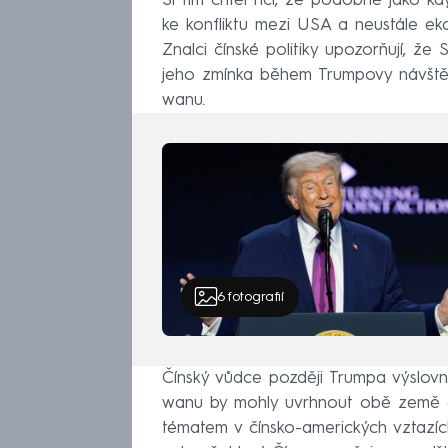
Si tím chtěl říci, že podobně jako kd
ke konfliktu mezi USA a neustále eko
Znalci čínské politiky upozorňují, ž
jeho zmínka během Trumpovy návštěv
wanu.
6
fotografií
Čínský vůdce později Trumpa výslovn
wanu by mohly uvrhnout obě země do 
tématem v čínsko-amerických vztazích