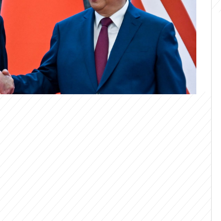
elově zmínil při setkání s americkým
m v Pekingu starořeckého historika
The Guardian. Mezi USA a Čínou
 Ťin-pching vytáhl z dávné evropské
by obrátil pozornost na to, zda jsou obě
ory a navázat přátelské vztahy.