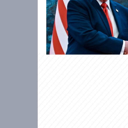
Čínský vůdce Si Ťin-pching úč
prezidentem Donaldem Trumpe
Thúkydida. Píše o tom deník 
dlouhodobě roste napětí a Si
minulosti tragický konflikt, a
mocnosti schopné překonat sp