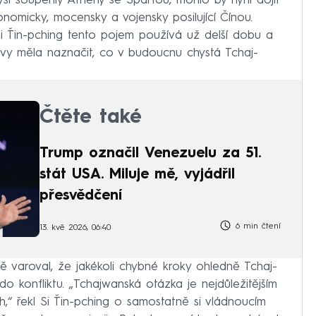
ysi soupeřily Athény se Spartou, mohlo by nyní dojít
nomicky, mocensky a vojensky posilující Čínou.
e Si Ťin-pching tento pojem používá už delší dobu a
y měla naznačit, co v budoucnu chystá Tchaj-
Čtěte také
Trump označil Venezuelu za 51.
stát USA. Miluje mě, vyjádřil
přesvědčení
6 min čtení
13. kvě 2026, 06:40
ě varoval, že jakékoli chybné kroky ohledně Tchaj-
konfliktu. „Tchajwanská otázka je nejdůležitějším
,“ řekl Si Ťin-pching o samostatně si vládnoucím