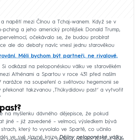
 a napětí mezi Čínou a Tchaj-wanem. Když se v
in-pching a jeho americký protějšek Donald Trump,
upervelmocí, očekávalo se, že budou probírat
ce ale do debaty navíc vnesl jednu starověkou
ování. Měli bychom být partneři, ne rivalové,
 Si odkázal na peloponéskou válku ve starověkém
l mezi Athénami a Spartou v roce 431 před naším
 V narážce na soupeření o světovou hegemonii se
 překonat takzvanou ‚Thúkydidovu past‘ a vytvořit
“
past?
je na myšlenku dávného dějepisce, že pokud
 jiné – již zavedené – velmoci, výsledkem bývá
strach, který to vyvolalo ve Spartě, co učinilo
idés ve své slavné knize
Dějiny peloponéské války
.