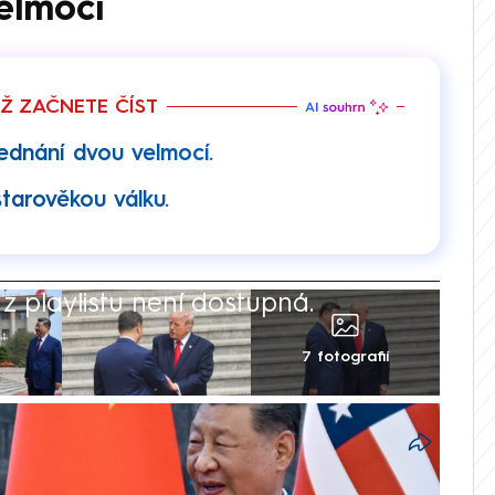
elmocí
EŽ ZAČNETE ČÍST
Jednání dvou velmocí.
starověkou válku.
 playlistu není dostupná.
7 fotografií