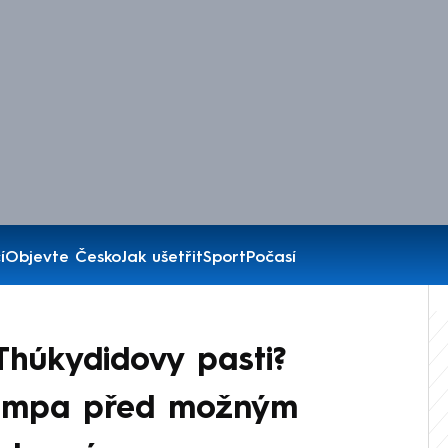
í
Objevte Česko
Jak ušetřit
Sport
Počasí
húkydidovy pasti?
rumpa před možným