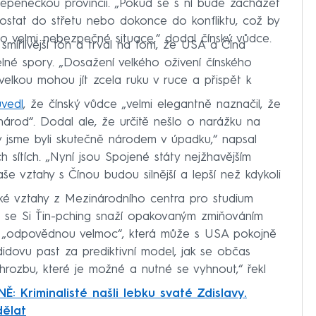
těpeneckou provincii. „Pokud se s ní bude zacházet
stat do střetu nebo dokonce do konfliktu, což by
do velmi nebezpečné situace,“ dodal čínský vůdce.
 smířlivější tón a trval na tom, že USA a Čína
né spory. „Dosažení velkého oživení čínského
elkou mohou jít zcela ruku v ruce a přispět k
uvedl
, že čínský vůdce „velmi elegantně naznačil, že
národ“. Dodal ale, že určitě nešlo o narážku na
 jsme byli skutečně národem v úpadku,“ napsal
h sítích. „Nyní jsou Spojené státy nejžhavějším
e vztahy s Čínou budou silnější a lepší než kdykoli
ké vztahy z Mezinárodního centra pro studium
e se Si Ťin-pching snaží opakovaným zmiňováním
o „odpovědnou velmoc“, která může s USA pokojně
idovu past za prediktivní model, jak se občas
hrozbu, které je možné a nutné se vyhnout,“ řekl
Ě: Kriminalisté našli lebku svaté Zdislavy.
dělat