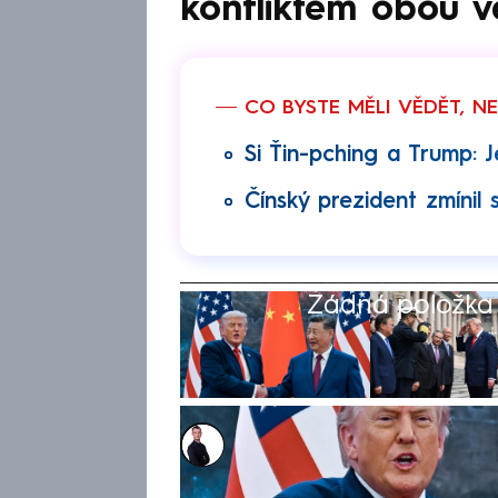
konfliktem obou v
CO BYSTE MĚLI VĚDĚT, N
Si Ťin-pching a Trump: 
Čínský prezident zmínil 
Žádná položka z
Václav Černý
16. kvě 2026, 16:04