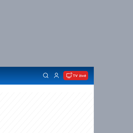
TV živě