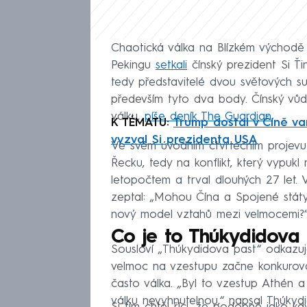
Chaotická válka na Blízkém východě
Pekingu
setkali
čínský prezident Si Ť
tedy představitelé dvou světových s
především tyto dva body. Čínský vůd
válku,
píše deník The Guardian
.
K TÉMATU:
Trump dostal v Číně var
vyzval Si prezidenta USA
Ve svém úvodním čtvrtečním projevu
Řecku, tedy na konflikt, který vypuk
letopočtem a trval dlouhých 27 let.
zeptal: „Mohou Čína a Spojené státy
nový model vztahů mezi velmocemi?
Co je to Thúkydidova 
Sousloví „Thúkydidova past“ odkazu
velmoc na vzestupu začne konkurovat
často válka. „Byl to vzestup Athén a 
válku nevyhnutelnou,“ napsal Thúkyd