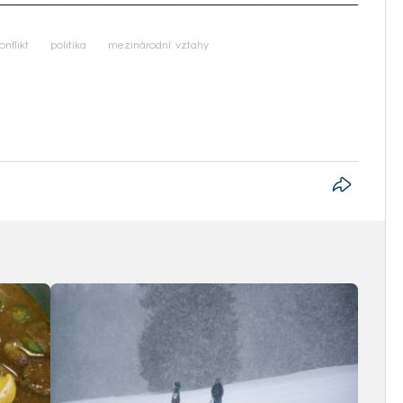
iled to fetch
onflikt
politika
mezinárodní vztahy