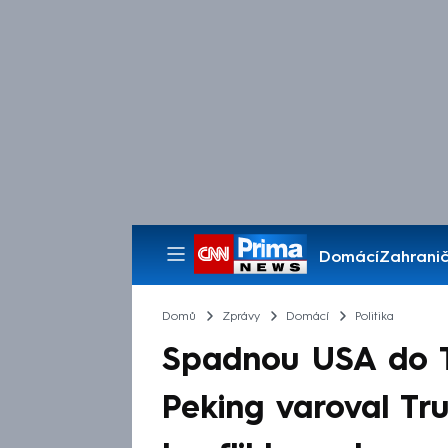
Domácí
Zahranič
Pořady
Domů
Zprávy
Domácí
Politika
Spadnou USA do T
Peking varoval T