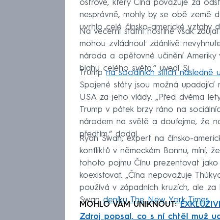
ostrově, který Čína považuje za odš
nesprávně, mohly by se obě země do
uvrhlo celé čínsko-americké vztahy 
Na večerní státní hostině však zaujal
mohou zvládnout zdánlivě nevyhnutel
národa a opětovné učinění Ameriky v
blahu celého světa,“ uvedl Si.
Trump
na sociálních sítích následně 
Spojené státy jsou možná upadající 
USA za jeho vlády. „Před dvěma lety
Trump v pátek brzy ráno na sociálníc
národem na světě a doufejme, že naš
předtím,“ dodal.
Ryan Swan, expert na čínsko-americ
konfliktů v německém Bonnu, míní, ž
tohoto pojmu Čínu prezentovat jak
koexistovat. „Čína nepovažuje Thúkyd
používá v západních kruzích, ale za 
Swan
deníku The New York Times
.
MOHLO VÁM UNIKNOUT:
EXKLUZIVN
Zdroj popsal, co s ní chtěl muž u