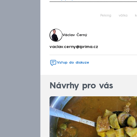
Fa
Peking
válka
k
Václav Černý
vaclav.cerny@iprima.cz
Vstup do diskuze
Návrhy pro vás