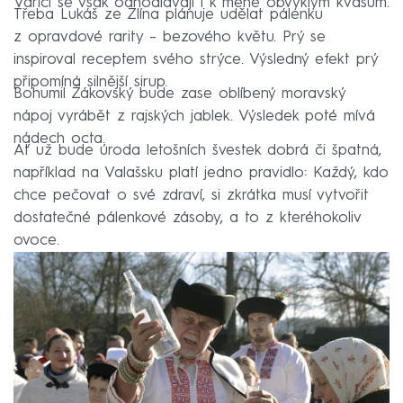
Vařiči se však odhodlávají i k méně obvyklým kvasům.
Třeba Lukáš ze Zlína plánuje udělat pálenku
z opravdové rarity – bezového květu. Prý se
inspiroval receptem svého strýce. Výsledný efekt prý
připomíná silnější sirup.
Bohumil Žákovský bude zase oblíbený moravský
nápoj vyrábět z rajských jablek. Výsledek poté mívá
nádech octa.
Ať už bude úroda letošních švestek dobrá či špatná,
například na Valašsku platí jedno pravidlo: Každý, kdo
chce pečovat o své zdraví, si zkrátka musí vytvořit
dostatečné pálenkové zásoby, a to z kteréhokoliv
ovoce.