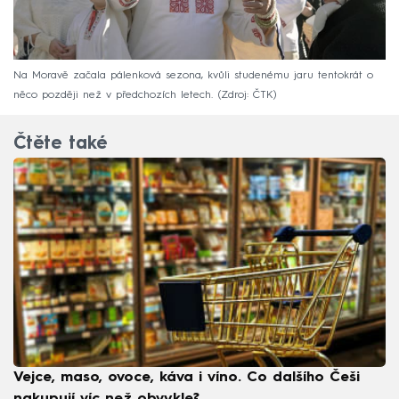
Na Moravě začala pálenková sezona, kvůli studenému jaru tentokrát o
něco později než v předchozích letech.
Zdroj: ČTK
Čtěte také
Vejce, maso, ovoce, káva i víno. Co dalšího Češi