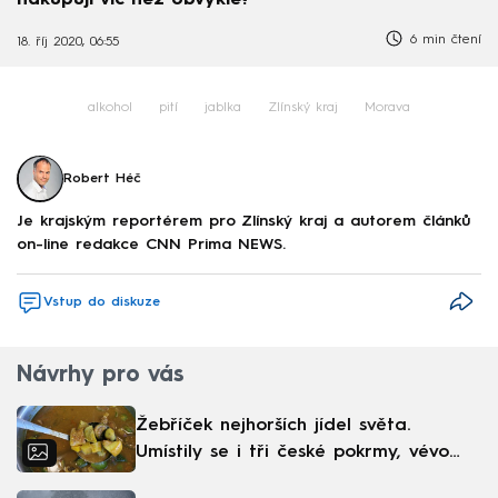
nakupují víc než obvykle?
6 min čtení
18. říj 2020, 06:55
alkohol
pití
jablka
Zlínský kraj
Morava
Robert Héč
Je krajským reportérem pro Zlínský kraj a autorem článků
on-line redakce CNN Prima NEWS.
Vstup do diskuze
Návrhy pro vás
Žebříček nejhorších jídel světa.
Umístily se i tři české pokrmy, vévodí
skandinávská kuchyně