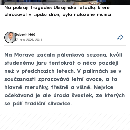
Na pokraji tragédie: Ukrajinské letadlo, které
P
ohrožoval v Lipsku dron, bylo naložené municí
e
Robert Héč
17. srp 2021, 20:11
Na Moravě začala pálenková sezona, kvůli
studenému jaru tentokrát o něco později
než v předchozích letech. V palírnách se v
současnosti zpracovává letní ovoce, a to
hlavně meruňky, třešně a višně. Nejvíce
očekávaná je ale úroda švestek, ze kterých
se pálí tradiční slivovice.