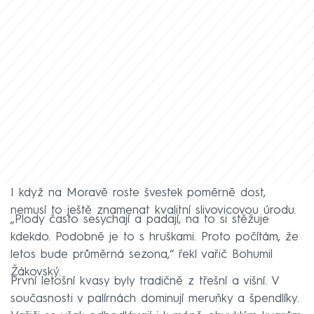
I když na Moravě roste švestek poměrně dost,
nemusí to ještě znamenat kvalitní slivovicovou úrodu.
„Plody často sesychají a padají, na to si stěžuje
kdekdo. Podobně je to s hruškami. Proto počítám, že
letos bude průměrná sezona,“ řekl vařič Bohumil
Žákovský.
První letošní kvasy byly tradičně z třešní a višní. V
současnosti v palírnách dominují meruňky a špendlíky.