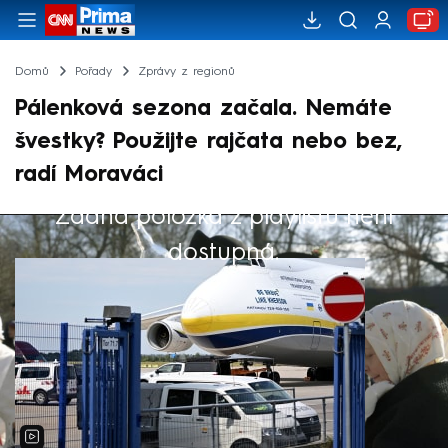
Domů
Pořady
Zprávy z regionů
Pálenková sezona začala. Nemáte
švestky? Použijte rajčata nebo bez,
radí Moraváci
Žádná položka z playlistu není
Výběr redakce
dostupná.