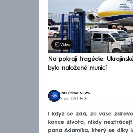
Video
Na pokraji tragédie: Ukrajinsk
bylo naložené municí
CNN Prima NEWS
15. pro 2021, 14:50
I když se zdá, že vaše zdrav
konce života, nikdy neztrácej
pana Adamíka, který se díky 