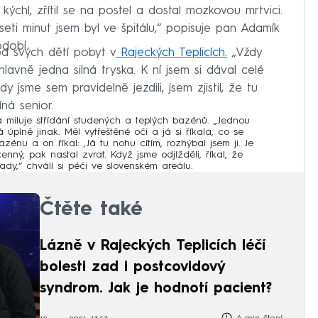
t kýchl, zřítil se na postel a dostal mozkovou mrtvici.
ti minut jsem byl ve špitálu,“ popisuje pan Adamík
bdobí.
d svých dětí pobyt v
Rajeckých Teplicích.
„Vždy
avně jedna silná tryska. K ní jsem si dával celé
y jsme sem pravidelně jezdili, jsem zjistil, že tu
ná senior.
 miluje střídání studených a teplých bazénů. „Jednou
úplně jinak. Měl vytřeštěné oči a já si říkala, co se
zénu a on říkal: ‚Já tu nohu cítím, rozhýbal jsem ji. Je
nný, pak nastal zvrat. Když jsme odjížděli, říkal, že
dy,“ chválí si péči ve slovenském areálu.
Čtěte také
Lázně v Rajeckých Teplicích léčí
bolesti zad i postcovidový
syndrom. Jak je hodnotí pacient?