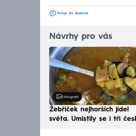
Vstup do diskuze
Návrhy pro vás
5
fotografií
Žebříček nejhorších jídel
světa. Umístily se i tři čes
pokrmy, vévodí skandináv