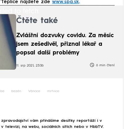
é Teplice najdete zde
www.spa.sk
.
iled to fetch
Čtěte také
Zvláštní dozvuky covidu. Za měsíc
jsem zešedivěl, přiznal lékař a
popsal další problémy
6 min čtení
11. srp 2021, 23:36
čba
bazén
Vánoce
mrtvice
 zpravodajství vám přinášíme desítky reportáží i v
 televizi, na webu, sociálních sítích nebo v HbbTV.