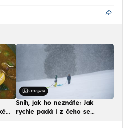
31
fotografií
Sníh, jak ho neznáte: Jak
ké
rychle padá i z čeho se
ská
skládá. A vločky nejsou bílé