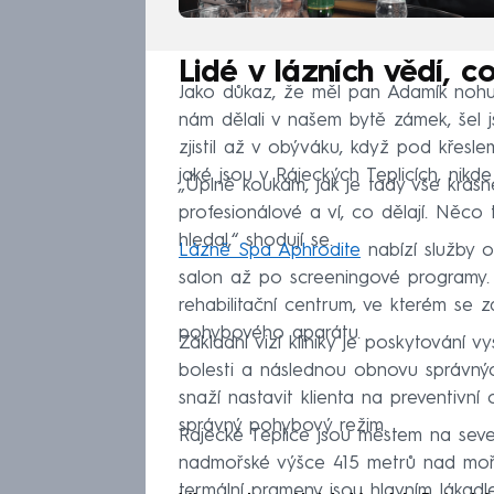
Lidé v lázních vědí, co
Jako důkaz, že měl pan Adamík nohu n
nám dělali v našem bytě zámek, šel 
zjistil až v obýváku, když pod křes
jaké jsou v Rájeckých Teplicích, nikde 
„Úplně koukám, jak je tady vše krásn
profesionálové a ví, co dělají. Něco
hledal,“ shodují se.
Lázně Spa Aphrodite
nabízí služby o
salon až po screeningové programy
rehabilitační centrum, ve kterém se z
pohybového aparátu.
Základní vizí kliniky je poskytování 
bolesti a následnou obnovu správný
snaží nastavit klienta na preventivní 
správný pohybový režim.
Rajecké Teplice jsou městem na sever
nadmořské výšce 415 metrů nad mořem
termální prameny jsou hlavním lákadl