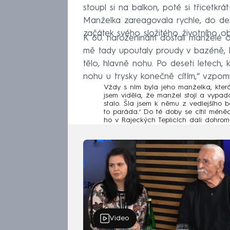
stoupl si na balkon, poté si třicetkrá
Manželka zareagovala rychle, do dese
začátek svého složitého životního o
K 60. narozeninám dostali manželé o
mě tady upoutaly proudy v bazéně, hl
tělo, hlavně nohu. Po deseti letech, kd
nohu u trysky konečně cítím,“ vzpomí
Vždy s ním byla jeho manželka, která
jsem viděla, že manžel stojí a vypadá 
stalo. Šla jsem k němu z vedlejšího ba
to paráda.‘ Do té doby se cítil méněce
ho v
Rajeckých Teplicích
dali dohroma
Video