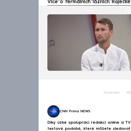
Více o termálních lázních Rajeck
Fa
Slovensko
lé
CNN Prima NEWS
Díky úzké spolupráci redakcí online a TV
textové podobě, které můžete sledovat v