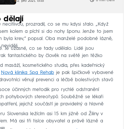
6 min čtení
12. pro 2021, 13:53
 dělají
ecitlivou, prozradil, co se mu kdysi stalo. „Když
jsem kolem a píchl si do nohy šponu. Jenže to jsem
lem byla krev,“ popsal. Oba manželé podobné lázně,
neviděli.
é. Je úžasné, co se tady udělalo. Lidé jsou
 tak fantastického by člověk na světě jen těžko
d masáží, kosmetického studia, přes kadeřnický
.
Nová klinika Spa Rehab
je pak špičkově vybavené
dravotníci věnují prevenci a léčbě bolestivých stavů
vysoce účinných metodik pro rychlé odstranění
ch pohybových stereotypů. Souběžně se lékaři
opatření, jejichž součástí je pravidelný a hlavně
u Slovenska ležícím asi 15 km jižně od Žiliny v
. Má asi tři tisíce obyvatel a právě lázně a
em.