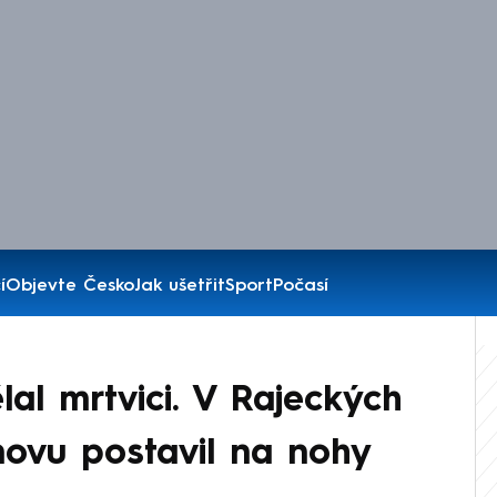
í
Objevte Česko
Jak ušetřit
Sport
Počasí
al mrtvici. V Rajeckých
znovu postavil na nohy