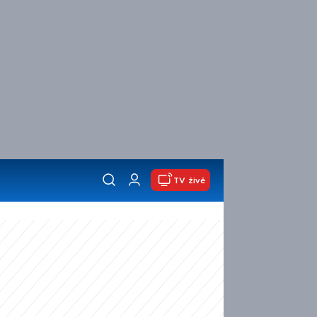
TV živě