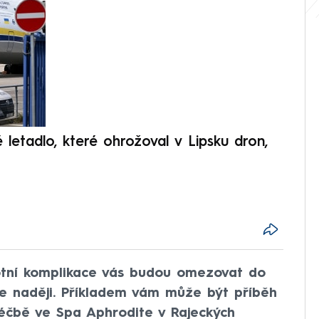
V
é letadlo, které ohrožoval v Lipsku dron,
Přilá
polit
otní komplikace vás budou omezovat do
te naději. Příkladem vám může být příběh
léčbě ve Spa Aphrodite v Rajeckých