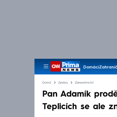
Domácí
Zahranič
Pořady
Domů
Zprávy
Zdravotnictví
Pan Adamík proděl
Teplicích se ale 