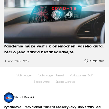
Pandemie může vést i k onemocnění vašeho auta.
Péči o jeho zdraví nezanedbávejte
6 min čtení
14. úno 2021, 09:23
Volkswagen
Volkswagen Passat
Volkswagen Golf
Škoda Auto
Škoda Octavia
Michal Borský
Vystudoval Právnickou fakultu Masarykovy univerzity, od