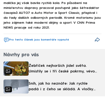
malička jej však bavila rychlá kola. Po působení na
ministerstvu dopravy pracoval postupně jako šéfredaktor
časopisů AUTO7 a Auto Motor a Sport Classic, přispíval i
do řady dalších odborných periodik. Kromě motorismu jsou
jeho zájmem také moderní dějiny a sport. V CNN Prima
NEWS pracuje od roku 2021.
Pro tento článek jsou komentáře vypnuté
Návrhy pro vás
Žebříček nejhorších jídel světa.
Umístily se i tři české pokrmy, vévodí
skandinávská kuchyně
Sníh, jak ho neznáte: Jak rychle
padá i z čeho se skládá. A vločky
nejsou bílé