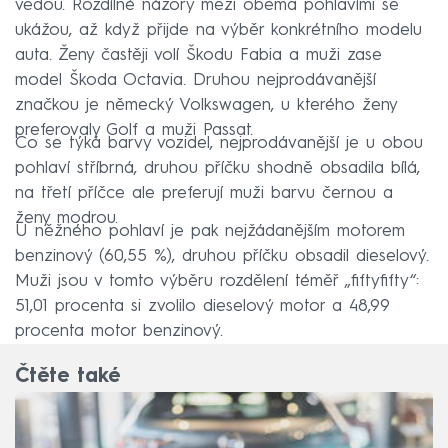
vedou. Rozdílné názory mezi oběma pohlavími se
ukážou, až když přijde na výběr konkrétního modelu
auta. Ženy častěji volí Škodu Fabia a muži zase
model Škoda Octavia. Druhou nejprodávanější
značkou je německý Volkswagen, u kterého ženy
preferovaly Golf a muži Passat.
Co se týká barvy vozidel, nejprodávanější je u obou
pohlaví stříbrná, druhou příčku shodně obsadila bílá,
na třetí příčce ale preferují muži barvu černou a
ženy modrou.
U něžného pohlaví je pak nejžádanějším motorem
benzinový (60,55 %), druhou příčku obsadil dieselový.
Muži jsou v tomto výběru rozdělení téměř „fiftyfifty“:
51,01 procenta si zvolilo dieselový motor a 48,99
procenta motor benzinový.
Čtěte také