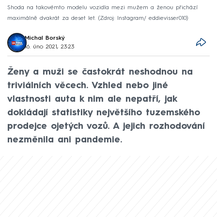
Shoda na takovémto modelu vozidla mezi mužem a ženou přichází
maximálně dvakrát za deset let.
Zdroj: Instagram/ eddievisser010
Michal Borský
16. úno 2021, 23:23
Ženy a muži se častokrát neshodnou na
triviálních věcech. Vzhled nebo jiné
vlastnosti auta k nim ale nepatří, jak
dokládají statistiky největšího tuzemského
prodejce ojetých vozů. A jejich rozhodování
nezměnila ani pandemie.