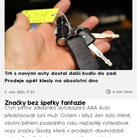
Trh s novými auty dostal další kudlu do zad.
Prodeje opět klesly na absolutní dno
6 min čtení
4. úno 2021, 17:24
Značky bez špetky fantazie
Čtyři pětiny zákazníků autobazarů AAA Auto
představovali loni muži. Ovšem i když žen bylo méně,
všichni během posledního roku nejčastěji vyhledávali
vozy značky Škoda, které v prodejích dlouhodobě