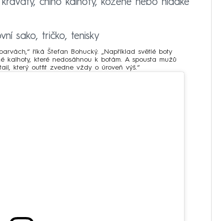
kravaty, chino kalhoty, kožené nebo hladké
ní sako, tričko, tenisky
barvách,“ říká Štefan Bohucký. „Například světlé boty
ké kalhoty, které nedosáhnou k botám. A spousta mužů
ail, který outfit zvedne vždy o úroveň výš.“