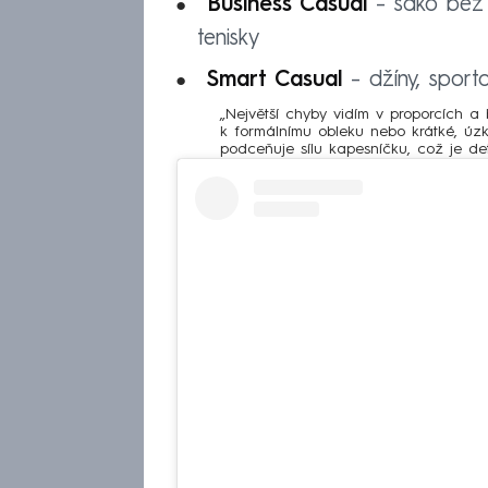
Business Casual
– sako bez 
tenisky
Smart Casual
– džíny, sportov
„Největší chyby vidím v proporcích a 
k formálnímu obleku nebo krátké, úz
podceňuje sílu kapesníčku, což je det