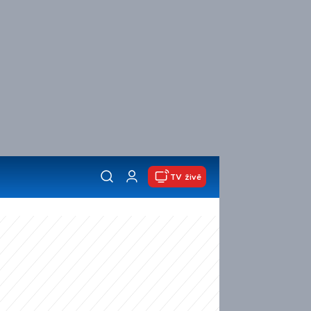
TV živě