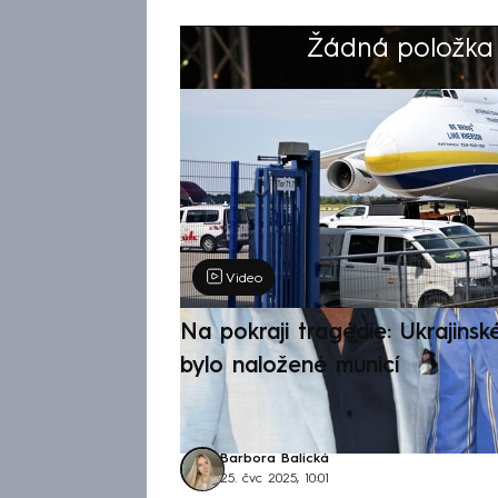
Žádná položka z
Výběr redakce
Video
Na pokraji tragédie: Ukrajinsk
bylo naložené municí
Barbora Balická
25. čvc 2025, 10:01