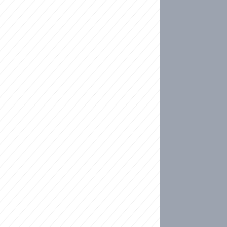
ideo
kat migranty do Česka? Sami by odešli, tvrdí exp
ické sebevraždě