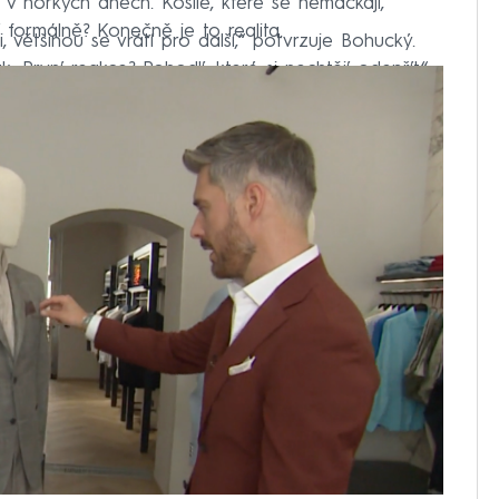
i v horkých dnech. Košile, které se nemačkají,
í formálně? Konečně je to realita.
i, většinou se vrátí pro další,“ potvrzuje Bohucký.
k. První reakce? Pohodlí, které si nechtějí odepřít.“