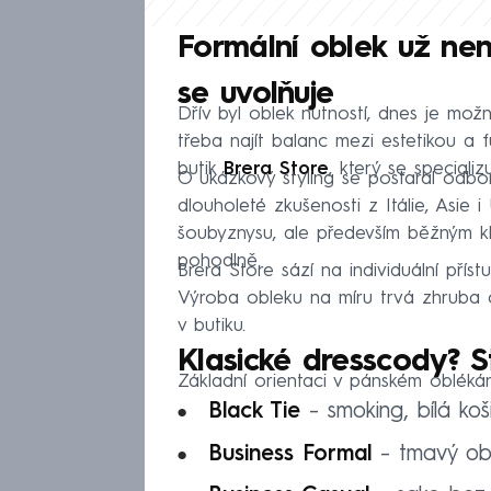
Formální oblek už není
se uvolňuje
Dřív byl oblek nutností, dnes je možn
třeba najít balanc mezi estetikou a 
butik
Brera Store
, který se specializ
O ukázkový styling se postaral odb
dlouholeté zkušenosti z Itálie, Asie
šoubyznysu, ale především běžným kli
pohodlně.
Brera Store sází na individuální přístu
Výroba obleku na míru trvá zhruba č
v butiku.
Klasické dresscody? St
Základní orientaci v pánském oblékání
Black Tie
– smoking, bílá koši
Business Formal
– tmavý obl