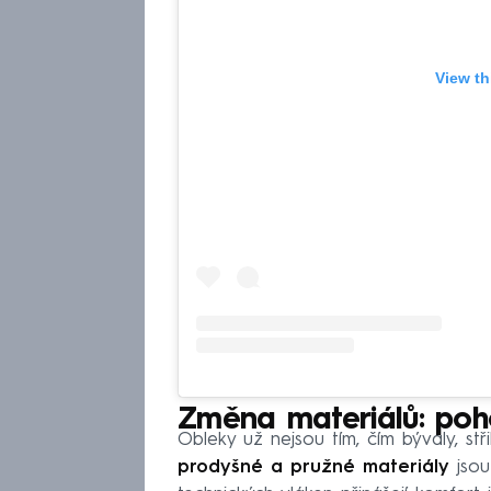
View th
Změna materiálů: poh
Obleky už nejsou tím, čím bývaly, stř
prodyšné a pružné materiály
jsou