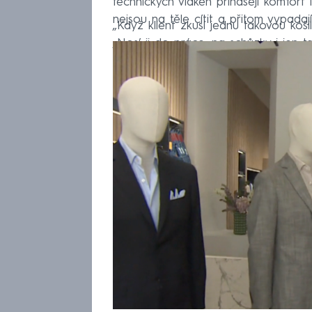
technických vláken přinášejí komfort 
nejsou na těle cítit a přitom vypadaj
„Když klient zkusí jednu takovou košil
„Nosí ji do práce, na schůzky i jen ta