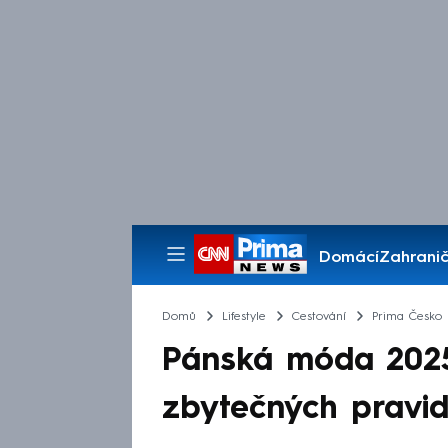
Domácí
Zahranič
Pořady
Domů
Lifestyle
Cestování
Prima Česko
Pánská móda 2025
zbytečných pravid