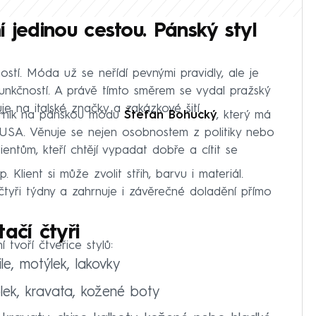
 jedinou cestou. Pánský styl
ostí. Móda už se neřídí pevnými pravidly, ale je
funkčností. A právě tímto směrem se vydal pražský
uje na italské značky a zakázkové šití.
orník na pánskou módu
Štefan Bohucký
, který má
 i USA. Věnuje se nejen osobnostem z politiky nebo
entům, kteří chtějí vypadat dobře a cítit se
p. Klient si může zvolit střih, barvu i materiál.
tyři týdny a zahrnuje i závěrečné doladění přímo
ačí čtyři
 tvoří čtveřice stylů:
le, motýlek, lakovky
ek, kravata, kožené boty