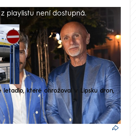
 playlistu není dostupná.
V
é letadlo, které ohrožoval v Lipsku dron,
Přilá
polit