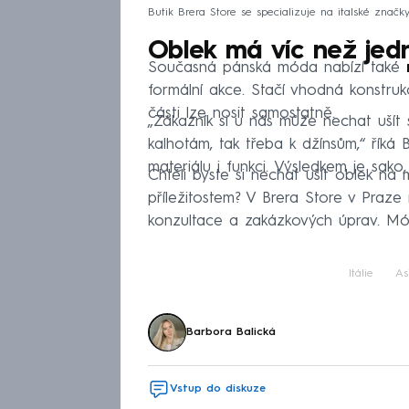
Butik Brera Store se specializuje na italské značky
Oblek má víc než je
Současná pánská móda nabízí také
formální akce. Stačí vhodná konstruk
části lze nosit samostatně.
„Zákazník si u nás může nechat ušít
kalhotám, tak třeba k džínsům,“ říká B
materiálu i funkci. Výsledkem je sako
Chtěli byste si nechat ušít oblek na 
příležitostem? V Brera Store v Praze
konzultace a zakázkových úprav. M
Itálie
As
Barbora Balická
Vstup do diskuze