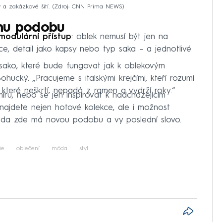
 a zakázkové šití.
Zdroj: CNN Prima NEWS
dnu podobu
modulární přístup
: oblek nemusí být jen na
ce, detail jako kapsy nebo typ saka – a jednotlivé
 sako, které bude fungovat jak k oblekovým
ohucký. „Pracujeme s italskými krejčími, kteří rozumí
, které neškrtí, nepadá z ramen a vydrží roky.“
míru, nebo se jen inspirovat k nadcházejícím
 najdete nejen hotové kolekce, ale i možnost
óda zde má novou podobu a vy poslední slovo.
ie
oblečení
móda
styl