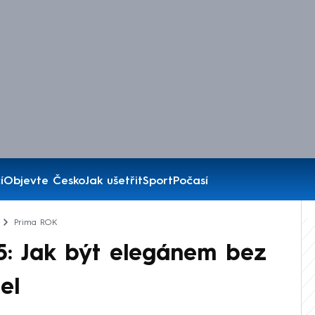
í
Objevte Česko
Jak ušetřit
Sport
Počasí
Prima ROK
: Jak být elegánem bez
el