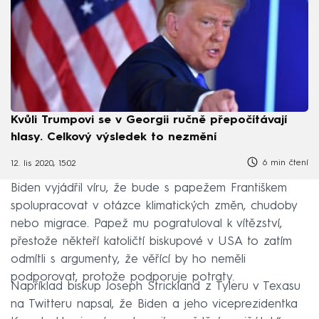
Kvůli Trumpovi se v Georgii ručně přepočítávají
hlasy. Celkový výsledek to nezmění
6 min čtení
12. lis 2020, 15:02
Biden vyjádřil víru, že bude s papežem Františkem
spolupracovat v otázce klimatických změn, chudoby
nebo migrace. Papež mu pogratuloval k vítězství,
přestože někteří katoličtí biskupové v USA to zatím
odmítli s argumenty, že věřící by ho neměli
podporovat, protože podporuje potraty.
Například biskup Joseph Strickland z Tyleru v Texasu
na Twitteru napsal, že Biden a jeho viceprezidentka