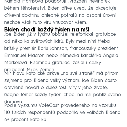
Kamala Harrisová podporují „vraždění neviňátek“
během těhotenství. Biden dříve uvedl, že akceptuje
církevní doktrínu ohledně potratů na osobní úrovni,
nechce však tuto víru vnucovat všem.
Biden chodí každý týden na mši
Joe Biden již v týdnu obdržel telefonické gratulace
od několika světových lídrů. Byly mezi nimi třeba
britský premiér Boris Johnson, francouzský prezident
Emmanuel Macron nebo německá kancléřka Angela
Merkelová. Písemnou gratulaci zaslal i český
prezident Miloš Zeman.
Mít hlavu katolické církve „na své straně“ má přitom
zejména pro Bidena velký význam. Joe Biden často
otevřeně hovoří o důležitosti víry v jeho životě,
údajně téměř každý týden chodí na mši poblíž svého
domova.
Podle výzkumu VoteCast provedeného na vzoruku
110 tisících respondentů podpořilo ve volbách Bidena
49 procent katolíků.