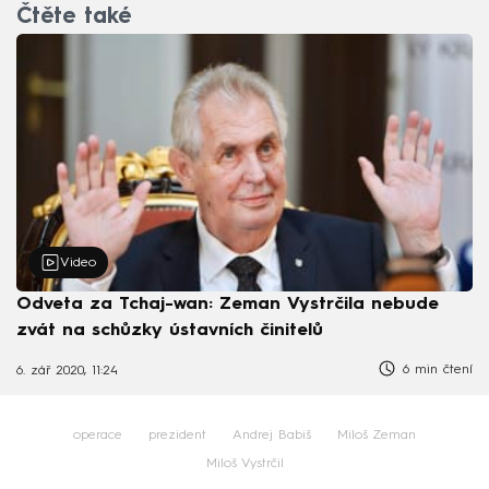
Čtěte také
Video
Odveta za Tchaj-wan: Zeman Vystrčila nebude
zvát na schůzky ústavních činitelů
6 min čtení
6. zář 2020, 11:24
operace
prezident
Andrej Babiš
Miloš Zeman
Miloš Vystrčil