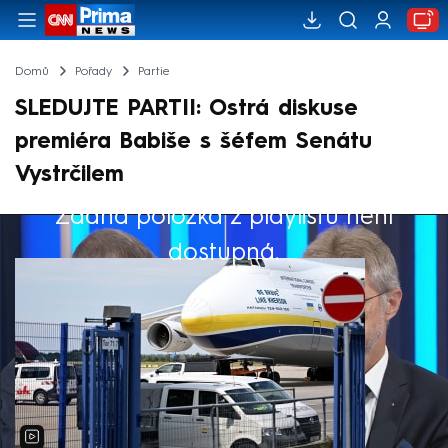
Domů
Pořady
Partie
SLEDUJTE PARTII: Ostrá diskuse
premiéra Babiše s šéfem Senátu
Vystrčilem
Žádná položka z playlistu není
Výběr redakce
dostupná.