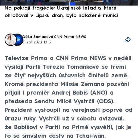
Na pokraji tragédie: Ukrajinské letadlo, které
P
ohrožoval v Lipsku dron, bylo naložené municí
e
Dáša Šamanová
,
CNN Prima NEWS
6. zář 2020, 10:18
Televize Prima a CNN Prima NEWS v neděli
vysílají Partii Terezie Tománkové se třemi
ze čtyř nejvyšších ústavních činitelů země.
Kromě prezidenta Miloše Zemana pozvání
přijali i premiér Andrej Babiš (ANO) a
předseda Senátu Miloš Vystrčil (ODS).
Prezident vystoupil na veřejnosti poprvé od
úrazu ruky. Vystrčil už v sobotu avizoval,
že Babišovi v Partii na Primě vysvětlí, jak je
to se smyslem cesty na Tchaj-wan.