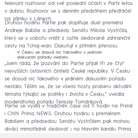
televizní rozhovor od své poslední účasti v Partii letos
v dubnu. Rozhovor se s denním předstihem předtáčel
na zámku v Lánech.
Druhou hodinu Partie pak doplňuje duel premiéra
Andreje Babiše a předsedy Senátu Miloše Vystrčila,
který se v sobotu vrátil z ostře sledované zahraniční
cesty na Tchaj-wan. Diskutují v přímém přenosu.
V Česku se dosud nic takového v jednom
diskusním pořadu nestalo
„Jsem ráda, že pozvání do Partie přijali tři ze čtyř
nejvyšších ústavních činitelů České republiky. V Česku
se dosud nic takového v jediném diskusním pořadu
nestalo. Těším se, že se všemi hosty proberu aktuální
témata týkající se politiky i života v Česku,“ uvedla
moderátorka pořadu Terezie Tománková.
Partie se vysílá v tradičním čase od 11 hodin na Primě
i CNN Prima NEWS. Druhou hodinu s premiérem
Babišem a předsedou Senátu Vystrčilem pak mohou
diváci mimořádně sledovat i na hlavním kanálu Prima.