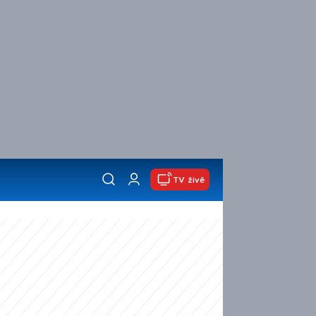
TV živě