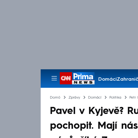
Domácí
Zahranič
Pořady
Domů
Zprávy
Domácí
Politika
Petr 
Pavel v Kyjevě? 
pochopit. Mají ná