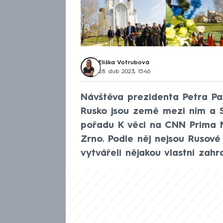
Eliška Votrubová
28. dub 2023, 15:46
Návštěva prezidenta Petra Pav
Rusko jsou země mezi ním a S
pořadu K věci na CNN Prima 
Zrno. Podle něj nejsou Rusov
vytvářeli nějakou vlastní zahra