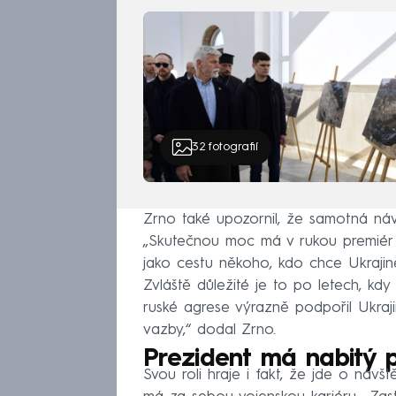
32
fotografií
Zrno také upozornil, že samotná návš
„Skutečnou moc má v rukou premiér a 
jako cestu někoho, kdo chce Ukrajin
Zvláště důležité je to po letech, kd
ruské agrese výrazně podpořil Ukraji
vazby,“ dodal Zrno.
Prezident má nabitý 
Svou roli hraje i fakt, že jde o návšt