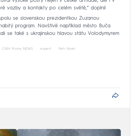
tával vysoké posty nejen v české armádě, ale i v
 vazby a kontakty po celém světě,“ doplnil
 spolu se slovenskou prezidentkou Zuzanou
abitý program. Navštívili například město Buča
ali se také s ukrajinskou hlavou státu Volodymyrem
CNN Prima NEWS
expert
Petr Pavel