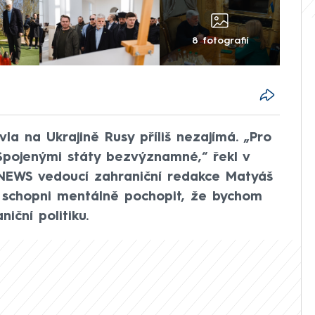
8 fotografií
la na Ukrajině Rusy příliš nezajímá. „Pro
pojenými státy bezvýznamné,“ řekl v
NEWS vedoucí zahraniční redakce Matyáš
é schopni mentálně pochopit, že bychom
niční politiku.