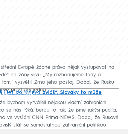
 střední Evropě žádné právo nějak vystupovat na
jede“ na zóny vlivu. „My rozhodujeme tady a
tam,“ vysvětlil Zrno jeho postoj. Dodal, že Rusku
evě prakticky jedno.
li jet do Kyjeva zvlášť. Slováky to může
iled to fetch
e bychom vytvářeli nějakou vlastní zahraniční
o se nás týká, berou to tak, že jsme jakýsi pudlíci,
il Zrno ve vysílání CNN Prima NEWS. Dodal, že Rusové
vislý stát se samostatnou zahraniční politikou.