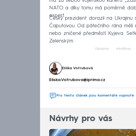
má za sebou vojenskou kariéru. „Zas
NATO a díky tomu má poměrně dobré
expert.
Český prezident dorazil na Ukrajinu
Čaputovou. Od pátečního rána měli n
nebo zničené předměstí Kyjeva. Setk
Zelenským.
Ukrajina
návštěva
Eliška Votrubová
Eliska.Votrubova@iprima.cz
Pro tento článek jsou komentáře vypnuté
Návrhy pro vás