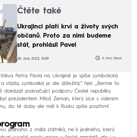
Čtěte také
Ukrajinci platí krví a životy svých
občanů. Proto za nimi budeme
stát, prohlásil Pavel
6 min čtení
28. dub 2023, 10:09
těva Petra Pavla na Ukrajině je spíše symbolická.
vláda, symbolika je ale důležitá,“ řekl. „Berme to
ě dokázat pokračující podporu České republiky.
y byl prezidentem Miloš Zeman, který sice s úderem
nu, do té doby ale měl k Rusku spíše pozitivní
program
ěvu jednoho z mála státníků, ne-li jediného, který