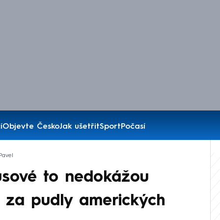
í
Objevte Česko
Jak ušetřit
Sport
Počasí
Pavel
Rusové to nedokážou
s za pudly amerických