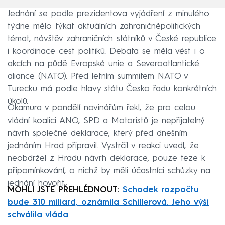
Jednání se podle prezidentova vyjádření z minulého
týdne mělo týkat aktuálních zahraničněpolitických
témat, návštěv zahraničních státníků v České republice
i koordinace cest politiků. Debata se měla vést i o
akcích na půdě Evropské unie a Severoatlantické
aliance (NATO). Před letním summitem NATO v
Turecku má podle hlavy státu Česko řadu konkrétních
úkolů.
Okamura v pondělí novinářům řekl, že pro celou
vládní koalici ANO, SPD a Motoristů je nepřijatelný
návrh společné deklarace, který před dnešním
jednáním Hrad připravil. Vystrčil v reakci uvedl, že
neobdržel z Hradu návrh deklarace, pouze teze k
připomínkování, o nichž by měli účastníci schůzky na
jednání hovořit.
MOHLI JSTE PŘEHLÉDNOUT:
Schodek rozpočtu
bude 310 miliard, oznámila Schillerová. Jeho výši
schválila vláda