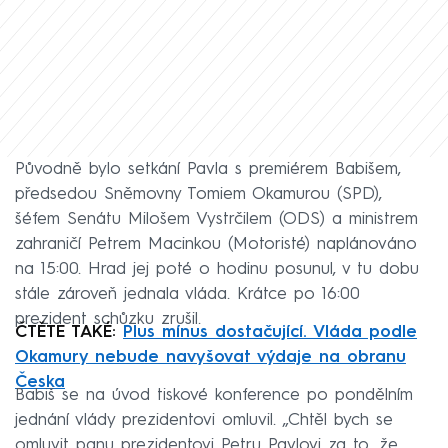
Původně bylo setkání Pavla s premiérem Babišem,
předsedou Sněmovny Tomiem Okamurou (SPD),
šéfem Senátu Milošem Vystrčilem (ODS) a ministrem
zahraničí Petrem Macinkou (Motoristé) naplánováno
na 15:00. Hrad jej poté o hodinu posunul, v tu dobu
stále zároveň jednala vláda. Krátce po 16:00
prezident schůzku zrušil.
ČTĚTE TAKÉ:
Plus mínus dostačující. Vláda podle
Okamury nebude navyšovat výdaje na obranu
Česka
Babiš se na úvod tiskové konference po pondělním
jednání vlády prezidentovi omluvil. „Chtěl bych se
omluvit panu prezidentovi Petru Pavlovi za to, že