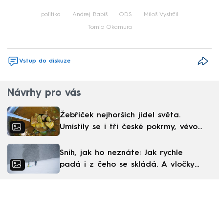
Failed to fetch
politika
Andrej Babiš
ODS
Miloš Vystrčil
Tomio Okamura
Vstup do diskuze
Návrhy pro vás
Žebříček nejhorších jídel světa.
Umístily se i tři české pokrmy, vévodí
skandinávská kuchyně
Sníh, jak ho neznáte: Jak rychle
padá i z čeho se skládá. A vločky
nejsou bílé