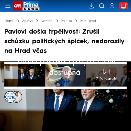
Domů
Zprávy
Domácí
Politika
Petr Pavel
Pavlovi došla trpělivost: Zrušil
schůzku politických špiček, nedorazily
na Hrad včas
Žádná položka z playlistu není
dostupná.
7 fotografií
ČTK
,
Petr Šilhán
Akt. 26. led 2026, 16:48
• 26. led 2026, 16:28
Prezident Petr Pavel zrušil na pondělí
plánovanou schůzku nejvyšších ústavních