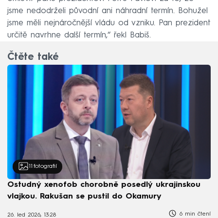
jsme nedodrželi původní ani náhradní termín. Bohužel
jsme měli nejnáročnější vládu od vzniku. Pan prezident
určitě navrhne další termín,“ řekl Babiš.
Čtěte také
11
fotografií
Ostudný xenofob chorobně posedlý ukrajinskou
vlajkou. Rakušan se pustil do Okamury
6 min čtení
26. led 2026, 13:28