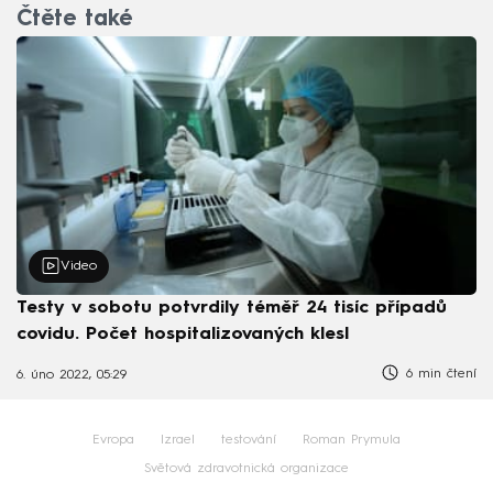
Čtěte také
Video
Testy v sobotu potvrdily téměř 24 tisíc případů
covidu. Počet hospitalizovaných klesl
6 min čtení
6. úno 2022, 05:29
Evropa
Izrael
testování
Roman Prymula
Světová zdravotnická organizace