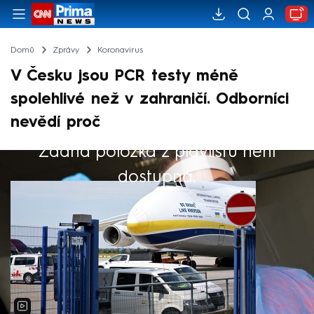
Domů
Zprávy
Koronavirus
V Česku jsou PCR testy méně
spolehlivé než v zahraničí. Odborníci
nevědí proč
Žádná položka z playlistu není
Výběr redakce
dostupná.