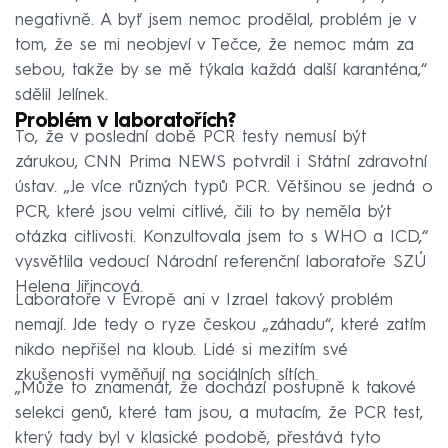
negativně. A byť jsem nemoc prodělal, problém je v
tom, že se mi neobjeví v Tečce, že nemoc mám za
sebou, takže by se mě týkala každá další karanténa,“
sdělil Jelínek.
Problém v laboratořích?
To, že v poslední době PCR testy nemusí být
zárukou, CNN Prima NEWS potvrdil i Státní zdravotní
ústav. „Je více různých typů PCR. Většinou se jedná o
PCR, které jsou velmi citlivé, čili to by neměla být
otázka citlivosti. Konzultovala jsem to s WHO a ICD,“
vysvětlila vedoucí Národní referenční laboratoře SZÚ
Helena Jiřincová.
Laboratoře v Evropě ani v Izrael takový problém
nemají. Jde tedy o ryze českou „záhadu“, které zatím
nikdo nepřišel na kloub. Lidé si mezitím své
zkušenosti vyměňují na sociálních sítích.
„Může to znamenat, že dochází postupně k takové
selekci genů, které tam jsou, a mutacím, že PCR test,
který tady byl v klasické podobě, přestává tyto