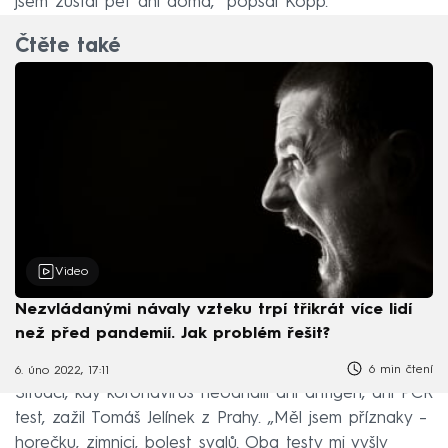
jsem zůstal pět dní doma,“ popsal Kopp.
Čtěte také
Video
Nezvládanými návaly vzteku trpí třikrát více lidí
než před pandemií. Jak problém řešit?
6 min čtení
6. úno 2022, 17:11
Situaci, kdy koronavirus neodhalil ani antigen, ani PCR
test, zažil Tomáš Jelínek z Prahy. „Měl jsem příznaky –
horečku, zimnici, bolest svalů. Oba testy mi vyšly