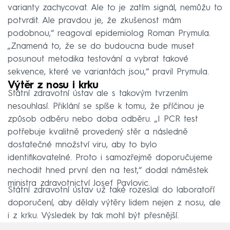
varianty zachycovat. Ale to je zatím signál, nemůžu to
potvrdit. Ale pravdou je, že zkušenost mám
podobnou,“ reagoval epidemiolog Roman Prymula.
„Znamená to, že se do budoucna bude muset
posunout metodika testování a vybrat takové
sekvence, které ve variantách jsou,“ pravil Prymula.
Výtěr z nosu i krku
Státní zdravotní ústav ale s takovým tvrzením
nesouhlasí. Přiklání se spíše k tomu, že příčinou je
způsob odběru nebo doba odběru. „I PCR test
potřebuje kvalitně provedený stěr a následně
dostatečné množství viru, aby to bylo
identifikovatelné. Proto i samozřejmě doporučujeme
nechodit hned první den na test,“ dodal náměstek
ministra zdravotnictví Josef Pavlovic.
Státní zdravotní ústav už také rozeslal do laboratoří
doporučení, aby dělaly výtěry lidem nejen z nosu, ale
i z krku. Výsledek by tak mohl být přesnější.