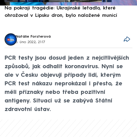
Na pokraji tragédie: Ukrajinské letadlo, které
P
ohrožoval v Lipsku dron, bylo naložené municí
e
Natálie Forsterová
6. úno 2022, 21:17
PCR testy jsou dosud jeden z nejcitlivějších
způsobů, jak odhalit koronavirus. Nyní se
ale v Česku objevují případy lidí, kterým
PCR test nákazu neprokázal i přesto, že
měli příznaky nebo třeba pozitivní
antigeny. Situací už se zabývá Státní
zdravotní ústav.