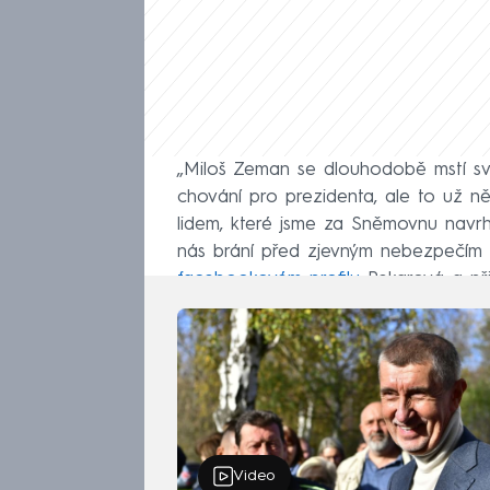
„Miloš Zeman se dlouhodobě mstí sv
chování pro prezidenta, ale to už ně
lidem, které jsme za Sněmovnu navrhli
nás brání před zjevným nebezpečím 
facebookovém profilu
Pekarová a při
Video