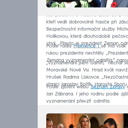
Jde podle ní o Radima Lískovce z 
kteří vedli dobrovolné hasiče při zás
Bezpečnostní informační služby Mich
Holíkovou, která dlouhodobě pečova
chvil. „Přesto je prezident Zeman od
Podle rádia
Frekvence 1
se má však 
rukou prezidenta nechtěly. „Prezide
Zemana vyznamenání odmítla,” napsala
„Vyznamenání jsem odmítl,“ nechal se
Moravské Nové Vsi. Hrad kvůli navr
Hrušek Radima Lískovce. „Nezúčastnil
stanici Jaroslav Bolfík, starosta Sbor
Podle zjištění webu
Seznam Zprávy
m
Jan Zábrana. I jeho rodinu podle zji
vyznamenání převzít odmítla.