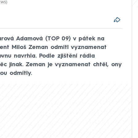
NEWS
arová Adamová (TOP 09) v pátek na
dent Miloš Zeman odmítl vyznamenat
nu navrhla. Podle zjištění rádia
ěc jinak. Zeman je vyznamenat chtěl, ony
ou odmítly.