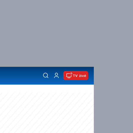
TV živě