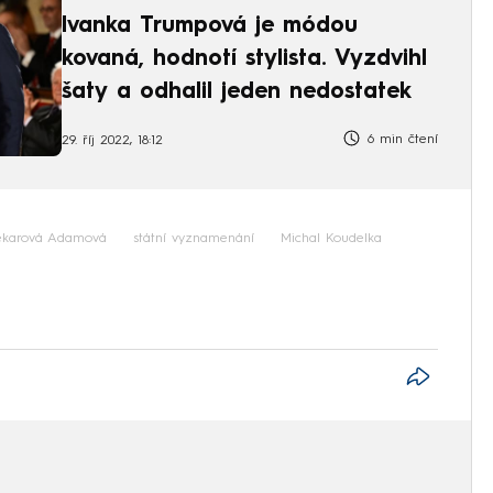
Ivanka Trumpová je módou
kovaná, hodnotí stylista. Vyzdvihl
šaty a odhalil jeden nedostatek
6 min čtení
29. říj 2022, 18:12
ekarová Adamová
státní vyznamenání
Michal Koudelka