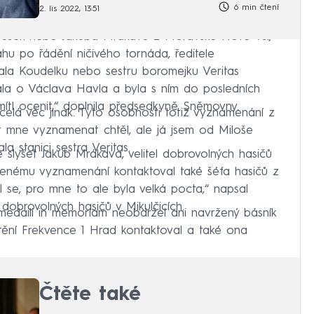
6 min čtení
2. lis 2022, 13:51
Hrušek nebo Jakuba Mrákavu z Moravské Nové Vsi,
ahu po řádění ničivého tornáda, ředitele
ala Koudelku nebo sestru boromejku Veritas
la o Václava Havla a byla s ním do posledních
mítl ocenit,“ doplnila předsedkyně Sněmovny.
celá věc jinak. Tyto osobnosti totiž vyznamenání z
nt mne vyznamenat chtěl, ale já jsem od Miloše
 stanici sestra Veritas.
 slyšet Jakub Mrákava, velitel dobrovolných hasičů
ženému vyznamenání kontaktoval také šéfa hasičů z
 se, pro mne to ale byla velká pocta,“ napsal
u dobrovolných hasičů v Mikulčicích.
edaili in memoriam neobdržel ani navržený básník
štění Frekvence 1 Hrad kontaktoval a také ona
Čtěte také