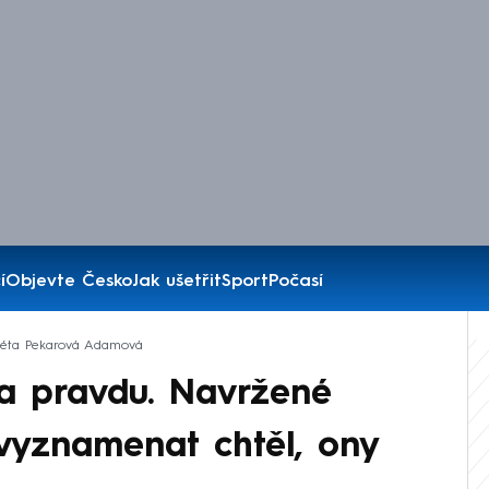
í
Objevte Česko
Jak ušetřit
Sport
Počasí
éta Pekarová Adamová
la pravdu. Navržené
vyznamenat chtěl, ony