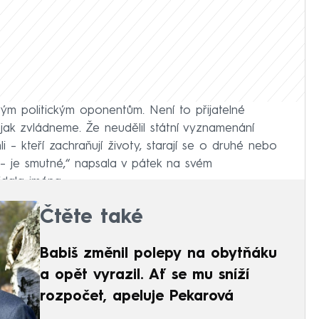
ým politickým oponentům. Není to přijatelné
jak zvládneme. Že neudělil státní vyznamenání
 – kteří zachraňují životy, starají se o druhé nebo
– je smutné,“ napsala v pátek na svém
dala jména.
Čtěte také
Babiš změnil polepy na obytňáku
a opět vyrazil. Ať se mu sníží
rozpočet, apeluje Pekarová