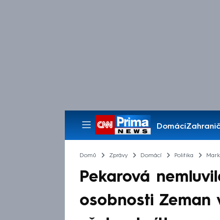
Domácí
Zahranič
Pořady
Domů
Zprávy
Domácí
Politika
Mark
Pekarová nemluvi
osobnosti Zeman 