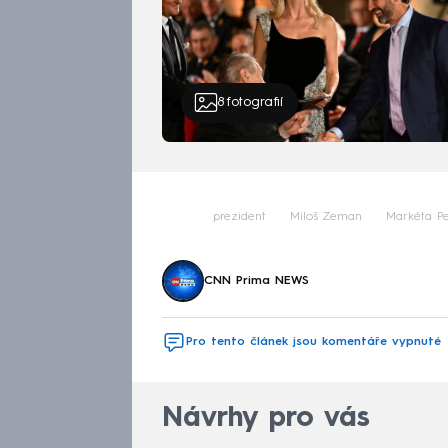
8
fotografií
prezident
Miloš Zeman
Markéta P
CNN Prima NEWS
Pro tento článek jsou komentáře vypnuté
Návrhy pro vás