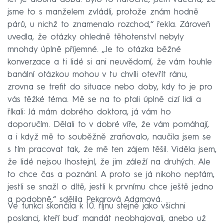
jsme to s manželem zvládli, protože znám hodně
párů, u nichž to znamenalo rozchod,“ řekla. Zároveň
uvedla, že otázky ohledně těhotenství nebyly
mnohdy úplně příjemné. „Je to otázka běžné
konverzace a ti lidé si ani neuvědomí, že vám touhle
banální otázkou mohou v tu chvíli otevřít ránu,
zrovna se trefit do situace nebo doby, kdy to je pro
vás těžké téma. Mě se na to ptali úplně cizí lidi a
říkali: Já mám dobrého doktora, já vám ho
doporučím. Dělali to v dobré víře, že vám pomáhají,
a i když mě to souběžně zraňovalo, naučila jsem se
s tím pracovat tak, že mě ten zájem těšil. Viděla jsem,
že lidé nejsou lhostejní, že jim záleží na druhých. Ale
to chce čas a poznání. A proto se já nikoho neptám,
jestli se snaží o dítě, jestli k prvnímu chce ještě jedno
a podobně,“ sdělila Pekarová Adamová.
Ve funkci skončila k 10. říjnu stejně jako všichni
poslanci, kteří buď mandát neobhajovali, anebo už