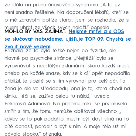
že stála na prahu únavového syndromu. „A to už
není snadno řešitelné. Na doporučení lékařů, kteří se
o mé zdravotní potíže starali, jsem se rozhodla, že si
musím ubrat ze všech svých náloží,“ popsala.
MOHLO BY VÁS ZAJÍMAT:
Nejsme mrtví a s ODS
se slučovat nebudeme, ujišťuje TOP 09. Chystá se
zvolit nové vedení
Přiznala, že to bylo těžké nejen po fyzické, ale
hlavně po psychické stránce. „Nejtěžší bylo se
vyrovnávat s neustálým zklamáním skoro každý měsíc
anebo po každé snaze, kdy se k cíli opět nepodařilo
přiblížit. Je složité se s tím vyrovnat pro celý pár. Ta
žena je ale ve středobodu, ona je ta, která chodí na
kliniku, léčí se, zažívá celou tu nálož,“ uvedla
Pekarová Adamová. Na přelomu roku se prý musela
smířit s tím, že tomu nemůže obětovat všechno. „I
kdyby se to pak podařilo, musím být dost silná na to
dítě odnosit, porodit a být s ním. A moje tělo už mi
dávalo stopku,“ přiznala.