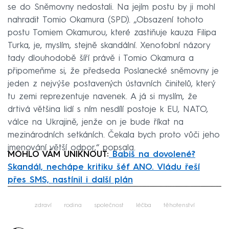
se do Sněmovny nedostali. Na jejím postu by ji mohl
nahradit Tomio Okamura (SPD). „Obsazení tohoto
postu Tomiem Okamurou, které zastiňuje kauza Filipa
Turka, je, myslím, stejně skandální. Xenofobní názory
tady dlouhodobě šíří právě i Tomio Okamura a
připomeňme si, že předseda Poslanecké sněmovny je
jeden z nejvýše postavených ústavních činitelů, který
tu zemi reprezentuje navenek. A já si myslím, že
drtivá většina lidí s ním nesdílí postoje k EU, NATO,
válce na Ukrajině, jenže on je bude říkat na
mezinárodních setkáních. Čekala bych proto vůči jeho
jmenování větší odpor,“ popsala.
MOHLO VÁM UNIKNOUT:
Babiš na dovolené?
Skandál, nechápe kritiku šéf ANO. Vládu řeší
přes SMS, nastínil i další plán
Failed to fetch
zdraví
rodina
společnost
léčba
těhotenství