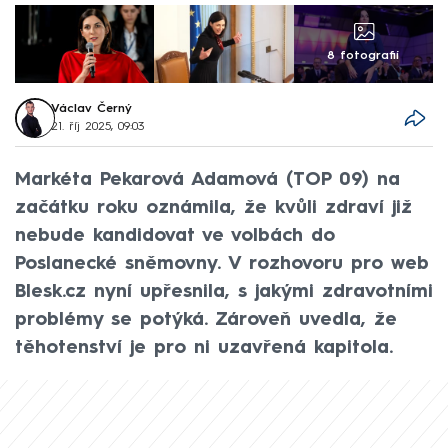
8 fotografií
Václav Černý
21. říj 2025, 09:03
Markéta Pekarová Adamová (TOP 09) na
začátku roku oznámila, že kvůli zdraví již
nebude kandidovat ve volbách do
Poslanecké sněmovny. V rozhovoru pro web
Blesk.cz nyní upřesnila, s jakými zdravotními
problémy se potýká. Zároveň uvedla, že
těhotenství je pro ni uzavřená kapitola.