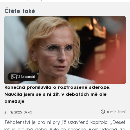
Čtěte také
12
fotografií
Konečná promluvila o roztroušené skleróze:
Naučila jsem se s ní žít, v debatách mě ale
omezuje
6 min čtení
21. říj 2025, 07:45
Těhotenství je pro ni prý již uzavřená kapitola. „Deset
let je dlouhá doba. Bylo to náročné, jsem vděčná, že