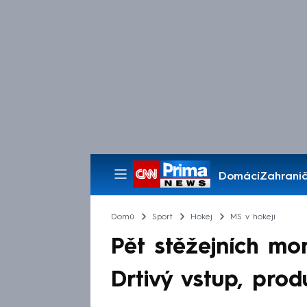
Domácí
Zahranič
Pořady
Domů
Sport
Hokej
MS v hokeji
Pět stěžejních mo
Drtivý vstup, prod