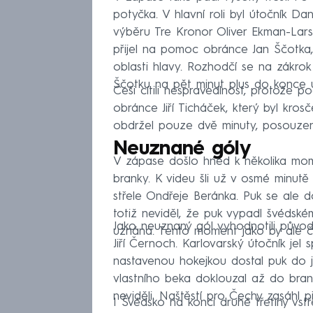
potyčka. V hlavní roli byl útočník D
výběru Tre Kronor Oliver Ekman-Lars
přijel na pomoc obránce Jan Ščotka,
oblasti hlavy. Rozhodčí se na zákrok
Ščotku na pět minut plus do konce u
Češi cítili nespravedlnost, protože 
obránce Jiří Ticháček, který byl kro
obdržel pouze dvě minuty, posouzen 
Neuznané góly
V zápase došlo hned k několika mom
branky. K videu šli už v osmé minutě 
střele Ondřeje Beránka. Puk se ale 
totiž neviděl, že puk vypadl švédské
Jako neuznaný gól vyhodnotili původn
uznána. Tento moment jako by ale č
Jiří Černoch. Karlovarský útočník je
nastavenou hokejkou dostal puk do 
vlastního beka doklouzal až do bra
neviděli. Naštěstí pro Čechy zasáhl 
I Švédsko na konci druhé třetiny vstř