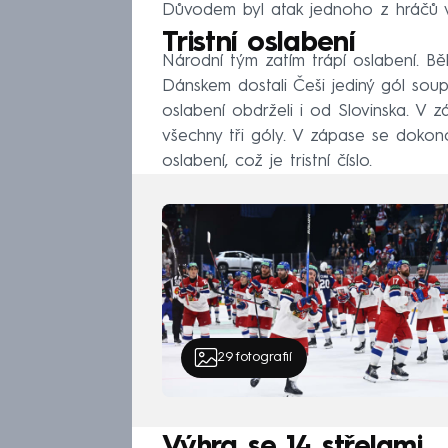
Důvodem byl atak jednoho z hráčů v
Tristní oslabení
Národní tým zatím trápí oslabení. Bě
Dánskem dostali Češi jediný gól soup
oslabení obdrželi i od Slovinska. V
všechny tři góly. V zápase se dokon
oslabení, což je tristní číslo.
29
fotografií
Výhra se 14 střelami