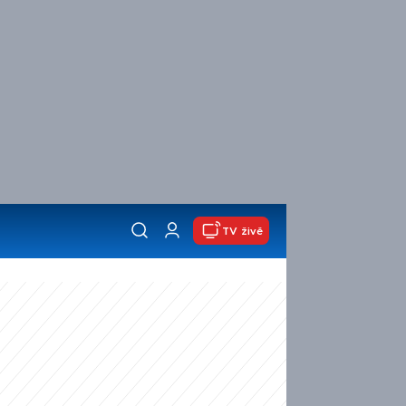
TV živě