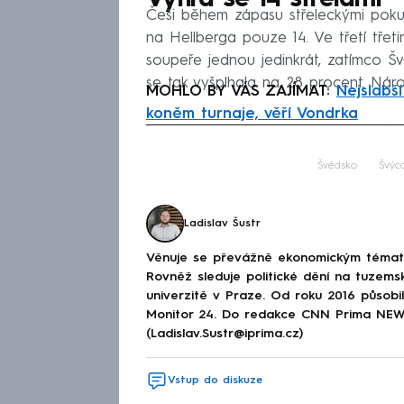
Češi během zápasu střeleckými pokusy
na Hellberga pouze 14. Ve třetí třet
soupeře jednou jedinkrát, zatímco Šv
se tak vyšplhala na 28 procent. Náro
MOHLO BY VÁS ZAJÍMAT:
Nejslabš
koněm turnaje, věří Vondrka
Fa
Švédsko
Švýc
Ladislav Šustr
Věnuje se převážně ekonomickým tématům
Rovněž sleduje politické dění na tuzems
univerzitě v Praze. Od roku 2016 působi
Monitor 24. Do redakce CNN Prima NEWS 
(Ladislav.Sustr@iprima.cz)
Vstup do diskuze