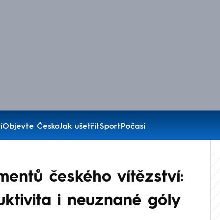
í
Objevte Česko
Jak ušetřit
Sport
Počasí
mentů českého vítězství:
uktivita i neuznané góly