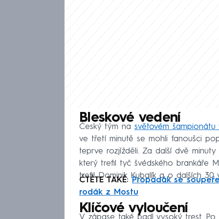
Bleskové vedení
Český tým na
světovém šampionátu 
ve třetí minutě se mohli fanoušci po
teprve rozjížděli. Za další dvě minut
který trefil tyč švédského brankáře 
trefil Dominik Kubalík a o dalších 30 
ČTĚTE TAKÉ:
Propadák se soupeřem
rodák z Mostu
Klíčové vyloučení
V zápase také padl vysoký trest. Po