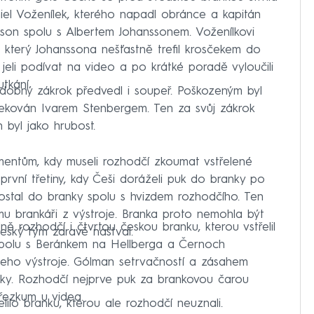
aniel Voženílek, kterého napadl obránce a kapitán
son spolu s Albertem Johanssonem. Voženílkovi
 který Johanssona nešťastně trefil krosčekem do
 jeli podívat na video a po krátké poradě vyloučili
tkání.
podobný zákrok předvedl i soupeř. Poškozeným byl
sčekován Ivarem Stenbergem. Ten za svůj zákrok
byl jako hrubost.
entům, kdy museli rozhodčí zkoumat vstřelené
první třetiny, kdy Češi doráželi puk do branky po
dostal do branky spolu s hvizdem rozhodčího. Ten
mu brankáři z výstroje. Branka proto nemohla být
ě rozhodčí i čtvrtou českou branku, kterou vstřelil
eský tým zdravě naštval.
l spolu s Beránkem na Hellberga a Černoch
jeho výstroje. Gólman setrvačností a zásahem
nky. Rozhodčí nejprve puk za brankovou čarou
přezkum u videa.
elilo branku, kterou ale rozhodčí neuznali.