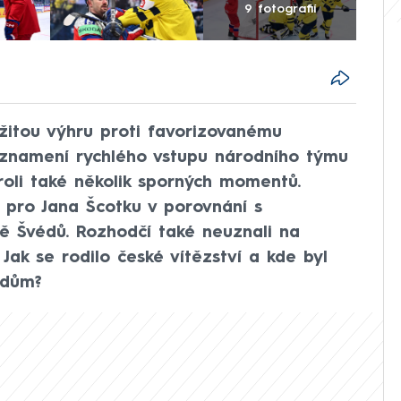
9 fotografií
ležitou výhru proti favorizovanému
e znamení rychlého vstupu národního týmu
roli také několik sporných momentů.
t pro Jana Šcotku v porovnání s
 Švédů. Rozhodčí také neuznali na
Jak se rodilo české vítězství a kde byl
odům?