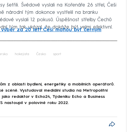
 šetřili. Švédové vyslali na Kořenáře 26 střel, Češi
ině národní tým dokonce vystřelil na branku
édové vyslali 12 pokusů. Úspěšnost střelby Čechů
dní tým tak ukázal, že dokáže být velmi efektivní.
í výběr za 20 let? Češi mohou být černým
iled to fetch
arsko
hokejista
Česko
sport
 z oblasti bydlení, energetiky a mobilních operátorů.
ké scéně. Vystudoval mediální studia na Metropolitní
l jako redaktor v Echo24, Týdeníku Echo a Business
nastoupil v polovině roku 2022.