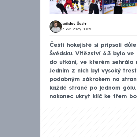
Ladislav Šustr
19. kvě 2026, 00:08
Čeští hokejisté si připsali dů
Švédsku. Vítězství 4:3 bylo v
do utkání, ve kterém sehrálo 
Jedním z nich byl vysoký tres
podobným zákrokem na straně
každé straně po jednom gólu. 
nakonec ukryt klíč ke třem b