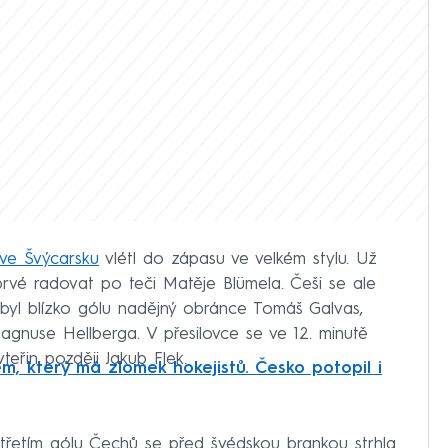
ve Švýcarsku
vlétl do zápasu ve velkém stylu. Už
prvé radovat po teči Matěje Blümela. Češi se ale
y byl blízko gólu nadějný obránce Tomáš Galvas,
Magnuse Hellberga. V přesilovce se ve 12. minutě
vteřin později Jakub Flek.
, který má zlomek hokejistů. Česko potopil i
 třetím gólu Čechů se před švédskou brankou strhla