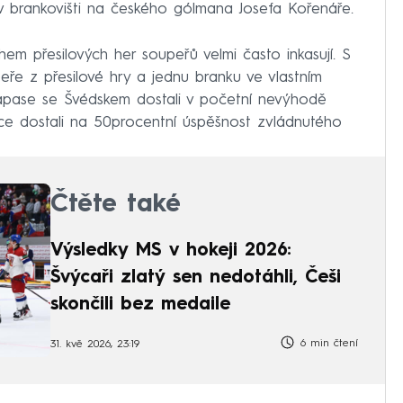
 brankovišti na českého gólmana Josefa Kořenáře.
hem přesilových her soupeřů velmi často inkasují. S
eře z přesilové hry a jednu branku ve vlastním
 zápase se Švédskem dostali v početní nevýhodě
ce dostali na 50procentní úspěšnost zvládnutého
Čtěte také
Výsledky MS v hokeji 2026:
Švýcaři zlatý sen nedotáhli, Češi
skončili bez medaile
6 min čtení
31. kvě 2026, 23:19