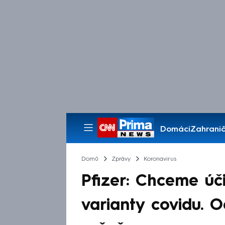
Domácí
Zahranič
Pořady
Domů
Zprávy
Koronavirus
Pfizer: Chceme úč
varianty covidu. 