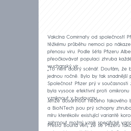
Vakcína Comirnaty od společností Pfi
těžkému průběhu nemoci po nákaze 
přenosu viru. Podle šéfa Pfizeru Al
přeočkovávat populaci zhruba každé
wuchanský vir.
„To není dobrý scénář. Doufám, že 
jednou ročně. Bylo by tak snadnější př
Společnost Pfizer prý v současnosti z
byla vysoce efektivní proti omikronu 
vzniknout v budoucnu.
Jenže dosáhnout něčeho takového by
a BioNTech jsou prý schopny zhruba 
míru kterékoliv existující variantě k
zahrnout možný vznik specifické varia
Přesto Bourla věří, že se Pfizeru ta