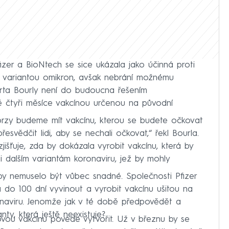
zer a BioNtech se sice ukázala jako účinná proti
variantou omikron, avšak nebrání možnému
berta Bourly není do budoucna řešením
 čtyři měsíce vakcínou určenou na původní
brzy budeme mít vakcínu, kterou se budete očkovat
esvědčit lidi, aby se nechali očkovat,“ řekl Bourla.
jišťuje, zda by dokázala vyrobit vakcínu, která by
i dalším variantám koronaviru, jež by mohly
 nemuselo být vůbec snadné. Společnosti Pfizer
do 100 dní vyvinout a vyrobit vakcínu ušitou na
oronaviru. Jenomže jak v té době předpovědět a
nty, která ještě neexistuje?
kovou vakcínu povede vytvořit. Už v březnu by se