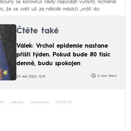
ourly se korovirus nikdy nepodaří vymýtit, nicméně
en, že se svět už za několik měsíců „vrátí do
Čtěte také
Válek: Vrchol epidemie nastane
příští týden. Pokud bude 80 tisíc
denně, budu spokojen
6 min čtení
23. led 2022, 12:31
ání
vakcína
koronavirus
COVID-19