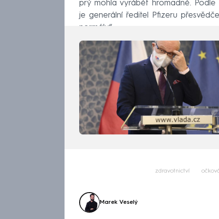
prý mohla vyrábět hromadně. Podle B
je generální ředitel Pfizeru přesvědč
normálu“.
zdravotnictví
očkov
Marek Veselý