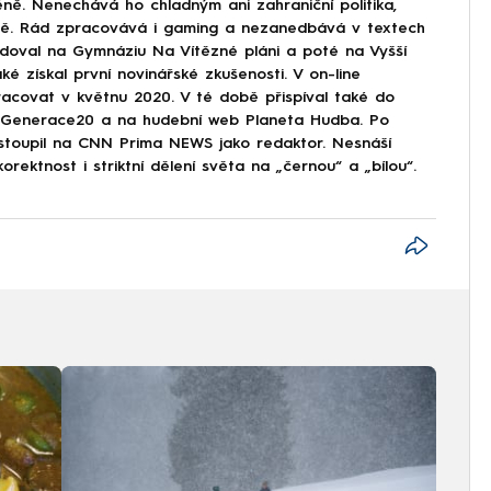
ně. Nenechává ho chladným ani zahraniční politika,
ině. Rád zpracovává i gaming a nezanedbává v textech
doval na Gymnáziu Na Vítězné pláni a poté na Vyšší
ké získal první novinářské zkušenosti. V on-line
covat v květnu 2020. V té době přispíval také do
Generace20 a na hudební web Planeta Hudba. Po
astoupil na CNN Prima NEWS jako redaktor. Nesnáší
korektnost i striktní dělení světa na „černou“ a „bílou“.