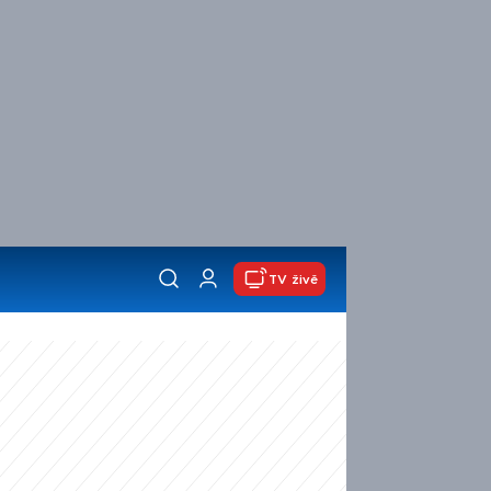
TV živě