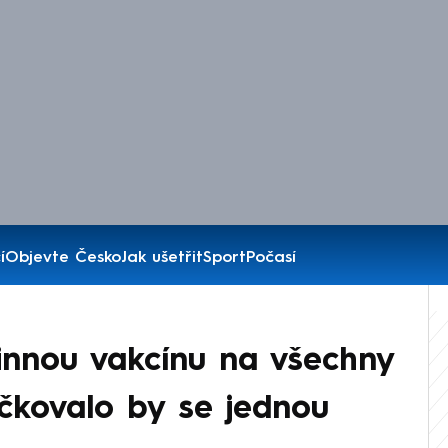
í
Objevte Česko
Jak ušetřit
Sport
Počasí
innou vakcínu na všechny
Očkovalo by se jednou