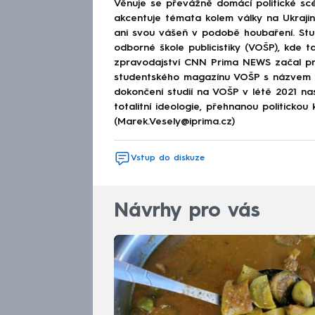
Věnuje se převážně domácí politické scé
akcentuje témata kolem války na Ukraj
ani svou vášeň v podobě houbaření. Stu
odborné škole publicistiky (VOŠP), kde ta
zpravodajství CNN Prima NEWS začal pra
studentského magazínu VOŠP s názvem 
dokončení studií na VOŠP v létě 2021 n
totalitní ideologie, přehnanou politickou 
(Marek.Vesely@iprima.cz)
Vstup do diskuze
Návrhy pro vás