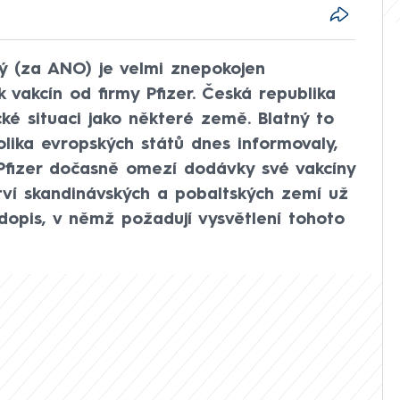
tný (za ANO) je velmi znepokojen
akcín od firmy Pfizer. Česká republika
ické situaci jako některé země. Blatný to
olika evropských států dnes informovaly,
Pfizer dočasně omezí dodávky své vakcíny
ctví skandinávských a pobaltských zemí už
 dopis, v němž požadují vysvětlení tohoto