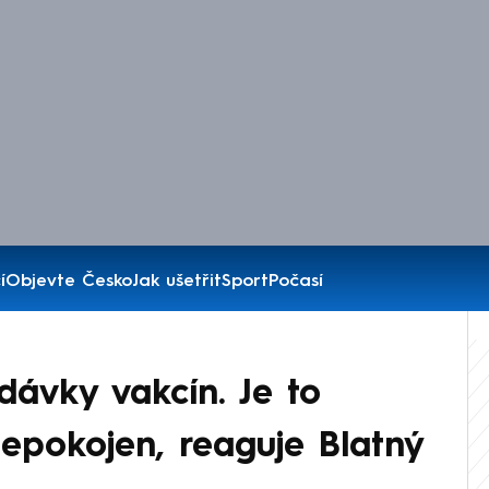
í
Objevte Česko
Jak ušetřit
Sport
Počasí
dávky vakcín. Je to
epokojen, reaguje Blatný