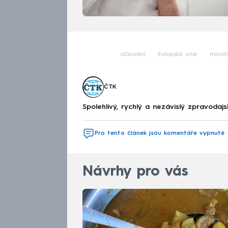
očkování
Evropská unie
minist
ČTK
Spolehlivý, rychlý a nezávislý zpravodajs
Pro tento článek jsou komentáře vypnuté
Návrhy pro vás