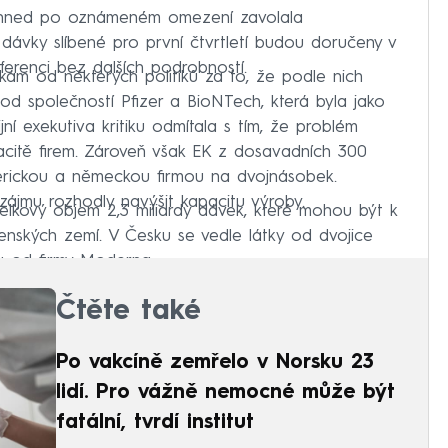
 hned po oznámeném omezení zavolala
ny dávky slíbené pro první čtvrtletí budou doručeny v
nferenci bez dalších podrobností.
tkám od některých politiků za to, že podle nich
 od společností Pfizer a BioNTech, která byla jako
jní exekutiva kritiku odmítala s tím, že problém
citě firem. Zároveň však EK z dosavadních 300
americkou a německou firmou na dvojnásobek.
zájmu rozhodly navýšit kapacitu výroby.
elkový objem 2,3 miliardy dávek, které mohou být k
lenských zemí. V Česku se vedle látky od dvojice
u od firmy Moderna.
Čtěte také
Po vakcíně zemřelo v Norsku 23
lidí. Pro vážně nemocné může být
fatální, tvrdí institut