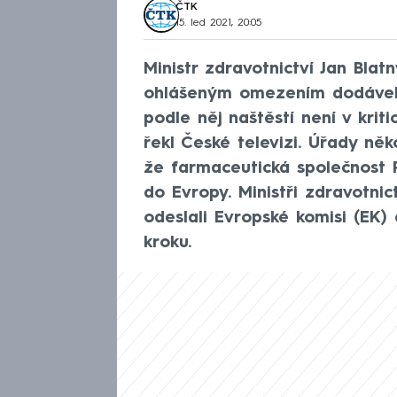
ČTK
15. led 2021, 20:05
Ministr zdravotnictví Jan Bla
ohlášeným omezením dodávek v
podle něj naštěstí není v krit
řekl České televizi. Úřady něk
že farmaceutická společnost 
do Evropy. Ministři zdravotni
odeslali Evropské komisi (EK)
kroku.