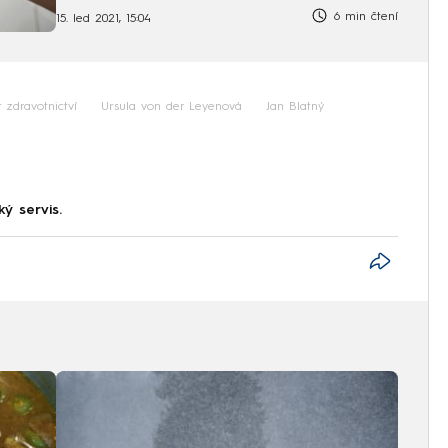
6 min čtení
15. led 2021, 15:04
r zdravotnictví
Ursula von der Leyenová
Jan Blatný
ký servis.