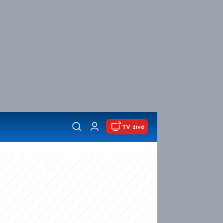
TV živě