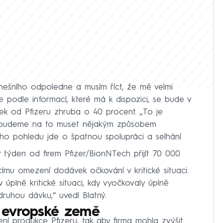
nešního odpoledne a musím říct, že mě velmi
 že podle informací, které má k dispozici, se bude v
vek od Pfizeru zhruba o 40 procent. „To je
é, budeme na to muset nějakým způsobem
jeho pohledu jde o špatnou spolupráci a selhání
týden od firem Pfizer/BionNTech přijít 70 000
ícímu omezení dodávek očkování v kritické situaci.
úplně kritické situaci, kdy vyočkovaly úplně
ruhou dávku,“ uvedl Blatný.
 evropské země
í produkce Pfizeru, tak aby firma mohla zvýšit