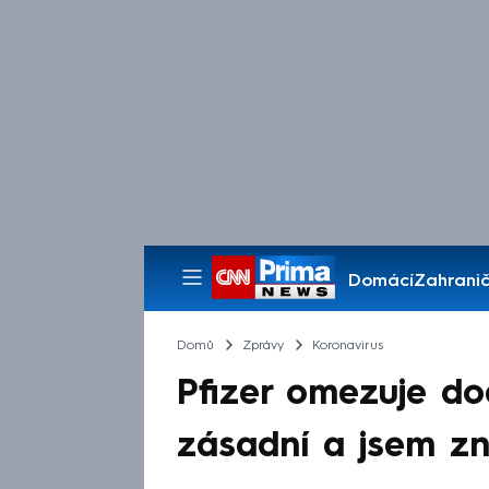
Domácí
Zahranič
Pořady
Domů
Zprávy
Koronavirus
Pfizer omezuje do
zásadní a jsem zn