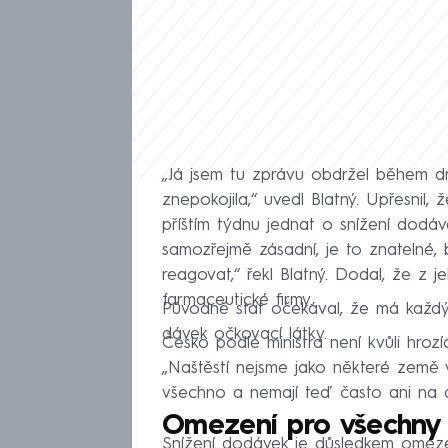
„Já jsem tu zprávu obdržel během d
znepokojila,“ uvedl Blatný. Upřesnil,
příštím týdnu jednat o snížení dodá
samozřejmě zásadní, je to znateln
reagovat,“ řekl Blatný. Dodal, že z 
farmaceutické firmy.
Původně stát očekával, že má každý 
dávek očkovací látky.
Česko podle ministra není kvůli hroz
„Naštěstí nejsme jako některé země v 
všechno a nemají teď často ani na d
Omezení pro všechny
Snížení dodávek je důsledkem omezen