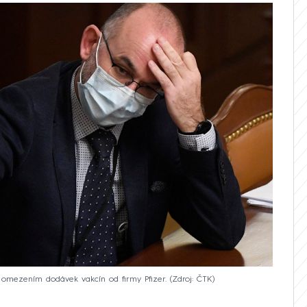
m omezením dodávek vakcín od firmy Pfizer.
Zdroj: ČTK