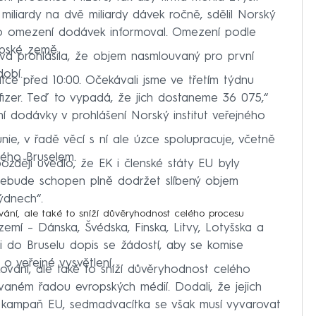
 miliardy na dvě miliardy dávek ročně, sdělil Norský
es o omezení dodávek informoval. Omezení podle
opské země.
vá prohlásila, že objem nasmlouvaný pro první
dobí.
átce před 10:00. Očekávali jsme ve třetím týdnu
Pfizer. Teď to vypadá, že jich dostaneme 36 075,“
í dodávky v prohlášení Norský institut veřejného
nie, v řadě věcí s ní ale úzce spolupracuje, včetně
ného Bruselem.
ozději uvedlo, že EK i členské státy EU byly
nebude schopen plně dodržet slíbený objem
ýdnech“.
vání, ale také to sníží důvěryhodnost celého procesu
h zemí – Dánska, Švédska, Finska, Litvy, Lotyšska a
i do Bruselu dopis se žádostí, aby se komise
o veřejné vysvětlení.
ování, ale také to sníží důvěryhodnost celého
tovaném řadou evropských médií. Dodali, že jejich
 kampaň EU, sedmadvacítka se však musí vyvarovat