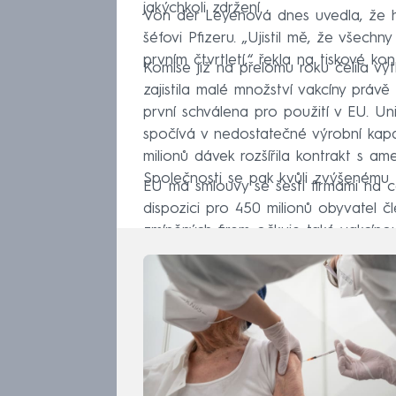
jakýchkoli zdržení.
Von der Leyenová dnes uvedla, že
šéfovi Pfizeru. „Ujistil mě, že všech
prvním čtvrtletí,“ řekla na tiskové ko
Komise již na přelomu roku čelila vý
zajistila malé množství vakcíny právě
první schválena pro použití v EU. Uni
spočívá v nedostatečné výrobní kapa
milionů dávek rozšířila kontrakt s 
Společnosti se pak kvůli zvýšenému 
EU má smlouvy se šesti firmami na c
dispozici pro 450 milionů obyvatel č
zmíněných firem očkuje také vakcíno