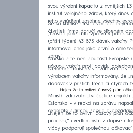
svou výrobní kapacitu z nynějších 1,3
institut veřejného zdraví, který dn
jeho vyjádření zasáhne všechny evr
Šéfka komise Ursula von der Leyeno
čtvrtletí firma doručí ve slíbeném ob
„Dostali jsme tuto zprávu v pátek kr
(příští týden) 43 875 dávek vakcíny 
informoval dnes jako první o omezen
zdraví.
Norsko sice není součástí Evropské u
nákupu vakcín proti covidu dojedna
Německé ministerstvo zdravotnictví p
výrobcem vakcíny informovány, že „
dodávek v příštích třech či čtyřech t
Nejen že to ovlivní časový plán očko
Ministři zdravotnictví šestice unijníc
Estonska – v reakci na zprávu napsal
okamžitě s firmou spojila a požádala 
„Nejen že to ovlivní časový plán očk
procesu,“ uvedli ministři v dopise ci
vlády podporují společnou očkovací