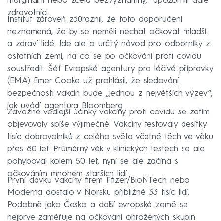
marginální nebo zcela bezvýznamný,“ upozornili dále
zdravotníci.
Institut zároveň zdůraznil, že toto doporučení
neznamená, že by se neměli nechat očkovat mladší
a zdraví lidé. Jde ale o určitý návod pro odborníky z
ostatních zemí, na co se po očkování proti covidu
soustředit. Šéf Evropské agentury pro léčivé přípravky
(EMA) Emer Cooke už prohlásil, že sledování
bezpečnosti vakcín bude „jednou z největších výzev“,
jak uvádí agentura Bloomberg.
Závažné vedlejší účinky vakcíny proti covidu se zatím
objevovaly spíše výjimečně. Vakcíny testovaly desítky
tisíc dobrovolníků z celého světa včetně těch ve věku
přes 80 let. Průměrný věk v klinických testech se ale
pohyboval kolem 50 let, nyní se ale začíná s
očkováním mnohem starších lidí.
První dávku vakcíny firem Pfizer/BioNTech nebo
Moderna dostalo v Norsku přibližně 33 tisíc lidí.
Podobně jako Česko a další evropské země se
nejprve zaměřuje na očkování ohrožených skupin