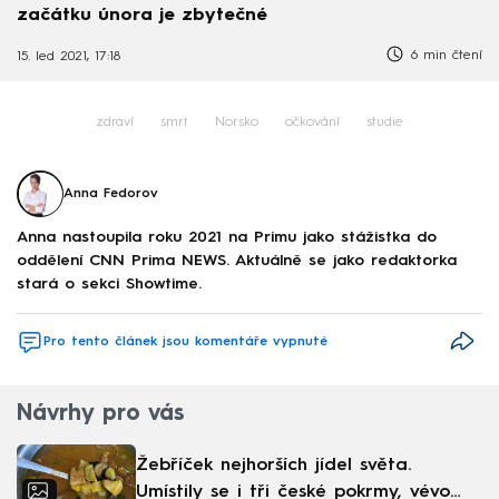
začátku února je zbytečné
6 min čtení
15. led 2021, 17:18
zdraví
smrt
Norsko
očkování
studie
Anna Fedorov
Anna nastoupila roku 2021 na Primu jako stážistka do
oddělení CNN Prima NEWS. Aktuálně se jako redaktorka
stará o sekci Showtime.
Pro tento článek jsou komentáře vypnuté
Návrhy pro vás
Žebříček nejhorších jídel světa.
Umístily se i tři české pokrmy, vévodí