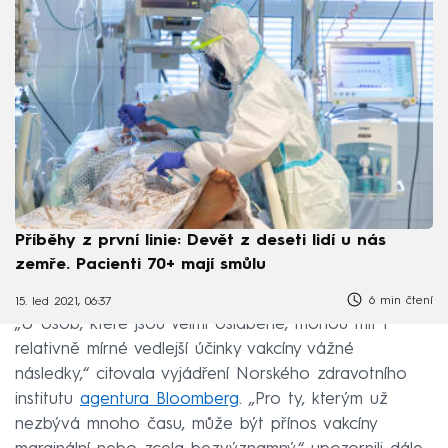
Příběhy z první linie: Devět z deseti lidí u nás
zemře. Pacienti 70+ mají smůlu
6 min čtení
15. led 2021, 06:37
„U osob, které jsou velmi oslabené, mohou mít i
relativně mírné vedlejší účinky vakcíny vážné
následky,“ citovala vyjádření Norského zdravotního
institutu
agentura Bloomberg
. „Pro ty, kterým už
nezbývá mnoho času, může být přínos vakcíny