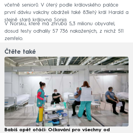
včetně seniorů. V úterý podle královského paláce
první dávku vakcíny obdrželi také 83letý král Harald a
stejně stará královna Sonja.
V Norsku, které má zhruba 5,3 milionu obyvatel,
dosud testy odhalily 57 736 nakažených, z nichž 511
zemřelo.
Čtěte také
Babiš opět otáčí: Očkování pro všechny od