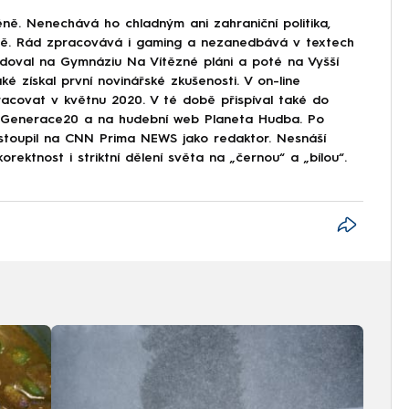
ně. Nenechává ho chladným ani zahraniční politika,
ině. Rád zpracovává i gaming a nezanedbává v textech
doval na Gymnáziu Na Vítězné pláni a poté na Vyšší
ké získal první novinářské zkušenosti. V on-line
covat v květnu 2020. V té době přispíval také do
Generace20 a na hudební web Planeta Hudba. Po
astoupil na CNN Prima NEWS jako redaktor. Nesnáší
korektnost i striktní dělení světa na „černou“ a „bílou“.