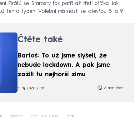
 Pirátů se Starosty tak patří až třetí příčka. Jak
 tento týden. Volební místnosti se otevřou 8. a 9.
Čtěte také
Bartoš: To už jsme slyšeli, že
nebude lockdown. A pak jsme
zažili tu nejhorší zimu
6 min čtení
3. říj 2021, 21:58
iš
opozice
Petr Fiala (ODS)
Piráti