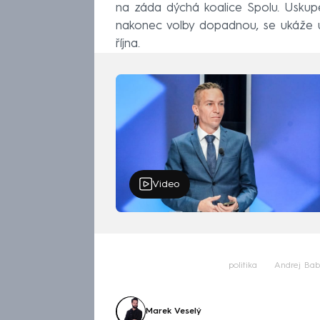
na záda dýchá koalice Spolu. Uskupení
nakonec volby dopadnou, se ukáže už
října.
Video
politika
Andrej Bab
Marek Veselý