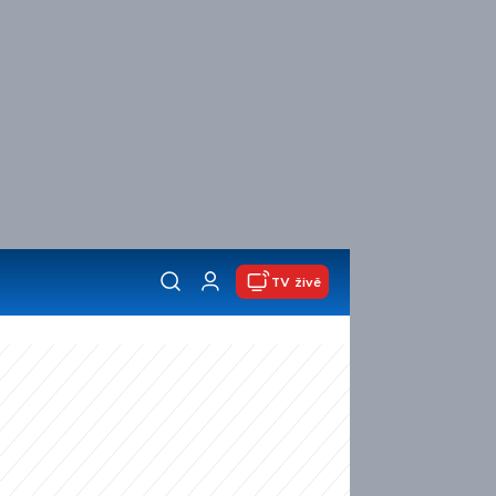
TV živě