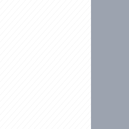
ideo
kat migranty do Česka? Sami by odešli, tvrdí exp
ické sebevraždě