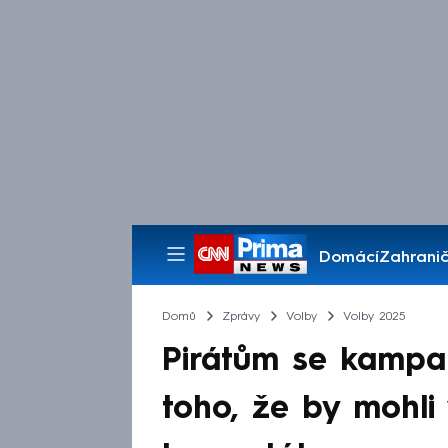
Domácí
Zahranič
Pořady
Domů
Zprávy
Volby
Volby 2025
Pirátům se kampaň
toho, že by mohli 