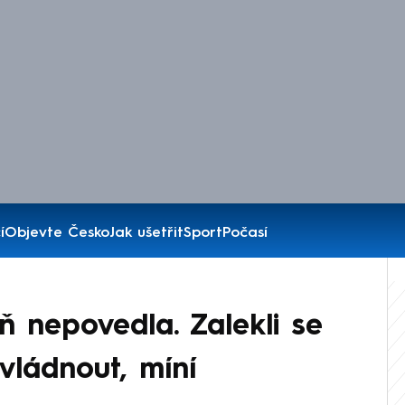
í
Objevte Česko
Jak ušetřit
Sport
Počasí
 nepovedla. Zalekli se
vládnout, míní