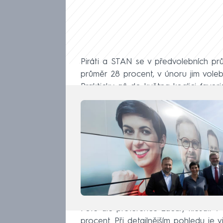
Piráti a STAN se v předvolebních prů
průměr 28 procent, v únoru jim vole
Prakticky až do května koalici favor
Poté ale preference začaly klesat. 
procent. Při detailnějším pohledu je 