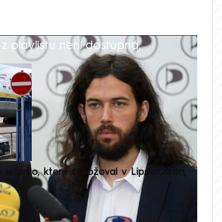
 playlistu není dostupná.
V
é letadlo, které ohrožoval v Lipsku dron,
Přilá
polit