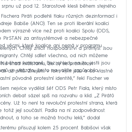
 srpnu už pod 12. Starostové klesli během stejného
ischera Piráti podlehli tlaku různých dezinformací i
eje Babiše (ANO). Ten se proti liberální koalici
dem výrazně více než proti koalici Spolu (ODS,
e PirSTAN za antisystémové a nebezpečné
řed věcmi, které koalice ani nemá v programu.
elených. Chtějí zničit hospodářství a průmysl. Jsou
t migranty. Chtějí sdílet všechno, od nich můžeme
iér během kampaně. Bez ohledu na to, jestli jsou
Ne snad kvůli tomu, že by se premiérovi
umů se ukázalo, že to na voliče zapůsobilo.
 až příliš. Znejistili v tom, kým jsou a co vlastně
astní původně protestní identitě,“ řekl Fischer ve
ošem nejvíce vydělal šéf ODS Petr Fiala, který místo
ch debat sázel spíš na rozvahu a klid. „Z Pirátů
 scény. Už to není ta revoluční protestní strana, která
 se totiž její součástí. Padla na ní zodpovědnost.
vládnout, a toho se možná trochu lekli,“ dodal
terému přisuzují kolem 25 procent. Babišovi však