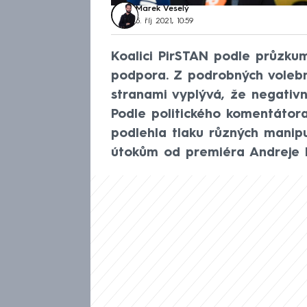
Marek Veselý
5. říj 2021, 10:59
Koalici PirSTAN podle průzkum
podpora. Z podrobných volebn
stranami vyplývá, že negativn
Podle politického komentátora
podlehla tlaku různých manip
útokům od premiéra Andreje 