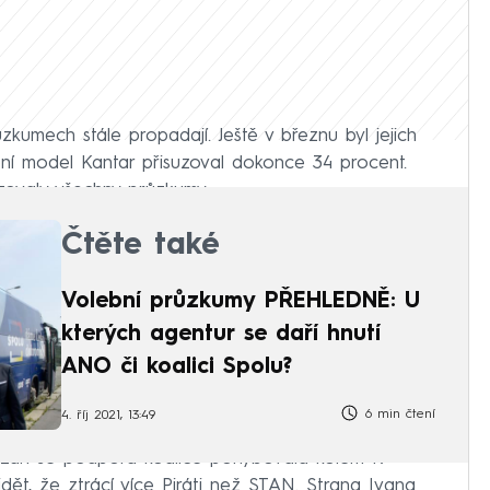
zkumech stále propadají. Ještě v březnu byl jejich
bní model Kantar přisuzoval dokonce 34 procent.
izovaly všechny průzkumy.
Čtěte také
Volební průzkumy PŘEHLEDNĚ: U
kterých agentur se daří hnutí
ANO či koalici Spolu?
6 min čtení
4. říj 2021, 13:49
V září se podpora koalice pohybovala kolem 19
vidět, že ztrácí více Piráti než STAN. Strana Ivana