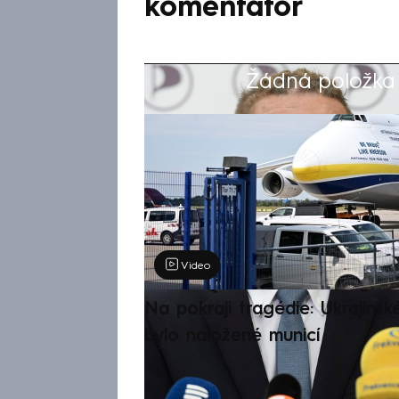
komentátor
Žádná položka z
Výběr redakce
Video
Na pokraji tragédie: Ukrajinsk
bylo naložené municí