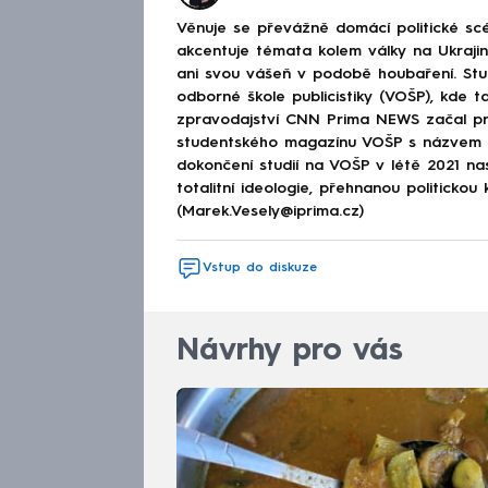
Věnuje se převážně domácí politické scé
akcentuje témata kolem války na Ukraj
ani svou vášeň v podobě houbaření. Stu
odborné škole publicistiky (VOŠP), kde ta
zpravodajství CNN Prima NEWS začal pra
studentského magazínu VOŠP s názvem 
dokončení studií na VOŠP v létě 2021 n
totalitní ideologie, přehnanou politickou 
(Marek.Vesely@iprima.cz)
Vstup do diskuze
Návrhy pro vás