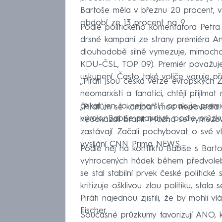
Bartoše měla v březnu 20 procent, v
období ze 13 procent na 9.
Podle politického komentátora Petra F
drsné kampani ze strany premiéra Andr
dlouhodobě silně vymezuje, mimocho
KDU-ČSL, TOP 09). Premiér považuj
uskupení. Často také voliče varuje p
„Piráti jsou česká verze evropských Z
neomarxisti a fanatici, chtějí přijíma
čekat jen to nejhorší,“ opakuje prem
„Pirátům se kampaň moc nepovedla. 
výroky Babiše pravdivé, podle průzk
nedokázali bránit. Možná se vymezovali
zastávají. Začali pochybovat o své vl
vysílání CNN Prima NEWS.
Podle něj na konfliktu Babiše s Bart
vyhrocených hádek během předvolební
se stal stabilní prvek české politické
kritizuje ošklivou zlou politiku, stala
Piráti najednou zjistili, že by mohli 
Fischer.
Současné průzkumy favorizují ANO, k