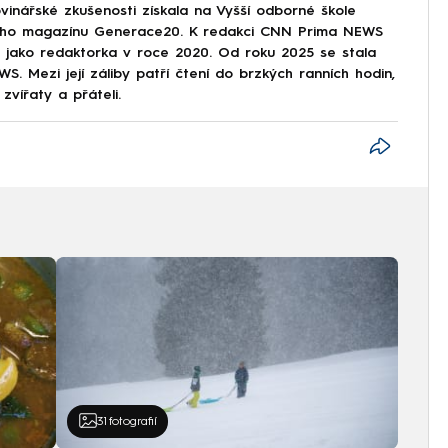
vinářské zkušenosti získala na Vyšší odborné škole
tského magazínu Generace20. K redakci CNN Prima NEWS
ze jako redaktorka v roce 2020. Od roku 2025 se stala
. Mezi její záliby patří čtení do brzkých ranních hodin,
zvířaty a přáteli.
31
fotografií