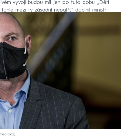
znivém vývoji budou mít jen po tuto dobu. „Děti
 tohle mezi ty zásadní nepatří,“ doplnil ministr
imedia.cz