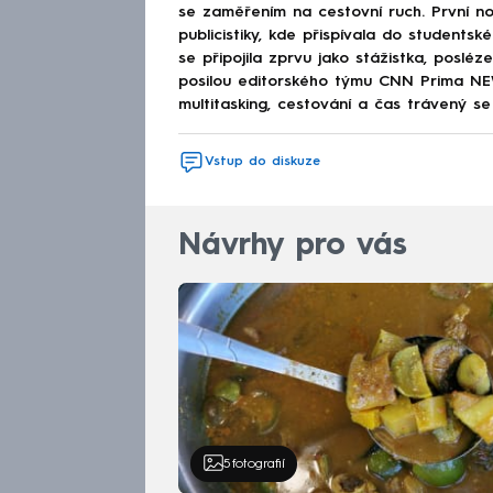
se zaměřením na cestovní ruch. První no
publicistiky, kde přispívala do studen
se připojila zprvu jako stážistka, poslé
posilou editorského týmu CNN Prima NEWS
multitasking, cestování a čas trávený se 
Vstup do diskuze
Návrhy pro vás
5
fotografií