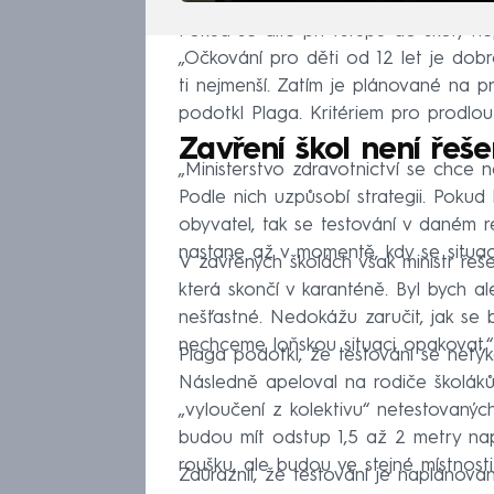
Pokud se dítě při vstupu do školy ne
„Očkování pro děti od 12 let je dobro
ti nejmenší. Zatím je plánované na pr
podotkl Plaga. Kritériem pro prodlou
Zavření škol není řeš
„Ministerstvo zdravotnictví se chce 
Podle nich uzpůsobí strategii. Pokud
obyvatel, tak se testování v daném r
nastane až v momentě, kdy se situac
V zavřených školách však ministr řešen
která skončí v karanténě. Byl bych al
nešťastné. Nedokážu zaručit, jak se 
nechceme loňskou situaci opakovat,“ 
Plaga podotkl, že testování se netýk
Následně apeloval na rodiče školáků,
„vyloučení z kolektivu“ netestovaných
budou mít odstup 1,5 až 2 metry na
roušku, ale budou ve stejné místnosti
Zdůraznil, že testování je naplánované