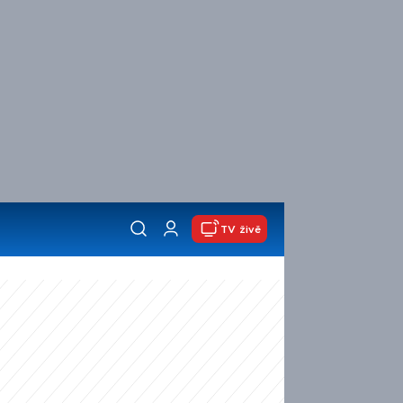
TV živě