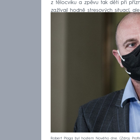
z tělocviku a zpěvu tak děti při pří
zažívají hodně stresových situací, ale
školství.
Robert Plaga byl hostem Nového dne.
Zdroj: Prof