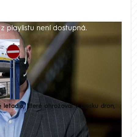
 playlistu není dostupná.
V
é letadlo, které ohrožoval v Lipsku dron,
Přilá
polit