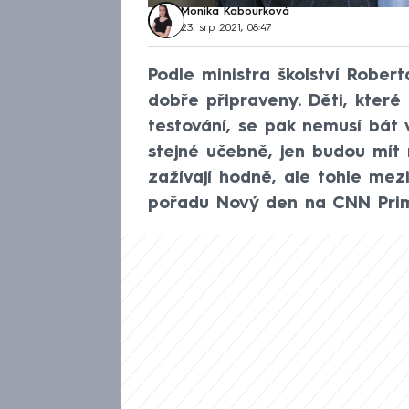
Monika Kabourková
23. srp 2021, 08:47
Podle ministra školství Robert
dobře připraveny. Děti, kter
testování, se pak nemusí bát 
stejné učebně, jen budou mít 
zažívají hodně, ale tohle mezi
pořadu Nový den na CNN Pri