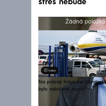
stres nebude
Žádná položka z
Výběr redakce
Video
Na pokraji tragédie: Ukrajinsk
bylo naložené municí