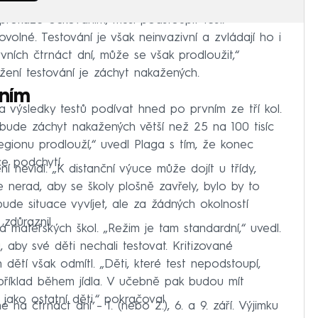
prokáže očkováním, musí podstoupit test.
volné. Testování je však neinvazivní a zvládají ho i
vních čtrnáct dní, může se však prodloužit,“
žení testování je záchyt nakažených.
ením
na výsledky testů podívat hned po prvním ze tří kol.
 bude záchyt nakažených větší než 25 na 100 tisíc
egionu prodlouží,“ uvedl Plaga s tím, že konec
e podchytí.
í nevidí. „K distanční výuce může dojít u třídy,
e nerad, aby se školy plošně zavřely, bylo by to
bude situace vyvíjet, ale za žádných okolností
zdůraznil.
á mateřských škol. „Režim je tam standardní,“ uvedl.
 aby své děti nechali testovat. Kritizované
 dětí však odmítl. „Děti, které test nepodstoupí,
příklad během jídla. V učebně pak budou mít
 jako ostatní děti,“ pokračoval.
 na čtrnáct dní – 1. (nebo 2.), 6. a 9. září. Výjimku