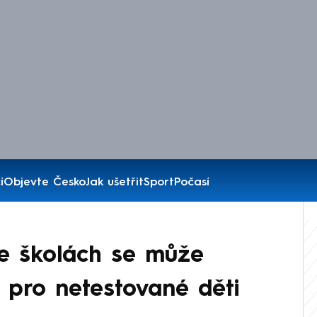
í
Objevte Česko
Jak ušetřit
Sport
Počasí
ve školách se může
a pro netestované děti