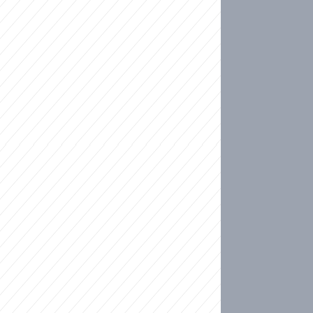
ideo
kat migranty do Česka? Sami by odešli, tvrdí exp
ické sebevraždě