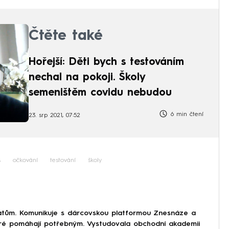
Čtěte také
Hořejší: Děti bych s testováním
nechal na pokoji. Školy
semeništěm covidu nebudou
6 min čtení
23. srp 2021, 07:52
s
očkování
testování
školy
tům. Komunikuje s dárcovskou platformou Znesnáze a
eré pomáhají potřebným. Vystudovala obchodní akademii