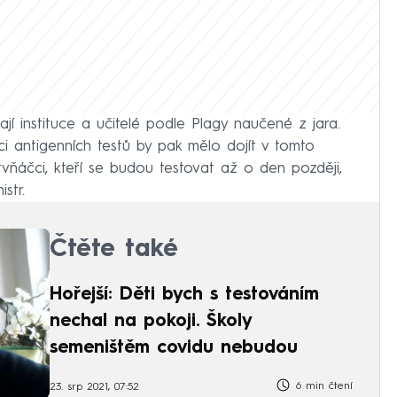
jí instituce a učitelé podle Plagy naučené z jara.
buci antigenních testů by pak mělo dojít v tomto
rvňáčci, kteří se budou testovat až o den později,
str.
Čtěte také
Hořejší: Děti bych s testováním
nechal na pokoji. Školy
semeništěm covidu nebudou
6 min čtení
23. srp 2021, 07:52