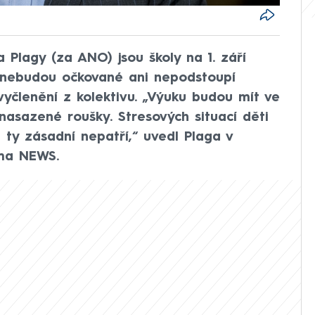
a Plagy (za ANO) jsou školy na 1. září
é nebudou očkované ani nepodstoupí
vyčlenění z kolektivu. „Výuku budou mít ve
nasazené roušky. Stresových situací děti
 ty zásadní nepatří,“ uvedl Plaga v
ma NEWS.