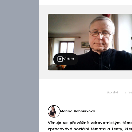
Video
školství
stre
Monika Kabourková
Věnuje se převážně zdravotnickým téma
zpracovává sociální témata a texty, kt