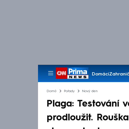
Domácí
Zahranič
Pořady
Domů
Pořady
Nový den
Plaga: Testování 
prodloužit. Roušk