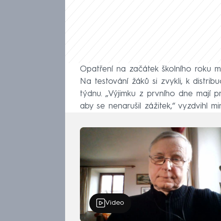
Opatření na začátek školního roku ma
Na testování žáků si zvykli, k distri
týdnu. „Výjimku z prvního dne mají p
aby se nenarušil zážitek,“ vyzdvihl mini
Video