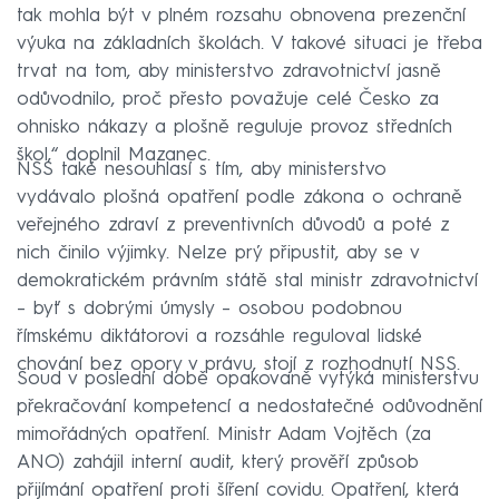
tak mohla být v plném rozsahu obnovena prezenční
výuka na základních školách. V takové situaci je třeba
trvat na tom, aby ministerstvo zdravotnictví jasně
odůvodnilo, proč přesto považuje celé Česko za
ohnisko nákazy a plošně reguluje provoz středních
škol,“ doplnil Mazanec.
NSS také nesouhlasí s tím, aby ministerstvo
vydávalo plošná opatření podle zákona o ochraně
veřejného zdraví z preventivních důvodů a poté z
nich činilo výjimky. Nelze prý připustit, aby se v
demokratickém právním státě stal ministr zdravotnictví
–⁠ byť s dobrými úmysly –⁠ osobou podobnou
římskému diktátorovi a rozsáhle reguloval lidské
chování bez opory v právu, stojí z rozhodnutí NSS.
Soud v poslední době opakovaně vytýká ministerstvu
překračování kompetencí a nedostatečné odůvodnění
mimořádných opatření. Ministr Adam Vojtěch (za
ANO) zahájil interní audit, který prověří způsob
přijímání opatření proti šíření covidu. Opatření, která