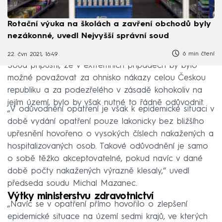
Rotační výuka na školách a zavření obchodů byly
nezákonné, uvedl Nejvyšší správní soud
6 min čtení
22. čvn 2021, 16:49
Soud připustil, že v extrémních případech by bylo
možné považovat za ohnisko nákazy celou Českou
republiku a za podezřelého v zásadě kohokoliv na
jejím území, bylo by však nutné to řádně odůvodnit.
„V odůvodnění opatření je však k epidemické situaci v
době vydání opatření pouze lakonicky bez bližšího
upřesnění hovořeno o vysokých číslech nakažených a
hospitalizovaných osob. Takové odůvodnění je samo
o sobě těžko akceptovatelné, pokud navíc v dané
době počty nakažených výrazně klesaly,“ uvedl
předseda soudu Michal Mazanec.
Výtky ministerstvu zdravotnictví
„Navíc se v opatření přímo hovořilo o zlepšení
epidemické situace na území sedmi krajů, ve kterých