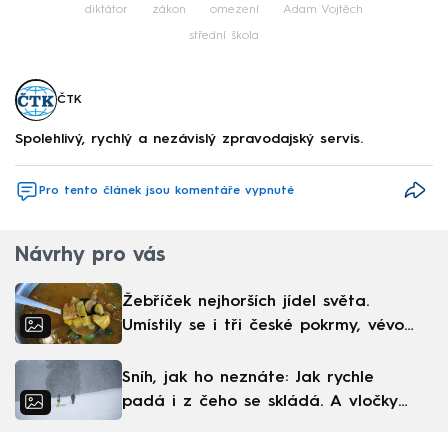
diktátor
zákon
omezení
Adam Vojtěch
střední škola
ČTK
Spolehlivý, rychlý a nezávislý zpravodajský servis.
Pro tento článek jsou komentáře vypnuté
Návrhy pro vás
Žebříček nejhorších jídel světa.
Umístily se i tři české pokrmy, vévodí
skandinávská kuchyně
Sníh, jak ho neznáte: Jak rychle
padá i z čeho se skládá. A vločky
nejsou bílé