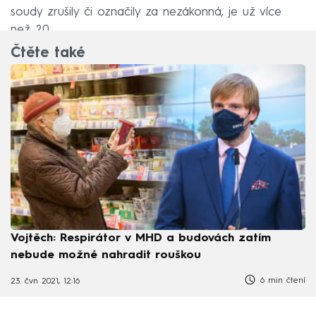
soudy zrušily či označily za nezákonná, je už více
než 20.
Čtěte také
Vojtěch: Respirátor v MHD a budovách zatím
nebude možné nahradit rouškou
6 min čtení
23. čvn 2021, 12:16