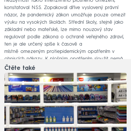
nezbytnost takto intenzivního plošného omezení,
konstatoval NSS. Zopakoval dříve vyslovený právní
názor, že pandemický zákon umožňuje pouze omezit
výuku na vysokých školách. Střední školy, stejně jako
základní nebo mateřské, lze mimo nouzový stav
regulovat podle zákona o ochraně veřejného zdraví,
ten je ale určený spíše k časově a
místně omezeným protiepidemickým opatřením v
ohniscích nákazy. K plošným opatřením sloužit nemá.
Čtěte také