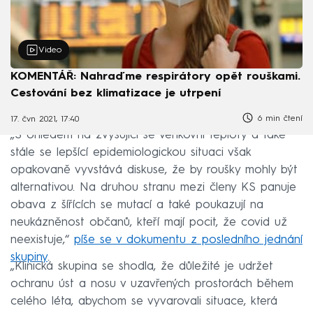
Video
KOMENTÁŘ: Nahraďme respirátory opět rouškami.
Cestování bez klimatizace je utrpení
6 min čtení
17. čvn 2021, 17:40
„S ohledem na zvyšující se venkovní teploty a také
stále se lepšící epidemiologickou situaci však
opakovaně vyvstává diskuse, že by roušky mohly být
alternativou. Na druhou stranu mezi členy KS panuje
obava z šířících se mutací a také poukazují na
neukázněnost občanů, kteří mají pocit, že covid už
neexistuje,“
píše se v dokumentu z posledního jednání
skupiny
.
„Klinická skupina se shodla, že důležité je udržet
ochranu úst a nosu v uzavřených prostorách během
celého léta, abychom se vyvarovali situace, která