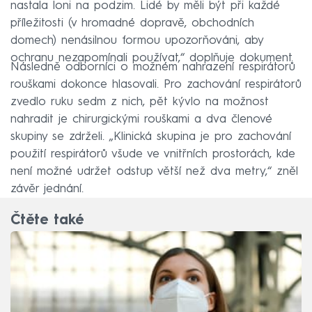
nastala loni na podzim. Lidé by měli být při každé
příležitosti (v hromadné dopravě, obchodních
domech) nenásilnou formou upozorňováni, aby
ochranu nezapomínali používat,“ doplňuje dokument.
Následně odborníci o možném nahrazení respirátorů
rouškami dokonce hlasovali. Pro zachování respirátorů
zvedlo ruku sedm z nich, pět kývlo na možnost
nahradit je chirurgickými rouškami a dva členové
skupiny se zdrželi. „Klinická skupina je pro zachování
použití respirátorů všude ve vnitřních prostorách, kde
není možné udržet odstup větší než dva metry,“ zněl
závěr jednání.
Čtěte také