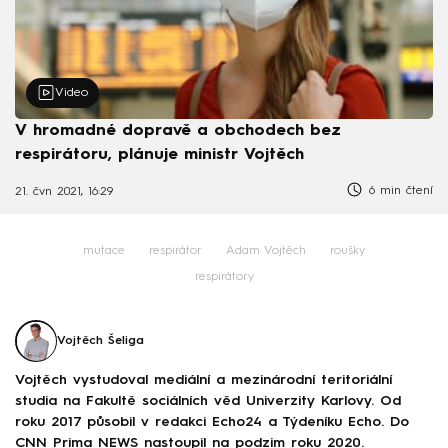
Video
V hromadné dopravě a obchodech bez
respirátoru, plánuje ministr Vojtěch
6 min čtení
21. čvn 2021, 16:29
mutace
respirátor
Adam Vojtěch
roušky
respirátory
Vojtěch Šeliga
Vojtěch vystudoval mediální a mezinárodní teritoriální
studia na Fakultě sociálních věd Univerzity Karlovy. Od
roku 2017 působil v redakci Echo24 a Týdeníku Echo. Do
CNN Prima NEWS nastoupil na podzim roku 2020.