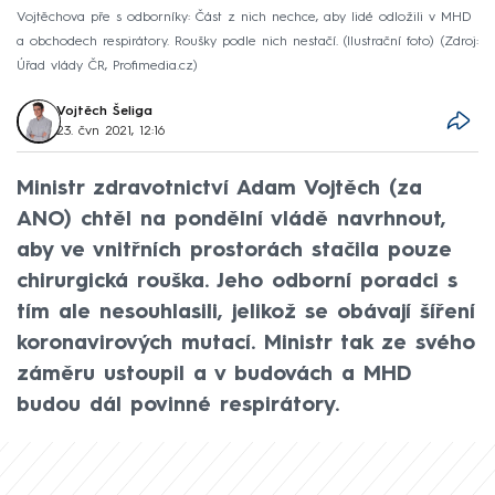
Vojtěchova pře s odborníky: Část z nich nechce, aby lidé odložili v MHD
a obchodech respirátory. Roušky podle nich nestačí. (Ilustrační foto)
Zdroj:
Úřad vlády ČR, Profimedia.cz
Vojtěch Šeliga
23. čvn 2021, 12:16
Ministr zdravotnictví Adam Vojtěch (za
ANO) chtěl na pondělní vládě navrhnout,
aby ve vnitřních prostorách stačila pouze
chirurgická rouška. Jeho odborní poradci s
tím ale nesouhlasili, jelikož se obávají šíření
koronavirových mutací. Ministr tak ze svého
záměru ustoupil a v budovách a MHD
budou dál povinné respirátory.