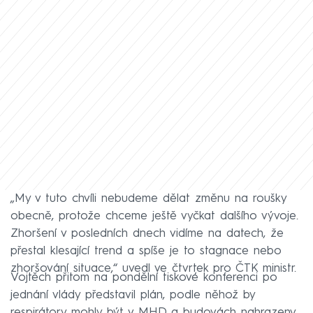
„My v tuto chvíli nebudeme dělat změnu na roušky
obecně, protože chceme ještě vyčkat dalšího vývoje.
Zhoršení v posledních dnech vidíme na datech, že
přestal klesající trend a spíše je to stagnace nebo
zhoršování situace,“ uvedl ve čtvrtek pro ČTK ministr.
Vojtěch přitom na pondělní tiskové konferenci po
jednání vlády představil plán, podle něhož by
respirátory mohly být v MHD a budovách nahrazeny