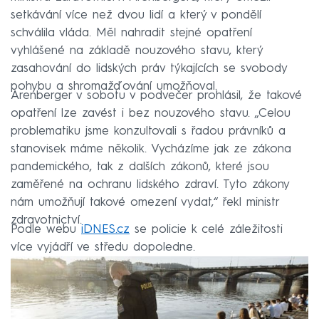
setkávání více než dvou lidí a který v pondělí
schválila vláda. Měl nahradit stejné opatření
vyhlášené na základě nouzového stavu, který
zasahování do lidských práv týkajících se svobody
pohybu a shromažďování umožňoval.
Arenberger v sobotu v podvečer prohlásil, že takové
opatření lze zavést i bez nouzového stavu. „Celou
problematiku jsme konzultovali s řadou právníků a
stanovisek máme několik. Vycházíme jak ze zákona
pandemického, tak z dalších zákonů, které jsou
zaměřené na ochranu lidského zdraví. Tyto zákony
nám umožňují takové omezení vydat,“ řekl ministr
zdravotnictví.
Podle webu
iDNES.cz
se policie k celé záležitosti
více vyjádří ve středu dopoledne.