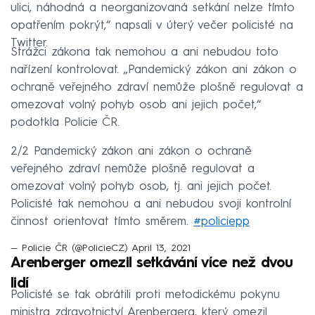
ulici, náhodná a neorganizovaná setkání nelze tímto
opatřením pokrýt,“ napsali v úterý večer policisté na
Twitter.
Strážci zákona tak nemohou a ani nebudou toto
nařízení kontrolovat. „Pandemický zákon ani zákon o
ochraně veřejného zdraví nemůže plošně regulovat a
omezovat volný pohyb osob ani jejich počet,“
podotkla Policie ČR.
2/2 Pandemický zákon ani zákon o ochraně
veřejného zdraví nemůže plošně regulovat a
omezovat volný pohyb osob, tj. ani jejich počet.
Policisté tak nemohou a ani nebudou svoji kontrolní
činnost orientovat tímto směrem.
#policiepp
— Policie ČR (@PolicieCZ)
April 13, 2021
Arenberger omezil setkávání více než dvou
lidí
Policisté se tak obrátili proti metodickému pokynu
ministra zdravotnictví Arenbergera, který omezil