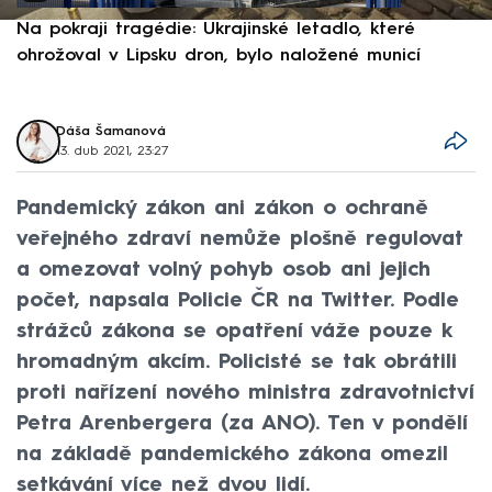
Na pokraji tragédie: Ukrajinské letadlo, které
P
ohrožoval v Lipsku dron, bylo naložené municí
e
Dáša Šamanová
13. dub 2021, 23:27
Pandemický zákon ani zákon o ochraně
veřejného zdraví nemůže plošně regulovat
a omezovat volný pohyb osob ani jejich
počet, napsala Policie ČR na Twitter. Podle
strážců zákona se opatření váže pouze k
hromadným akcím. Policisté se tak obrátili
proti nařízení nového ministra zdravotnictví
Petra Arenbergera (za ANO). Ten v pondělí
na základě pandemického zákona omezil
setkávání více než dvou lidí.