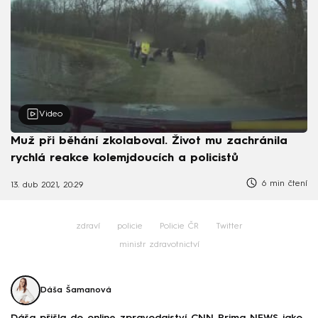
Video
Muž při běhání zkolaboval. Život mu zachránila
rychlá reakce kolemjdoucích a policistů
6 min čtení
13. dub 2021, 20:29
zdraví
policie
Policie ČR
Twitter
ministr zdravotnictví
Dáša Šamanová
Dáša přišla do online zpravodajství CNN Prima NEWS jako