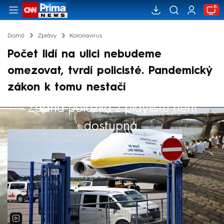
Domů
Zprávy
Koronavirus
Počet lidí na ulici nebudeme
omezovat, tvrdí policisté. Pandemický
zákon k tomu nestačí
Žádná položka z playlistu není
Výběr redakce
dostupná.