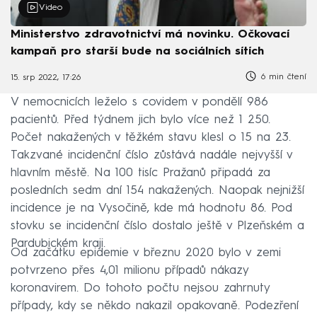
Video
Ministerstvo zdravotnictví má novinku. Očkovací
kampaň pro starší bude na sociálních sítích
6 min čtení
15. srp 2022, 17:26
V nemocnicích leželo s covidem v pondělí 986
pacientů. Před týdnem jich bylo více než 1 250.
Počet nakažených v těžkém stavu klesl o 15 na 23.
Takzvané incidenční číslo zůstává nadále nejvyšší v
hlavním městě. Na 100 tisíc Pražanů připadá za
posledních sedm dní 154 nakažených. Naopak nejnižší
incidence je na Vysočině, kde má hodnotu 86. Pod
stovku se incidenční číslo dostalo ještě v Plzeňském a
Pardubickém kraji.
Od začátku epidemie v březnu 2020 bylo v zemi
potvrzeno přes 4,01 milionu případů nákazy
koronavirem. Do tohoto počtu nejsou zahrnuty
případy, kdy se někdo nakazil opakovaně. Podezření