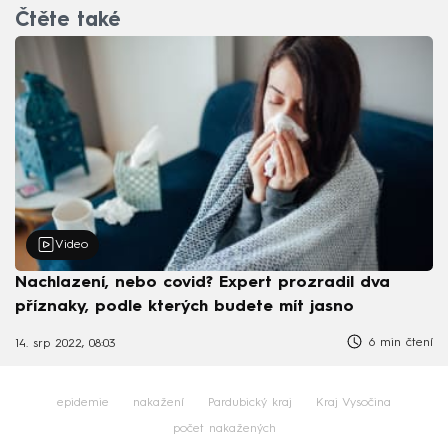
Čtěte také
Video
Nachlazení, nebo covid? Expert prozradil dva
příznaky, podle kterých budete mít jasno
6 min čtení
14. srp 2022, 08:03
epidemie
nakažení
Pardubický kraj
Kraj Vysočina
počet nakažených