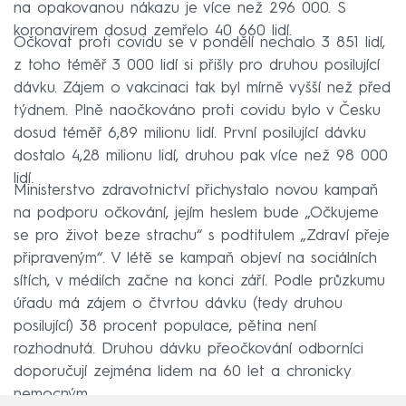
na opakovanou nákazu je více než 296 000. S
koronavirem dosud zemřelo 40 660 lidí.
Očkovat proti covidu se v pondělí nechalo 3 851 lidí,
z toho téměř 3 000 lidí si přišly pro druhou posilující
dávku. Zájem o vakcinaci tak byl mírně vyšší než před
týdnem. Plně naočkováno proti covidu bylo v Česku
dosud téměř 6,89 milionu lidí. První posilující dávku
dostalo 4,28 milionu lidí, druhou pak více než 98 000
lidí.
Ministerstvo zdravotnictví přichystalo novou kampaň
na podporu očkování, jejím heslem bude „Očkujeme
se pro život beze strachu“ s podtitulem „Zdraví přeje
připraveným“. V létě se kampaň objeví na sociálních
sítích, v médiích začne na konci září. Podle průzkumu
úřadu má zájem o čtvrtou dávku (tedy druhou
posilující) 38 procent populace, pětina není
rozhodnutá. Druhou dávku přeočkování odborníci
doporučují zejména lidem na 60 let a chronicky
nemocným.