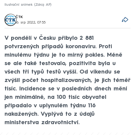
Ilustrační snímek
Zdroj: AP
ČTK
16. srp 2022, 07:55
V pondělí v Česku přibylo 2 881
potvrzených případů koronaviru. Proti
minulému týdnu je to mírný pokles. Méně
se ale také testovalo, pozitivita byla u
všech tří typů testů vyšší. Od víkendu se
zvýšil počet hospitalizovaných, je jich téměř
tisíc. Incidence se v posledních dnech mění
jen minimálně, na 100 tisíc obyvatel
připadalo v uplynulém týdnu 116
nakažených. Vyplývá to z údajů
ministerstva zdravotnictví.