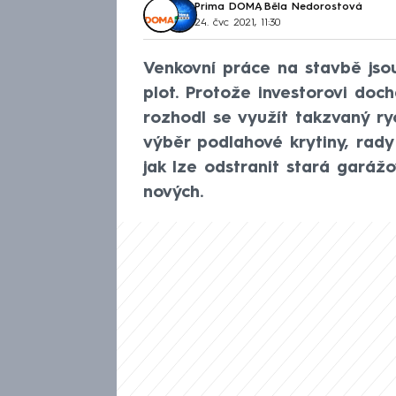
Prima DOMA
,
Běla Nedorostová
24. čvc 2021, 11:30
Venkovní práce na stavbě jso
plot. Protože investorovi doc
rozhodl se využít takzvaný ry
výběr podlahové krytiny, rady
jak lze odstranit stará garáž
nových.