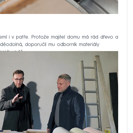
mí i v patře. Protože majitel domu má rád dřevo a
děodolná, doporučil mu odborník materiály
roti vodě.