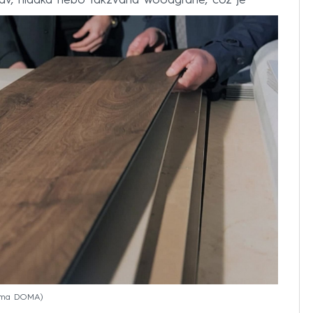
prav, hladká nebo takzvaná woodgrane, což je
rima DOMA