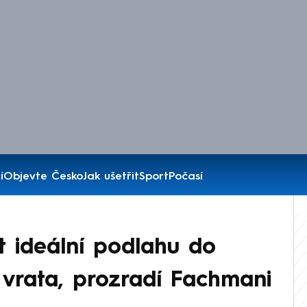
í
Objevte Česko
Jak ušetřit
Sport
Počasí
t ideální podlahu do
vrata, prozradí Fachmani