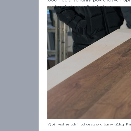
Jsou i další varianty povrchových ú
mačkaný plech imitující dřevo.
Výběr vrat se odvíjí od designu a barvy
Zdroj: P