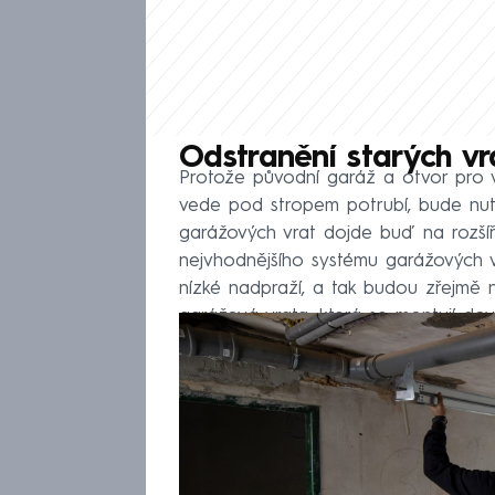
Odstranění starých vr
Protože původní garáž a otvor pro v
vede pod stropem potrubí, bude nut
garážových vrat dojde buď na rozšíř
nejvhodnějšího systému garážových v
nízké nadpraží, a tak budou zřejmě 
garážová vrata, která se montují dovn