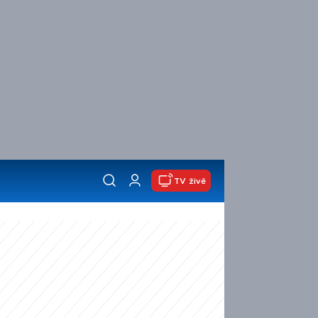
TV živě