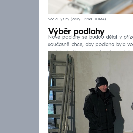
Vodící lyžiny
Zdroj: Prima DOMA
Výběr podlahy
Nové podlahy se budou dělat v příze
současně chce, aby podlaha byla vo
podobné dřevu a současně odolné p