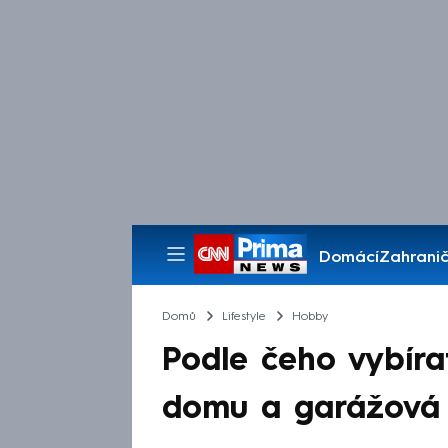
Domácí
Zahranič
Pořady
Domů
Lifestyle
Hobby
Podle čeho vybíra
domu a garážová 