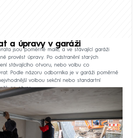
at a úpravy v garáži
rata jsou poměrně malé, a ve stávající garáži
né provést úpravy. Po odstranění starých
ení stávajícího otvoru, nebo volbu co
rat. Podle názoru odborníka je v garáži poměrně
nejvhodnější volbou sekční nebo standartní
itř, za otvor.