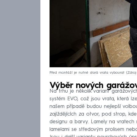
Před montáží je nutné stará vrata vybourat
Zdro
Výběr nových garážov
Na trhu je několik variant garážovýc
systém EVO, což jsou vrata, která l
našem případě budou nejlepší volbou 
zajíždějících za otvor, pod strop, kde
designu a barvy. Lamely na vratech 
lamelami se středovým prolisem nebo s