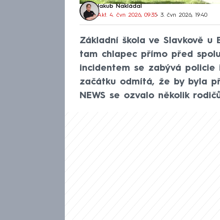
Jakub Nakládal
Akt. 4. čvn 2026, 09:35
• 3. čvn 2026, 19:40
Základní škola ve Slavkově u
tam chlapec přímo před spolu
incidentem se zabývá policie i
začátku odmítá, že by byla př
NEWS se ozvalo několik rodičů,