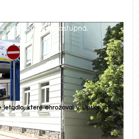
 playlistu není dostupná.
V
é letadlo, které ohrožoval v Lipsku dron,
Přilá
polit