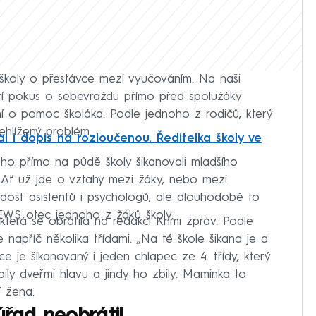
školy o přestávce mezi vyučováním. Na naši
kteří pokus o sebevraždu přímo před spolužáky
í o pomoc školáka. Podle jednoho z rodičů, který
ehlížený problém.
l i dopis na rozloučenou. Ředitelka školy ve
ého přímo na půdě školy šikanovali mladšího
. Ať už jde o vztahy mezi žáky, nebo mezi
 dost asistentů i psychologů, ale dlouhodobě to
NEWS otec jednoho z žáků školy.
která se obrátila na redakci Krimi zpráv. Podle
e napříč několika třídami. „Na té škole šikana je a
nce je šikanovaný i jeden chlapec ze 4. třídy, který
ily dveřmi hlavu a jindy ho zbily. Maminka to
í žena.