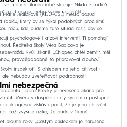
úřad neobrátil
aci ve třídách dlouhodobě sleduje. Nikdo z rodičů
růstající agrese nebo šikany neobrátil.
na Marie Jedličkové (KDU-ČSL) město dosud
d rodičů, který by se týkal podobných problémů.
ou radu, kde budeme tuto situaci řešit, aby se
cují psychologové i krizoví interventi. Ti pomáhají
nout. Ředitelka školy Věra Babicová je
ebevraždu kvůli šikaně. „Chlapec chtěl zemřít, měl
čenou, pravděpodobně to připravoval dlouho,“
kolní inspektoři. S ohledem na jeho citlivost i
mu ale nebudou zveřejňovat podrobnosti.
elmi nebezpečná
terapeuta Tibora Brečky je neřešená šikana pro
tratit důvěru v dospělé i celý systém a postupně
Naopak agresor získává pocit, že je jeho chování
, což zvyšuje riziko, že bude v šikaně
et dlouhé roky. „Častým důsledkem je narušená