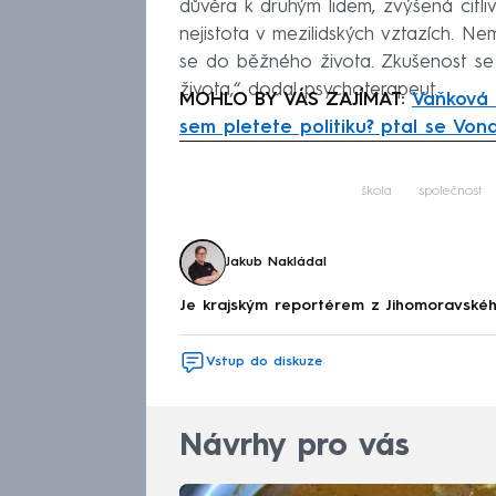
důvěra k druhým lidem, zvýšená citliv
nejistota v mezilidských vztazích. Ne
se do běžného života. Zkušenost se
života,“ dodal psychoterapeut.
MOHLO BY VÁS ZAJÍMAT:
Vaňková 
sem pletete politiku? ptal se Von
Fa
škola
společnost
Jakub Nakládal
Je krajským reportérem z Jihomoravské
Vstup do diskuze
Návrhy pro vás