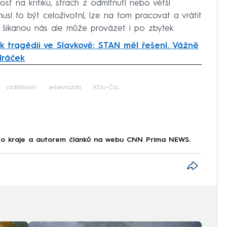
ost na kritiku, strach z odmítnutí nebo větší
musí to být celoživotní, lze na tom pracovat a vrátit
 šikanou nás ale může provázet i po zbytek
k tragédii ve Slavkově: STAN měl řešení. Vážně
dráček
iled to fetch
vzdělávání
sebevražda
KDU-ČSL
ho kraje a autorem článků na webu CNN Prima NEWS.