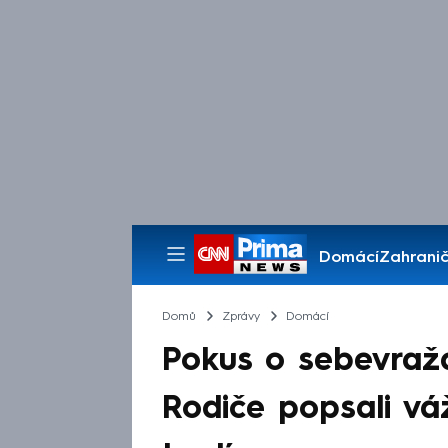
Domácí
Zahranič
Pořady
Domů
Zprávy
Domácí
Pokus o sebevražd
Rodiče popsali váž