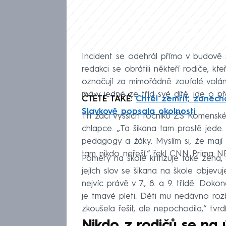
Incident se odehrál přímo v budově 
redakci se obrátili někteří rodiče, 
označují za mimořádně zoufalé volán
má v jedné ze tříd své dítě, jde o př
ČTĚTE TAKÉ:
Chtěl zemřít, zanecha
Slavkově popsala okolnosti
Tři žáci vyšších ročníků ZŠ Komensk
chlapce. „Ta šikana tam prostě jede
pedagogy a žáky. Myslím si, že mají
tam nikdo neřeší,“ řekl CNN Prima 
Poměry na škole kritizuje také žena, 
jejích slov se šikana na škole objevuj
nejvíc právě v 7., 8. a 9. třídě. Doko
je tmavé pleti. Děti mu nedávno rozb
zkoušela řešit, ale nepochodila,“ tvrd