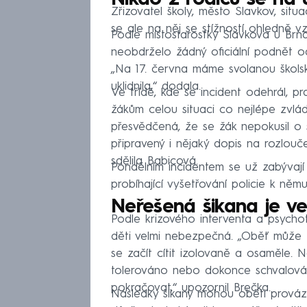
Nikdo z rodičů se na 
Zřizovatel školy, město Slavkov, situ
se ale na něj se stížností ohledně vz
Podle místostarostky Slavkova u Br
neobdrželo žádný oficiální podnět o
„Na 17. června máme svolanou školsk
uklidnila,“ dodala.
Ve třídě, kde se incident odehrál, pra
žákům celou situaci co nejlépe zvlád
přesvědčená, že se žák nepokusil o s
připravený i nějaký dopis na rozlou
sdělila Babicová.
Pondělním incidentem se už zabývají š
probíhající vyšetřování policie k ně
Neřešená šikana je v
Podle krizového interventa a psycho
děti velmi nebezpečná. „Oběť může z
se začít cítit izolovaně a osaměle. 
tolerováno nebo dokonce schvalováno
pokračovat,“ upozornil Brečka.
Následky šikany mohou oběti prováz