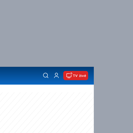
TV živě