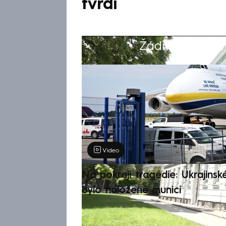
tvrdí
Žádná položka z
Výběr redakce
Video
Na pokraji tragédie: Ukrajinsk
bylo naložené municí