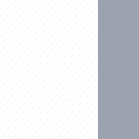
ideo
kat migranty do Česka? Sami by odešli, tvrdí exp
ické sebevraždě