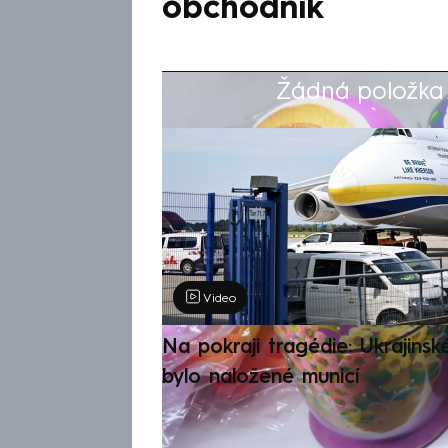
obchodník
Žádná položka z
Výběr redakce
Video
Na pokraji tragédie: Ukrajinsk
bylo naložené municí