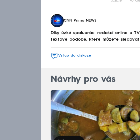
policie
Polici
CNN Prima NEWS
Díky úzké spolupráci redakcí online a TV
textové podobě, které můžete sledovat v
Vstup do diskuze
Návrhy pro vás