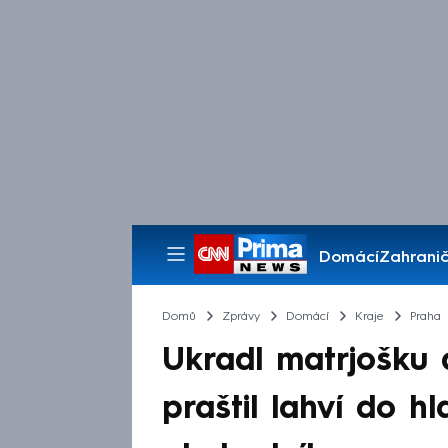
Domácí
Zahranič
Pořady
Domů
Zprávy
Domácí
Kraje
Praha
Ukradl matrjošku
praštil lahví do hl