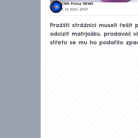
CNN Prima NEWS
7. říj 2021, 23:47
Pražští strážníci museli řešit
odcizit matrjošku, prodavač v
střetu se mu ho podařilo zpacif