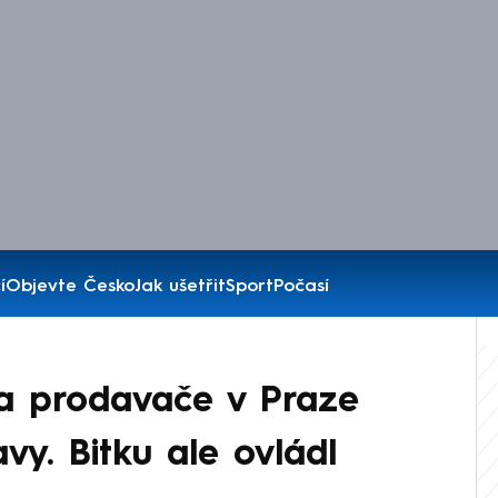
í
Objevte Česko
Jak ušetřit
Sport
Počasí
 a prodavače v Praze
avy. Bitku ale ovládl