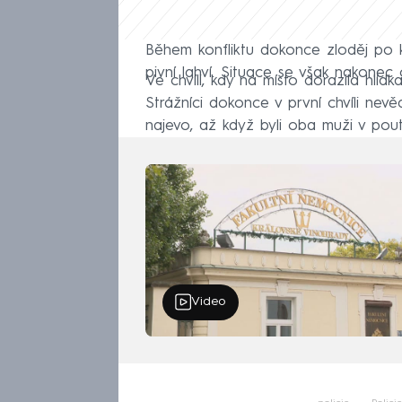
Během konfliktu dokonce zloděj po k
pivní lahví. Situace se však nakonec
Ve chvíli, kdy na místo dorazila hlídk
Strážníci dokonce v první chvíli nevě
najevo, až když byli oba muži v poute
Video