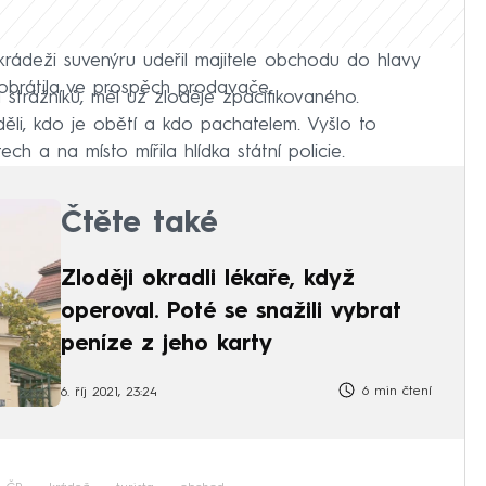
rádeži suvenýru udeřil majitele obchodu do hlavy
 obrátila ve prospěch prodavače.
a strážníků, měl už zloděje zpacifikovaného.
děli, kdo je obětí a kdo pachatelem. Vyšlo to
ch a na místo mířila hlídka státní policie.
Čtěte také
Zloději okradli lékaře, když
operoval. Poté se snažili vybrat
peníze z jeho karty
6 min čtení
6. říj 2021, 23:24