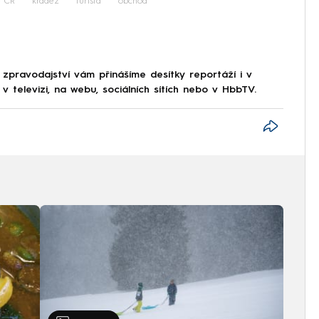
e ČR
krádež
turista
obchod
 zpravodajství vám přinášíme desítky reportáží i v
 televizi, na webu, sociálních sítích nebo v HbbTV.