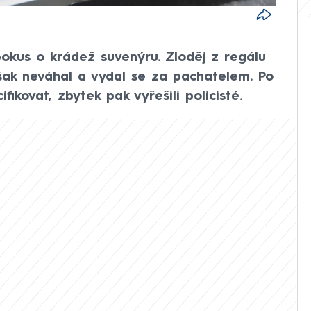
 pokus o krádež suvenýru. Zloděj z regálu
šak neváhal a vydal se za pachatelem. Po
ikovat, zbytek pak vyřešili policisté.