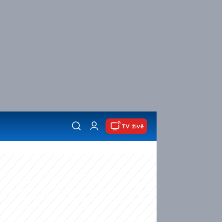
TV živě