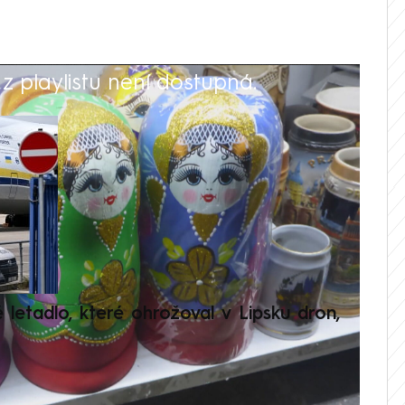
 playlistu není dostupná.
V
é letadlo, které ohrožoval v Lipsku dron,
Přilá
polit