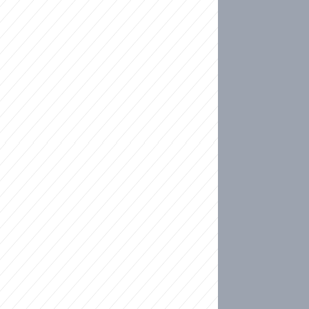
ideo
kat migranty do Česka? Sami by odešli, tvrdí exp
ické sebevraždě