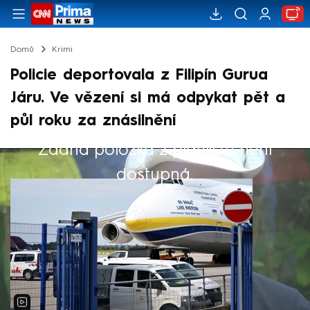
Domů
Krimi
Policie deportovala z Filipín Gurua
Járu. Ve vězení si má odpykat pět a
půl roku za znásilnění
Žádná položka z playlistu není
Výběr redakce
dostupná.