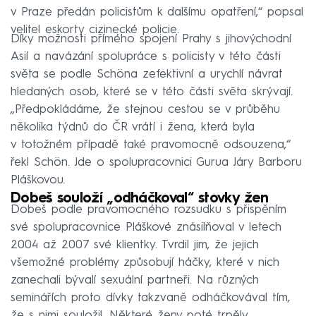
v Praze předán policistům k dalšímu opatření,“ popsal
velitel eskorty cizinecké policie.
Díky možnosti přímého spojení Prahy s jihovýchodní
Asií a navázání spolupráce s policisty v této části
světa se podle Schöna zefektivní a urychlí návrat
hledaných osob, které se v této části světa skrývají.
„Předpokládáme, že stejnou cestou se v průběhu
několika týdnů do ČR vrátí i žena, která byla
v totožném případě také pravomocně odsouzena,“
řekl Schön. Jde o spolupracovnici Gurua Járy Barboru
Pláškovou.
Dobeš souloží „odháčkoval“ stovky žen
Dobeš podle pravomocného rozsudku s přispěním
své spolupracovnice Pláškové znásilňoval v letech
2004 až 2007 své klientky. Tvrdil jim, že jejich
všemožné problémy způsobují háčky, které v nich
zanechali bývalí sexuální partneři. Na různých
seminářích proto dívky takzvaně odháčkovával tím,
že s nimi souložil. Některé ženy poté trpěly