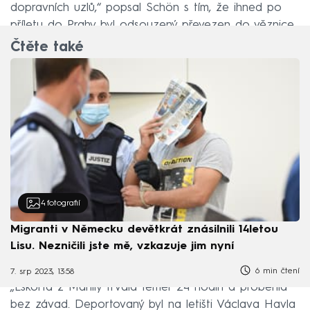
dopravních uzlů,“ popsal Schön s tím, že ihned po
příletu do Prahy byl odsouzený převezen do věznice.
Čtěte také
4
fotografií
Migranti v Německu devětkrát znásilnili 14letou
Lisu. Nezničili jste mě, vzkazuje jim nyní
6 min čtení
7. srp 2023, 13:58
„Eskorta z Manily trvala téměř 24 hodin a proběhla
bez závad. Deportovaný byl na letišti Václava Havla