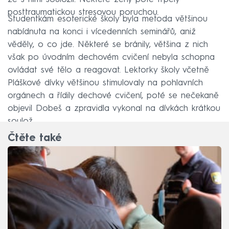
posttraumatickou stresovou poruchou.
Studentkám esoterické školy byla metoda většinou
nabídnuta na konci i vícedenních seminářů, aniž
věděly, o co jde. Některé se bránily, většina z nich
však po úvodním dechovém cvičení nebyla schopna
ovládat své tělo a reagovat. Lektorky školy včetně
Pláškové dívky většinou stimulovaly na pohlavních
orgánech a řídily dechové cvičení, poté se nečekaně
objevil Dobeš a zpravidla vykonal na dívkách krátkou
soulož.
Čtěte také