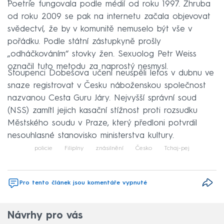
Poetrie fungovala podle médií od roku 1997. Zhruba
od roku 2009 se pak na internetu začala objevovat
svědectví, že by v komunitě nemuselo být vše v
pořádku. Podle státní zástupkyně prošly
„odháčkováním“ stovky žen. Sexuolog Petr Weiss
označil tuto metodu za naprostý nesmysl.
Stoupenci Dobešova učení neuspěli letos v dubnu ve
snaze registrovat v Česku náboženskou společnost
nazvanou Cesta Guru Járy. Nejvyšší správní soud
(NSS) zamítl jejich kasační stížnost proti rozsudku
Městského soudu v Praze, který předloni potvrdil
nesouhlasné stanovisko ministerstva kultury.
policie
Filipíny
znásilnění
Česko
Tchaj-pej
Pro tento článek jsou komentáře vypnuté
Návrhy pro vás