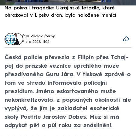
Na pokraji tragédie: Ukrajinské letadlo, které
P
ohrožoval v Lipsku dron, bylo naložené municí
e
ČTK
,
Václav Černý
9. srp 2023, 11:02
Česká policie převezla z Filipín přes Tchaj-
pej do pražské věznice uprchlého muže
přezdívaného Guru Jára. V tiskové zprávě o
tom ve středu informovalo policejní
prezidium. Jméno eskortovaného muže
nekonkretizovalo, z popsaných okolností ale
vyplývá, že jím je zakladatel esoterické
školy Poetrie Jaroslav Dobeš. Muž si má
odpykat pět a půl roku za znásilnění.