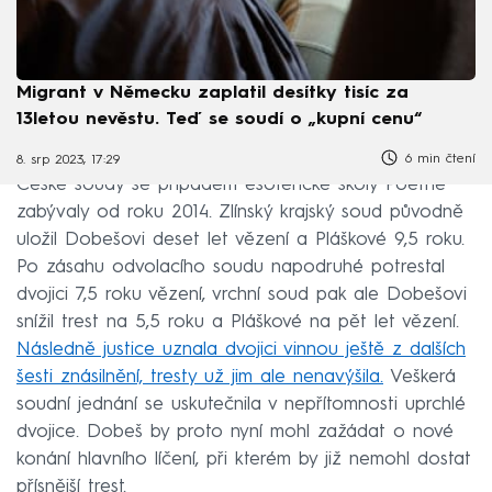
Migrant v Německu zaplatil desítky tisíc za
13letou nevěstu. Teď se soudí o „kupní cenu“
6 min čtení
8. srp 2023, 17:29
České soudy se případem esoterické školy Poetrie
zabývaly od roku 2014. Zlínský krajský soud původně
uložil Dobešovi deset let vězení a Pláškové 9,5 roku.
Po zásahu odvolacího soudu napodruhé potrestal
dvojici 7,5 roku vězení, vrchní soud pak ale Dobešovi
snížil trest na 5,5 roku a Pláškové na pět let vězení.
Následně justice uznala dvojici vinnou ještě z dalších
šesti znásilnění, tresty už jim ale nenavýšila.
Veškerá
soudní jednání se uskutečnila v nepřítomnosti uprchlé
dvojice. Dobeš by proto nyní mohl zažádat o nové
konání hlavního líčení, při kterém by již nemohl dostat
přísnější trest.