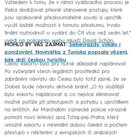
Vzhledem k tomu, že v rámci vydávacího procesu je
třeba dodržovat přesně stanovené postupy, které
jsou opakovaně přezkoumatelné soudy a uprchlík
využil každé možnosti k tomuto přezkumu, trvalo
finální rozhodnutí o vydání do ČR více než sedm let,“
uvedl na policejním webu mluvčí David Schön
.
MOHLO BY VÁS ZAJÍMAT:
Sebevraždy, výkaly i
ponižování. Novinářka z Tuniska popsala vězení,
kde drží českou turistku
Celou eskortu bylo prý nutné důkladně naplánovat.
Po vyčerpání všech legálních prostředků pro
zabránění návratu do Česka bylo totiž jasné, že se
Dobeš bude návratu aktivně bránit. „O to složitější
bylo eskortu naplánovat a co nejvíce eliminovat
možné potíže při přestupech a pohybu s uprchlíkem
na letištích. Air Marshalům cizinecké policie výrazně
pomohl nový letecký spoj Tchaj-pej–Praha, který
umožnil eskortu s minimální dobou čekání a počtem
přestupů v některém z evropských či arabských