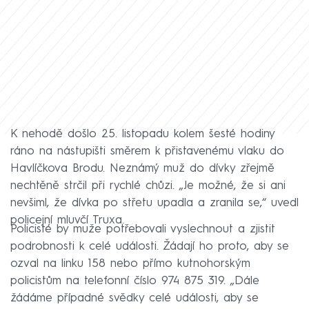
K nehodě došlo 25. listopadu kolem šesté hodiny
ráno na nástupišti směrem k přistavenému vlaku do
Havlíčkova Brodu. Neznámý muž do dívky zřejmě
nechtěně strčil při rychlé chůzi. „Je možné, že si ani
nevšiml, že dívka po střetu upadla a zranila se,“ uvedl
policejní mluvčí Truxa.
Policisté by muže potřebovali vyslechnout a zjistit
podrobnosti k celé události. Žádají ho proto, aby se
ozval na linku 158 nebo přímo kutnohorským
policistům na telefonní číslo 974 875 319. „Dále
žádáme případné svědky celé události, aby se