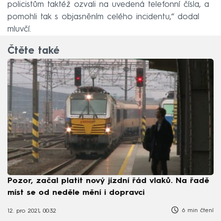
policistům taktéž ozvali na uvedená telefonní čísla, a
pomohli tak s objasněním celého incidentu,“ dodal
mluvčí.
Čtěte také
Pozor, začal platit nový jízdní řád vlaků. Na řadě
míst se od neděle mění i dopravci
6 min čtení
12. pro 2021, 00:32