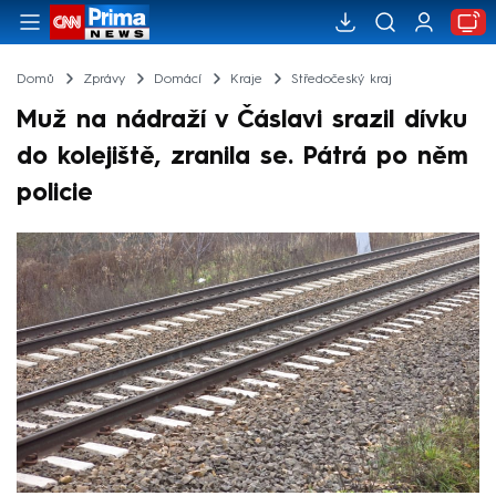
Domů
Zprávy
Domácí
Kraje
Středočeský kraj
Muž na nádraží v Čáslavi srazil dívku
do kolejiště, zranila se. Pátrá po něm
policie