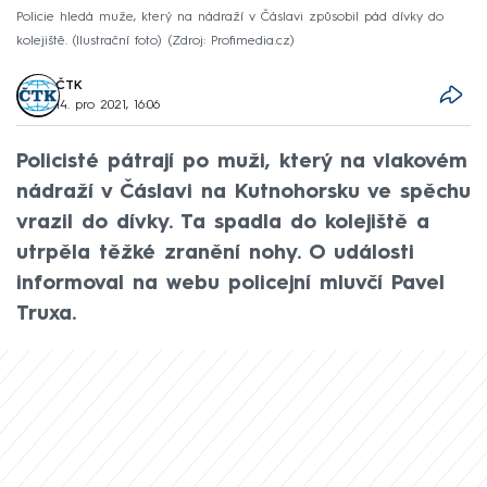
Policie hledá muže, který na nádraží v Čáslavi způsobil pád dívky do
kolejiště. (Ilustrační foto)
Zdroj: Profimedia.cz
ČTK
14. pro 2021, 16:06
Policisté pátrají po muži, který na vlakovém
nádraží v Čáslavi na Kutnohorsku ve spěchu
vrazil do dívky. Ta spadla do kolejiště a
utrpěla těžké zranění nohy. O události
informoval na webu policejní mluvčí Pavel
Truxa.