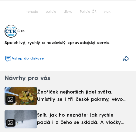
nehoda
policie
dívka
Policie ČR
vlak
ČTK
Spolehlivý, rychlý a nezávislý zpravodajský servis.
Vstup do diskuze
Návrhy pro vás
Žebříček nejhorších jídel světa.
Umístily se i tři české pokrmy, vévodí
skandinávská kuchyně
Sníh, jak ho neznáte: Jak rychle
padá i z čeho se skládá. A vločky
nejsou bílé