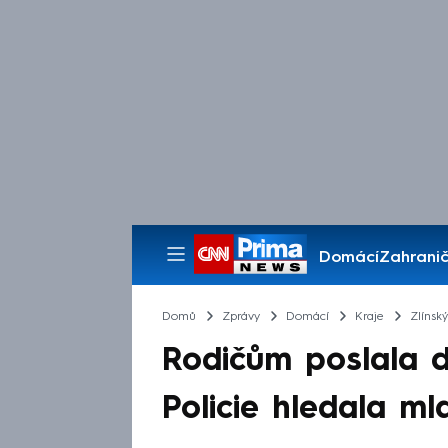
Domácí
Zahranič
Pořady
Domů
Zprávy
Domácí
Kraje
Zlínský
Rodičům poslala d
Policie hledala m