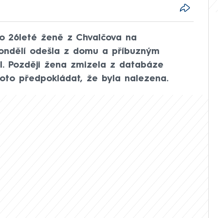
 po 26leté ženě z Chvalčova na
pondělí odešla z domu a příbuzným
sil. Později žena zmizela z databáze
oto předpokládat, že byla nalezena.