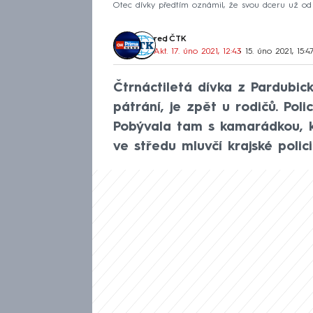
Otec dívky předtím oznámil, že svou dceru už od
red
,
ČTK
Akt. 17. úno 2021, 12:43
• 15. úno 2021, 15:4
Čtrnáctiletá dívka z Pardubick
pátrání, je zpět u rodičů. Polic
Pobývala tam s kamarádkou, k
ve středu mluvčí krajské polic