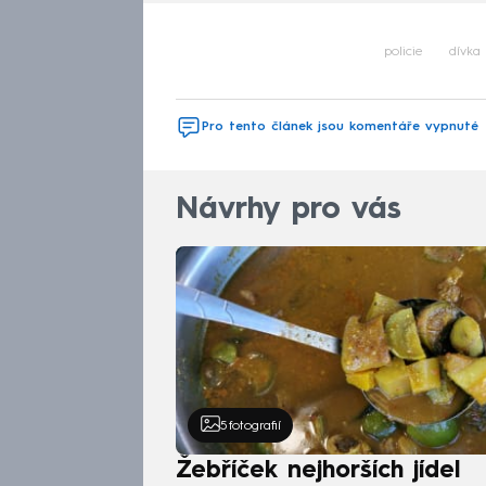
policie
dívka
Pro tento článek jsou komentáře vypnuté
Návrhy pro vás
5
fotografií
Žebříček nejhorších jídel