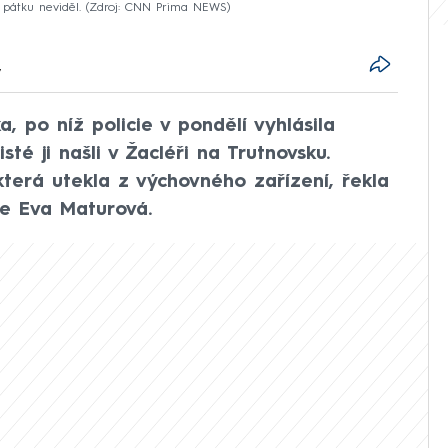
 pátku neviděl.
Zdroj: CNN Prima NEWS
7
a, po níž policie v pondělí vyhlásila
isté ji našli v Žacléři na Trutnovsku.
terá utekla z výchovného zařízení, řekla
ie Eva Maturová.