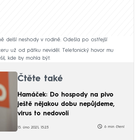
 delší neshody v rodině. Odešla po ostřejší
ceru už od pátku neviděl. Telefonický hovor mu
il, kde by mohla být.
Čtěte také
Hamáček: Do hospody na pivo
ještě nějakou dobu nepůjdeme,
virus to nedovolí
6 min čtení
15. úno 2021, 15:23