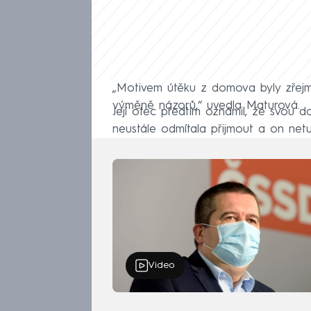
„Motivem útěku z domova byly zřejmě
výměně názorů,“ uvedla Maturová.
Její otec předtím oznámil, že svou d
neustále odmítala přijmout a on netuš
Video