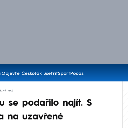
í
Objevte Česko
Jak ušetřit
Sport
Počasí
ický kraj
u se podařilo najít. S
a na uzavřené