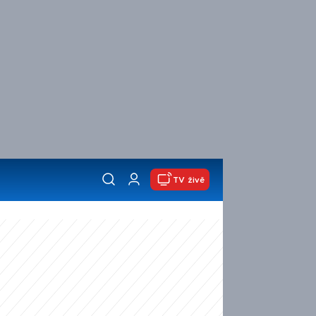
TV živě