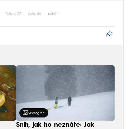
Policie ČR
policisté
pátrání
31
fotografií
Sníh, jak ho neznáte: Jak