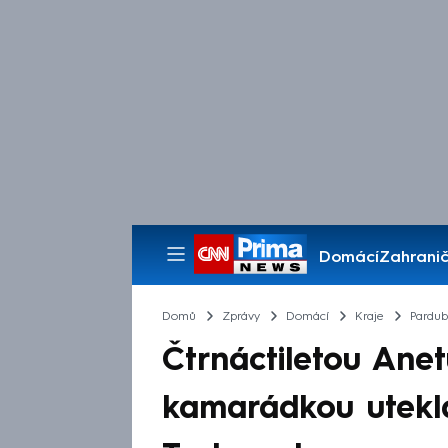
Domácí
Zahranič
Pořady
Domů
Zprávy
Domácí
Kraje
Pardub
Čtrnáctiletou Anet
kamarádkou utekl