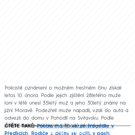
Policisté oznámení o možném trestném činu získali
letos 10. února. Podle jejich zjištění 28letého muže
loni v létě unesl 35letý muž a jeho 30letý známý na
jižní Moravě. Podezřelí muže napadli, vzali do auta a
odvezli do domu v Pohodlí na Svitavsku. Podle
policie bylo podobných případů zřejmě více.
ČTĚTE TAKÉ:
Policie má tři verze tragédie v
Failed to fetch
Předlicích. Rodiče s dětmi se ocitli v pasti.