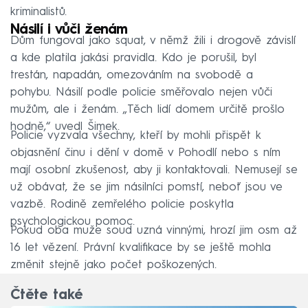
kriminalistů.
Násilí i vůči ženám
Dům fungoval jako squat, v němž žili i drogově závislí
a kde platila jakási pravidla. Kdo je porušil, byl
trestán, napadán, omezováním na svobodě a
pohybu. Násilí podle policie směřovalo nejen vůči
mužům, ale i ženám. „Těch lidí domem určitě prošlo
hodně,“ uvedl Šimek.
Policie vyzvala všechny, kteří by mohli přispět k
objasnění činu i dění v domě v Pohodlí nebo s ním
mají osobní zkušenost, aby ji kontaktovali. Nemusejí se
už obávat, že se jim násilníci pomstí, neboť jsou ve
vazbě. Rodině zemřelého policie poskytla
psychologickou pomoc.
Pokud oba muže soud uzná vinnými, hrozí jim osm až
16 let vězení. Právní kvalifikace by se ještě mohla
změnit stejně jako počet poškozených.
Čtěte také