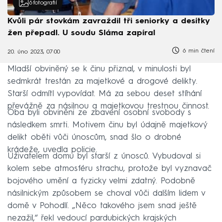
6
fotografií
Kvůli pár stovkám zavraždil tři seniorky a desítky
žen přepadl. U soudu Sláma zapíral
6 min čtení
20. úno 2023, 07:00
Mladší obviněný se k činu přiznal, v minulosti byl
sedmkrát trestán za majetkové a drogové delikty.
Starší odmítl vypovídat. Má za sebou deset stíhání
převážně za násilnou a majetkovou trestnou činnost.
Oba byli obviněni ze zbavení osobní svobody s
následkem smrti. Motivem činu byl údajně majetkový
delikt oběti vůči únoscům, snad šlo o drobné
krádeže, uvedla policie.
Uživatelem domu byl starší z únosců. Vybudoval si
kolem sebe atmosféru strachu, protože byl vyznavač
bojového umění a fyzicky velmi zdatný. Podobně
násilnickým způsobem se choval vůči dalším lidem v
domě v Pohodlí. „Něco takového jsem snad ještě
nezažil,“ řekl vedoucí pardubických krajských