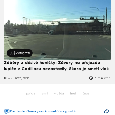
4
fotografií
Záběry z děsivé honičky: Závory na přejezdu
lupiče v Cadillacu nezastavily. Skoro je smetl vlak
6 min čtení
19. úno 2023, 19:38
policie
smrt
vražda
trest
únos
Pro tento článek jsou komentáře vypnuté