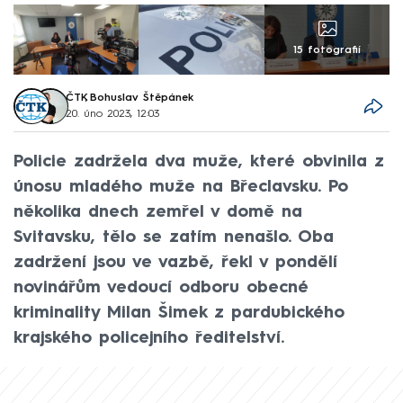
15 fotografií
ČTK
,
Bohuslav Štěpánek
20. úno 2023, 12:03
Policie zadržela dva muže, které obvinila z
únosu mladého muže na Břeclavsku. Po
několika dnech zemřel v domě na
Svitavsku, tělo se zatím nenašlo. Oba
zadržení jsou ve vazbě, řekl v pondělí
novinářům vedoucí odboru obecné
kriminality Milan Šimek z pardubického
krajského policejního ředitelství.