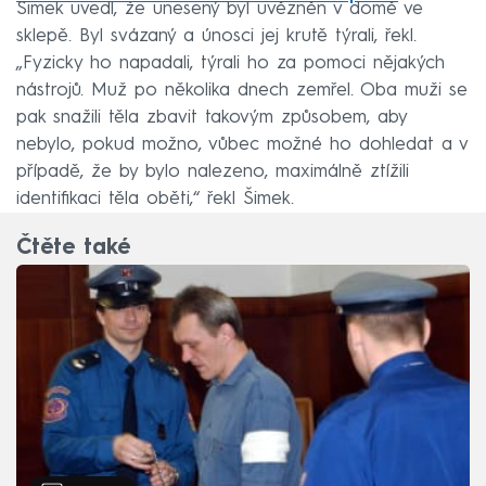
Šimek uvedl, že unesený byl uvězněn v domě ve
sklepě. Byl svázaný a únosci jej krutě týrali, řekl.
„Fyzicky ho napadali, týrali ho za pomoci nějakých
nástrojů. Muž po několika dnech zemřel. Oba muži se
pak snažili těla zbavit takovým způsobem, aby
nebylo, pokud možno, vůbec možné ho dohledat a v
případě, že by bylo nalezeno, maximálně ztížili
identifikaci těla oběti,“ řekl Šimek.
Čtěte také