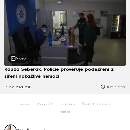
Video
Kauza Šeberák: Policie prověřuje podezření z
šíření nakažlivé nemoci
6 min čtení
13. bře 2021, 20:01
policie
Policie ČR
Facebook
České Budějovice
rouška