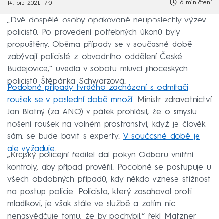
6 min čtení
14. bře 2021, 17:01
„Dvě dospělé osoby opakovaně neuposlechly výzev
policistů. Po provedení potřebných úkonů byly
propuštěny. Oběma případy se v současné době
zabývají policisté z obvodního oddělení České
Budějovice,“ uvedla v sobotu mluvčí jihočeských
policistů Štěpánka Schwarzová.
Podobné případy tvrdého zacházení s odmítači
roušek se v poslední době množí
. Ministr zdravotnictví
Jan Blatný (za ANO) v pátek prohlásil, že o smyslu
nošení roušek na volném prostranství, když je člověk
sám, se bude bavit s experty.
V současné době je
ale vyžaduje.
„Krajský policejní ředitel dal pokyn Odboru vnitřní
kontroly, aby případ prověřil. Podobně se postupuje u
všech obdobných případů, kdy někdo vznese stížnost
na postup policie. Policista, který zasahoval proti
mladíkovi, je však stále ve službě a zatím nic
nenasvědčuje tomu, že by pochybil,“ řekl Matzner