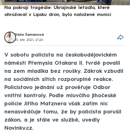
Na pokraji tragédie: Ukrajinské letadlo, které
P
ohrožoval v Lipsku dron, bylo naložené municí
e
Dáša Šamanová
15. bře 2021, 21:26
V sobotu policista na českobudějovickém
náměstí Přemysla Otakara II. tvrdě povalil
na zem mladíka bez roušky. Zákrok vzbudil
na sociálních sítích rozporuplné reakce.
Policistovo jednání už prověřuje Odbor
vnitřní kontroly. Podle mluvčího jihočeské
policie Jiřího Matznera však zatím nic
nenasvědčuje tomu, že by policista porušil
zákon, a je stále ve službě, uvedly
Novinky.cz.