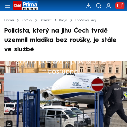
Domů
Zprávy
Domácí
Kraje
Jihočeský kraj
Policista, který na jihu Čech tvrdě
uzemnil mladíka bez roušky, je stále
ve službě
Žádná položka z playlistu není
Výběr redakce
dostupná.