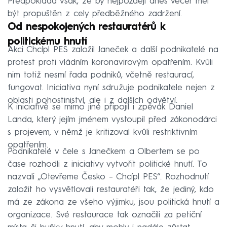
Předpokládá však, že by nejpozději dnes večer měl
být propuštěn z cely předběžného zadržení.
Od nespokojených restauratérů k
politickému hnutí
Akci Chcípl PES založil Janeček a další podnikatelé na
protest proti vládním koronavirovým opatřením. Kvůli
nim totiž nesmí řada podniků, včetně restaurací,
fungovat. Iniciativa nyní sdružuje podnikatele nejen z
oblasti pohostiniství, ale i z dalších odvětví.
K iniciativě se mimo jiné připojil i zpěvák Daniel
Landa, který jejím jménem vystoupil před zákonodárci
s projevem, v němž je kritizoval kvůli restriktivním
opatřením.
Podnikatelé v čele s Janečkem a Olbertem se po
čase rozhodli z iniciativy vytvořit politické hnutí. To
nazvali „Otevřeme Česko – Chcípl PES“. Rozhodnutí
založit ho vysvětlovali restauratéři tak, že jediný, kdo
má ze zákona ze všeho výjimku, jsou politická hnutí a
organizace. Své restaurace tak označili za petiční