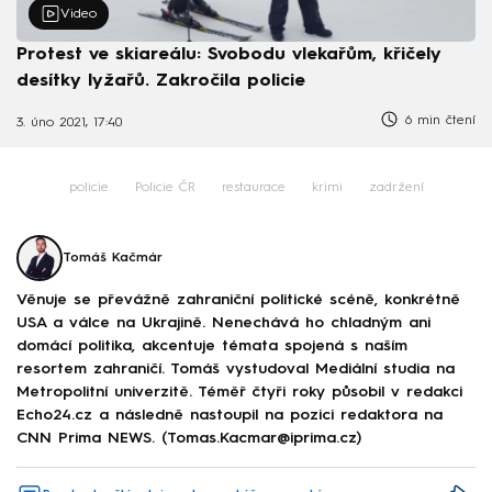
Video
Protest ve skiareálu: Svobodu vlekařům, křičely
desítky lyžařů. Zakročila policie
6 min čtení
3. úno 2021, 17:40
policie
Policie ČR
restaurace
krimi
zadržení
Tomáš Kačmár
Věnuje se převážně zahraniční politické scéně, konkrétně
USA a válce na Ukrajině. Nenechává ho chladným ani
domácí politika, akcentuje témata spojená s naším
resortem zahraničí. Tomáš vystudoval Mediální studia na
Metropolitní univerzitě. Téměř čtyři roky působil v redakci
Echo24.cz a následně nastoupil na pozici redaktora na
CNN Prima NEWS. (Tomas.Kacmar@iprima.cz)