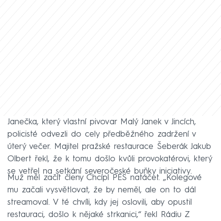
Janečka, který vlastní pivovar Malý Janek v Jincích,
policisté odvezli do cely předběžného zadržení v
úterý večer. Majitel pražské restaurace Šeberák Jakub
Olbert řekl, že k tomu došlo kvůli provokatérovi, který
se vetřel na setkání severočeské buňky iniciativy.
Muž měl začít členy Chcípl PES natáčet. „Kolegové
mu začali vysvětlovat, že by neměl, ale on to dál
streamoval. V té chvíli, kdy jej oslovili, aby opustil
restauraci, došlo k nějaké strkanici,“ řekl Rádiu Z