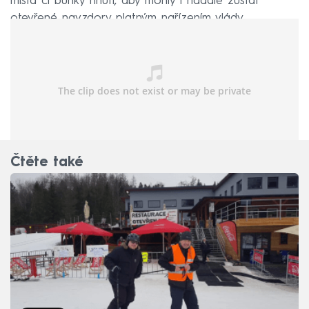
místa či buňky hnutí, aby mohly i nadále zůstat
otevřené navzdory platným nařízením vlády.
Čtěte také