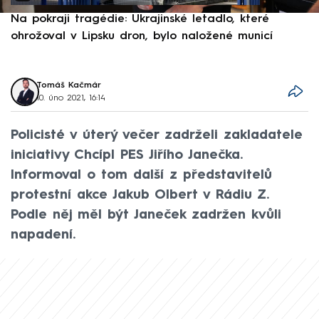
Na pokraji tragédie: Ukrajinské letadlo, které
P
ohrožoval v Lipsku dron, bylo naložené municí
e
Tomáš Kačmár
10. úno 2021, 16:14
Policisté v úterý večer zadrželi zakladatele
iniciativy Chcípl PES Jiřího Janečka.
Informoval o tom další z představitelů
protestní akce Jakub Olbert v Rádiu Z.
Podle něj měl být Janeček zadržen kvůli
napadení.