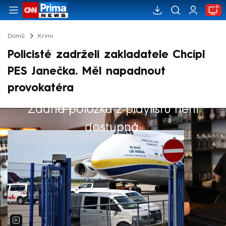
Domů
Krimi
Policisté zadrželi zakladatele Chcípl
PES Janečka. Měl napadnout
provokatéra
Žádná položka z playlistu není
Výběr redakce
dostupná.