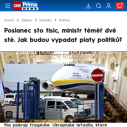
Domů
Zprávy
Domácí
Politika
Poslanec sto tisíc, ministr téměř dvě
stě. Jak budou vypadat platy politiků?
Žádná položka z playlistu není
Výběr redakce
dostupná.
Na pokraji tragédie: Ukrajinské letadlo, které
P