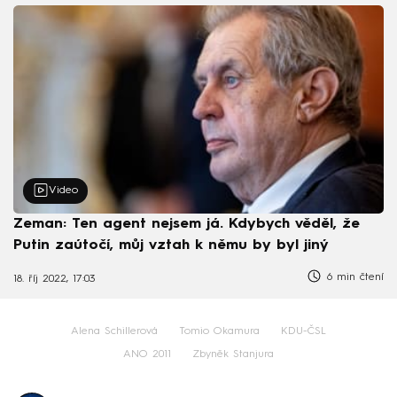
Video
Zeman: Ten agent nejsem já. Kdybych věděl, že
Putin zaútočí, můj vztah k němu by byl jiný
6 min čtení
18. říj 2022, 17:03
Alena Schillerová
Tomio Okamura
KDU-ČSL
ANO 2011
Zbyněk Stanjura