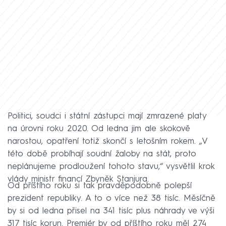
Politici, soudci i státní zástupci mají zmrazené platy
na úrovni roku 2020. Od ledna jim ale skokově
narostou, opatření totiž skončí s letošním rokem. „V
této době probíhají soudní žaloby na stát, proto
neplánujeme prodloužení tohoto stavu,“ vysvětlil krok
vlády ministr financí Zbyněk Stanjura.
Od příštího roku si tak pravděpodobně polepší
prezident republiky. A to o více než 38 tisíc. Měsíčně
by si od ledna přisel na 341 tisíc plus náhrady ve výši
317 tisíc korun. Premiér by od příštího roku měl 274