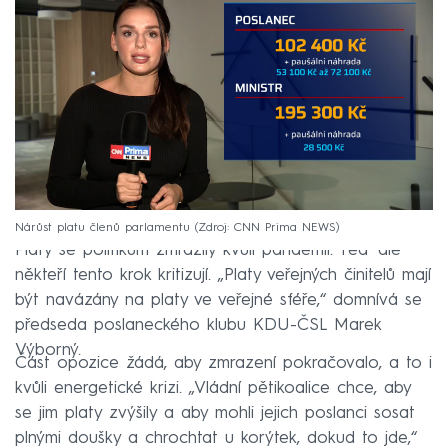
Nárůst platu členů parlamentu
Zdroj: CNN Prima NEWS
Platy se politikům zmrazily kvůli pandemii. Teď ale
někteří tento krok kritizují. „Platy veřejných činitelů mají
být navázány na platy ve veřejné sféře,“ domnívá se
předseda poslaneckého klubu KDU-ČSL Marek
Výborný.
Část opozice žádá, aby zmrazení pokračovalo, a to i
kvůli energetické krizi. „Vládní pětikoalice chce, aby
se jim platy zvýšily a aby mohli jejich poslanci sosat
plnými doušky a chrochtat u korýtek, dokud to jde,“