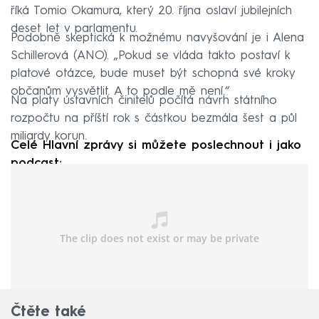
říká Tomio Okamura, který 20. října oslaví jubilejních
deset let v parlamentu.
Podobně skeptická k možnému navyšování je i Alena
Schillerová (ANO). „Pokud se vláda takto postaví k
platové otázce, bude muset být schopná své kroky
občanům vysvětlit. A to podle mě není.“
Na platy ústavních činitelů počítá návrh státního
rozpočtu na příští rok s částkou bezmála šest a půl
miliardy korun.
Celé Hlavní zprávy si můžete poslechnout i jako
podcast:
Čtěte také