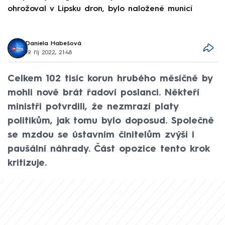
ohrožoval v Lipsku dron, bylo naložené municí
e
Daniela Habešová
19. říj 2022, 21:48
Celkem 102 tisíc korun hrubého měsíčně by
mohli nově brát řadoví poslanci. Někteří
ministři potvrdili, že nezmrazí platy
politikům, jak tomu bylo doposud. Společně
se mzdou se ústavním činitelům zvýší i
paušální náhrady. Část opozice tento krok
kritizuje.