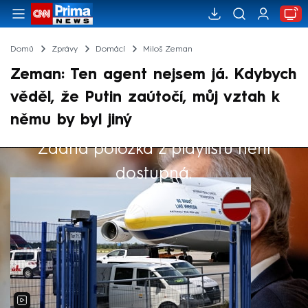
Domů
Zprávy
Domácí
Miloš Zeman
Zeman: Ten agent nejsem já. Kdybych
věděl, že Putin zaútočí, můj vztah k
němu by byl jiný
Žádná položka z playlistu není
Výběr redakce
dostupná.