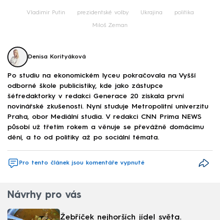
Vladimir Putin
prezidentské volby
Ukrajina
politika
Miloš Zeman
Denisa Korityáková
Po studiu na ekonomickém lyceu pokračovala na Vyšší
odborné škole publicistiky, kde jako zástupce
šéfredaktorky v redakci Generace 20 získala první
novinářské zkušenosti. Nyní studuje Metropolitní univerzitu
Praha, obor Mediální studia. V redakci CNN Prima NEWS
působí už třetím rokem a věnuje se převážně domácímu
dění, a to od politiky až po sociální témata.
Pro tento článek jsou komentáře vypnuté
Návrhy pro vás
Žebříček nejhorších jídel světa.