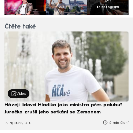
17 fotografií
Čtěte také
Video
Házejí lidovci Hladíka jako ministra přes palubu?
Jurečka zrušil jeho setkání se Zemanem
6 min čtení
18. říj 2022, 14:10