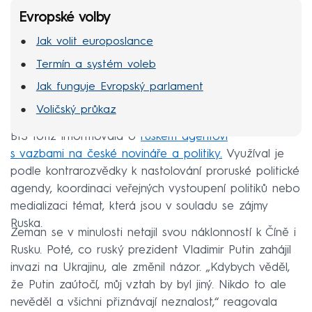
Evropské volby
Jak volit europoslance
Termín a systém voleb
Jak funguje Evropský parlament
Voličský průkaz
BIS totiž informovala o
ruském agentovi
s vazbami na české novináře a politiky.
Využíval je
podle kontrarozvědky k nastolování proruské politické
agendy, koordinaci veřejných vystoupení politiků nebo
medializaci témat, která jsou v souladu se zájmy
Ruska.
Zeman se v minulosti netajil svou náklonností k Číně i
Rusku. Poté, co ruský prezident Vladimir Putin zahájil
invazi na Ukrajinu, ale změnil názor. „Kdybych věděl,
že Putin zaútočí, můj vztah by byl jiný. Nikdo to ale
nevěděl a všichni přiznávají neznalost,“ reagovala