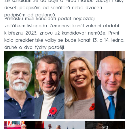
že kandidáti se do boje o Hrad mohou zapojit i díky
deseti podpisům od senátorů nebo dvaceti
podpisům od poslanců.
Přihlášku musí kandidáti podat nejpozději
začátkem listopadu. Zemanovi končí volební období
k březnu 2023, znovu už kandidovat nemůže. První
kolo prezidentské volby se bude konat 13. a 14. ledna,
druhé o dva týdny později.