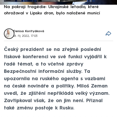
Na pokraji tragédie: Ukrajinské letadlo, které
P
ohrožoval v Lipsku dron, bylo naložené municí
e
Denisa Korityáková
18. říj 2022, 17:03
Český prezident se na zřejmě poslední
tiskové konferenci ve své funkci vyjádřil k
řadě témat, a to včetně zprávy
Bezpečnostní informační služby. Ta
upozornila na ruského agenta s vazbami
na české novináře a politiky. Miloš Zeman
uvedl, že zjištění nepřikládá velký význam.
Zavtipkoval však, že on jím není. Přiznal
také změnu postoje k Rusku.