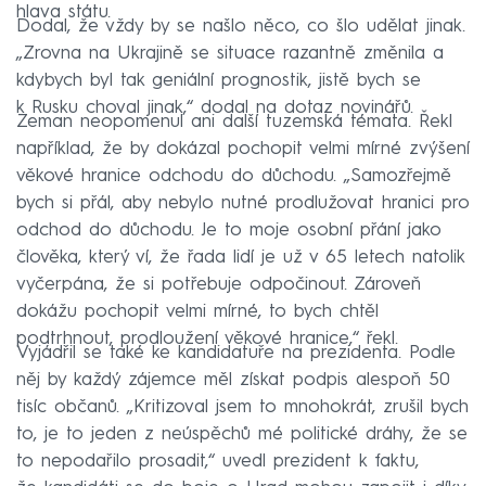
hlava státu.
Dodal, že vždy by se našlo něco, co šlo udělat jinak.
„Zrovna na Ukrajině se situace razantně změnila a
kdybych byl tak geniální prognostik, jistě bych se
k Rusku choval jinak,“ dodal na dotaz novinářů.
Zeman neopomenul ani další tuzemská témata. Řekl
například, že by dokázal pochopit velmi mírné zvýšení
věkové hranice odchodu do důchodu. „Samozřejmě
bych si přál, aby nebylo nutné prodlužovat hranici pro
odchod do důchodu. Je to moje osobní přání jako
člověka, který ví, že řada lidí je už v 65 letech natolik
vyčerpána, že si potřebuje odpočinout. Zároveň
dokážu pochopit velmi mírné, to bych chtěl
podtrhnout, prodloužení věkové hranice,“ řekl.
Vyjádřil se také ke kandidatuře na prezidenta. Podle
něj by každý zájemce měl získat podpis alespoň 50
tisíc občanů. „Kritizoval jsem to mnohokrát, zrušil bych
to, je to jeden z neúspěchů mé politické dráhy, že se
to nepodařilo prosadit,“ uvedl prezident k faktu,