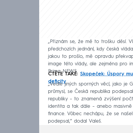
„Přiznám se, že mě to trošku děsí. V
předchozích jednání, kdy česká vláda
jakou to prošlo, mě opravdu překvapu
image této vlády, ale zejména pro im
Prima NEWS.
ČTĚTE TAKÉ:
Skopeček: Úspory musí
deficity
„Vedle jiných sporných věcí, jako je 
průmysl, se Česká republika podeps
republiky – to znamená zvýšení počtu l
identita a tak dále – anebo masivn
finance. Vůbec nechápu, že se našel
podepsal,“ dodal Valeš.