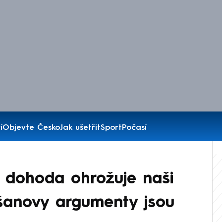
í
Objevte Česko
Jak ušetřit
Sport
Počasí
ní dohoda ohrožuje naši
šanovy argumenty jsou