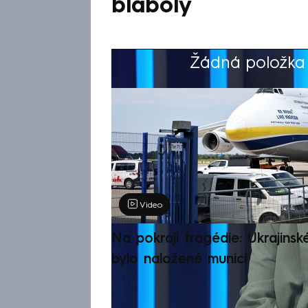
bláboly
Žádná položka z
Výběr redakce
Video
Na pokraji tragédie: Ukrajinsk
bylo naložené municí