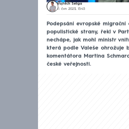
Vojtěch Šeliga
11. čvn 2023, 15:45
Podepsání evropské migrační 
populistické strany, řekl v Par
nechápe, jak mohl ministr vn
která podle Valeše ohrožuje 
komentátora Martina Schmarcz
české veřejnosti.