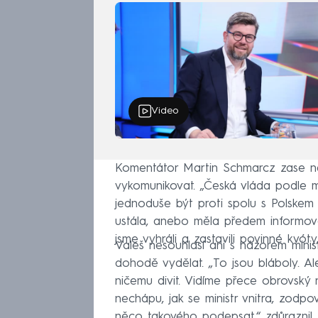
Video
Komentátor Martin Schmarcz zase n
vykomunikovat. „Česká vláda podle 
jednoduše být proti spolu s Polsk
ustála, anebo měla předem informova
jsme vyhráli a zastavili povinné kvót
Valeš nesouhlasí ani s názorem min
dohodě vydělat. „To jsou bláboly. A
ničemu divit. Vidíme přece obrovský 
nechápu, jak se ministr vnitra, zod
něco takového podepsat,“ zdůraznil.