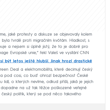
íme, jaké protesty a diskuze se objevovaly kolem
 byla tvrdě proti migračním kvótám. Hladkost, s
je a nejsem si úplně jistý, že to je dobré pro
age Evropské unie,“ řekl Valeš ve vysílání CNN
 být letos ještě hlubší. Jinak hrozí drastické
Green Deal a elektromobilita, které decimují český
ala pod cosi, co buď ohrozí bezpečnost České
idí, o kterých nevíme, odkud přišli, jaká je jejich
ě dopadne na už tak těžce poškozené veřejné
 český politik, který se pod něco takového