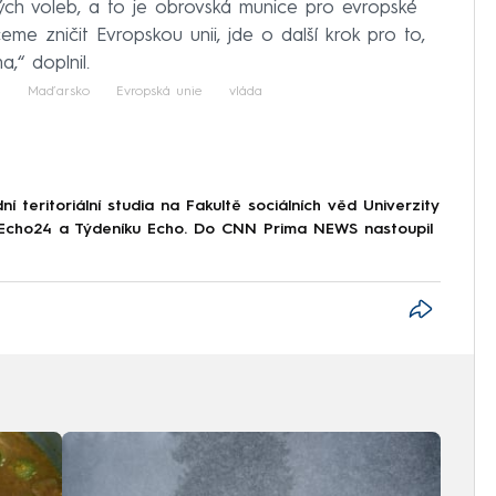
ch voleb, a to je obrovská munice pro evropské
ceme zničit Evropskou unii, jde o další krok pro to,
a,“ doplnil.
n
Maďarsko
Evropská unie
vláda
 teritoriální studia na Fakultě sociálních věd Univerzity
i Echo24 a Týdeníku Echo. Do CNN Prima NEWS nastoupil