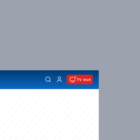
TV živě