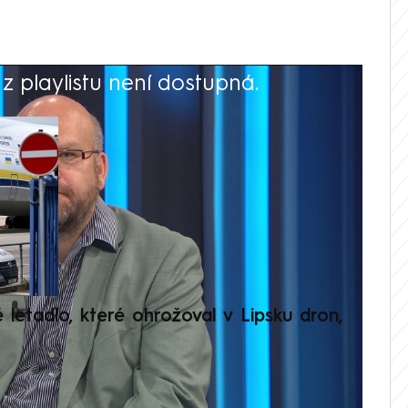
 playlistu není dostupná.
V
é letadlo, které ohrožoval v Lipsku dron,
Přilá
polit