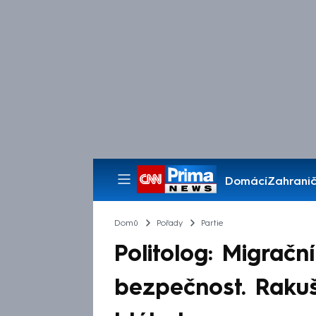
Domácí
Zahranič
Pořady
Domů
Pořady
Partie
Politolog: Migrač
bezpečnost. Raku