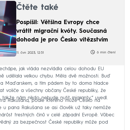
Čtěte také
Pospíšil: Většina Evropy chce
vrátit migrační kvóty. Současná
dohoda je pro Česko vítězstvím
6 min čtení
11. čvn 2023, 12:51
echápe, jak vláda nezvládla celou dohodu EU
mě udělala velkou chybu. Měla dvě možnosti. Buď
em a Maďarskem, a tím pádem by to doma hladce
t voliče a všechny občany České republiky, že
y, takže nám nikdo nebude nutit migranty,“ uvedl.
istra Rakušana, podle kterého může Česko na
le u pana Rakušana se asi člověk už taky nemůže
nárůst trestných činů v celé západní Evropě. Vůbec
povědný za bezpečnost České republiky může pod