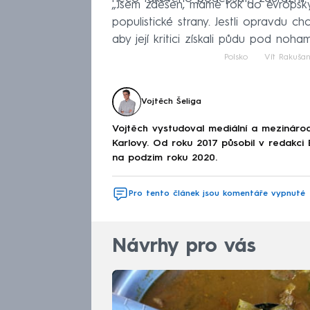
„Jsem zděšen, máme rok do evropský
populistické strany. Jestli opravdu ch
aby její kritici získali půdu pod noham
Polsko
Vít Rakuša
Vojtěch Šeliga
Vojtěch vystudoval mediální a mezinárodní
Karlovy. Od roku 2017 působil v redakc
na podzim roku 2020.
Pro tento článek jsou komentáře vypnuté
Návrhy pro vás