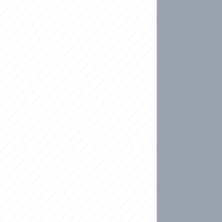
ideo
kat migranty do Česka? Sami by odešli, tvrdí exp
ické sebevraždě