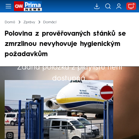
Domů
Zprávy
Domácí
Polovina z prověřovaných stánků se
zmrzlinou nevyhovuje hygienickým
požadavkům
Žádná položka z playlistu není
Výběr redakce
dostupná.