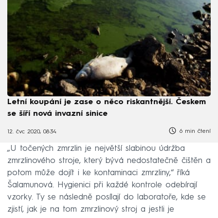
Letní koupání je zase o něco riskantnější. Českem
se šíří nová invazní sinice
6 min čtení
12. čvc 2020, 08:34
„U točených zmrzlin je největší slabinou údržba
zmrzlinového stroje, který bývá nedostatečně čištěn a
potom může dojít i ke kontaminaci zmrzliny,“ říká
Šalamunová. Hygienici při každé kontrole odebírají
vzorky. Ty se následně posílají do laboratoře, kde se
zjistí, jak je na tom zmrzlinový stroj a jestli je