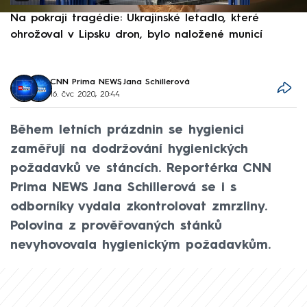
Na pokraji tragédie: Ukrajinské letadlo, které
P
ohrožoval v Lipsku dron, bylo naložené municí
e
CNN Prima NEWS
,
Jana Schillerová
16. čvc 2020, 20:44
Během letních prázdnin se hygienici
zaměřují na dodržování hygienických
požadavků ve stáncích. Reportérka CNN
Prima NEWS Jana Schillerová se i s
odborníky vydala zkontrolovat zmrzliny.
Polovina z prověřovaných stánků
nevyhovovala hygienickým požadavkům.