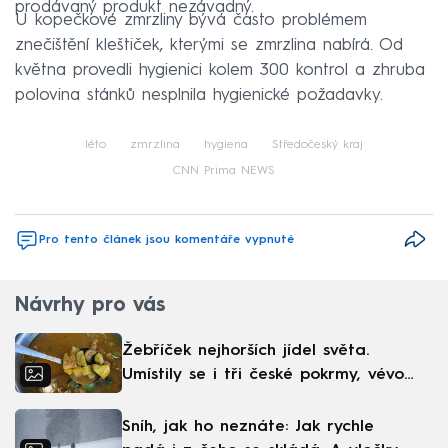
prodávaný produkt nezávadný.
U kopečkové zmrzliny bývá často problémem
znečištění kleštiček, kterými se zmrzlina nabírá. Od
května provedli hygienici kolem 300 kontrol a zhruba
polovina stánků nesplnila hygienické požadavky.
léto
zmrzlina
hygiena
Středočeský kraj
CNN Prima NEWS
Pro tento článek jsou komentáře vypnuté
Návrhy pro vás
Žebříček nejhorších jídel světa.
Umístily se i tři české pokrmy, vévodí
skandinávská kuchyně
Sníh, jak ho neznáte: Jak rychle