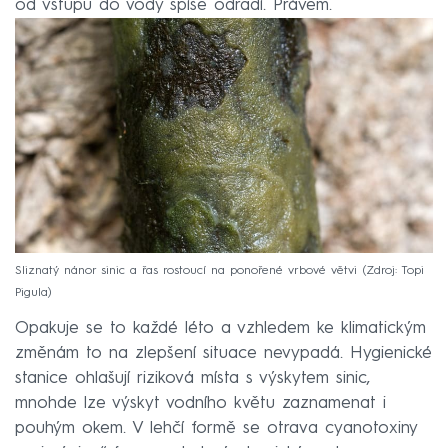
od vstupu do vody spíše odradí. Právem.
Sliznatý nánor sinic a řas rostoucí na ponořené vrbové větvi
Zdroj: Topi
Pigula
Opakuje se to každé léto a vzhledem ke klimatickým
změnám to na zlepšení situace nevypadá. Hygienické
stanice ohlašují riziková místa s výskytem sinic,
mnohde lze výskyt vodního květu zaznamenat i
pouhým okem. V lehčí formě se otrava cyanotoxiny