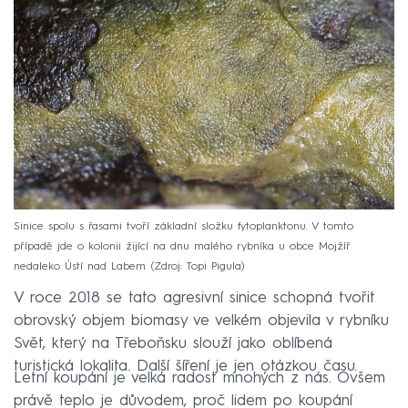
Sinice spolu s řasami tvoří základní složku fytoplanktonu. V tomto
případě jde o kolonii žijící na dnu malého rybníka u obce Mojžíř
nedaleko Ústí nad Labem
Zdroj: Topi Pigula
V roce 2018 se tato agresivní sinice schopná tvořit
obrovský objem biomasy ve velkém objevila v rybníku
Svět, který na Třeboňsku slouží jako oblíbená
turistická lokalita. Další šíření je jen otázkou času.
Letní koupání je velká radost mnohých z nás. Ovšem
právě teplo je důvodem, proč lidem po koupání