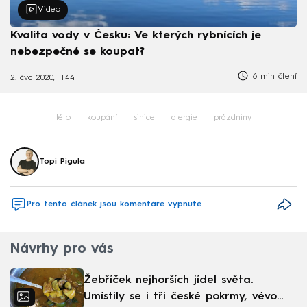
Video
Kvalita vody v Česku: Ve kterých rybnících je
nebezpečné se koupat?
6 min čtení
2. čvc 2020, 11:44
léto
koupání
sinice
alergie
prázdniny
Topi Pigula
Pro tento článek jsou komentáře vypnuté
Návrhy pro vás
Žebříček nejhorších jídel světa.
Umístily se i tři české pokrmy, vévodí