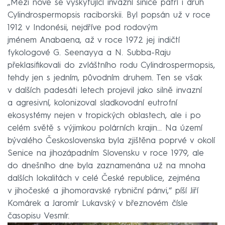
„Mezi nově se vyskytující invazní sinice patří i druh
Cylindrospermopsis raciborskii. Byl popsán už v roce
1912 v Indonésii, nejdříve pod rodovým
jménem Anabaena, až v roce 1972 jej indičtí
fykologové G. Seenayya a N. Subba-Raju
překlasifikovali do zvláštního rodu Cylindrospermopsis,
tehdy jen s jedním, původním druhem. Ten se však
v dalších padesáti letech projevil jako silně invazní
a agresivní, kolonizoval sladkovodní eutrofní
ekosystémy nejen v tropických oblastech, ale i po
celém světě s výjimkou polárních krajin... Na území
bývalého Československa byla zjištěna poprvé v okolí
Senice na jihozápadním Slovensku v roce 1979, ale
do dnešního dne byla zaznamenána už na mnoha
dalších lokalitách v celé České republice, zejména
v jihočeské a jihomoravské rybniční pánvi,“ píší Jiří
Komárek a Jaromír Lukavský v březnovém čísle
časopisu Vesmír.