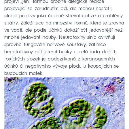
projeví „jen“ formou drobné alergické reakce
projevující se zarudnutím očí, ale mohou nastat i
silnější projevy jako úporné střevní potíže a problémy
s játry. Záleží sice na množství toxinů, které je zrovna
ve vodě, ale podle účinků dokáží být jedovatější než
mnohé jedovaté houby. Neurotoxiny sinic ovlivňují
správné fungování nervové soustavy, zatímco
hepatotoxiny ničí jaterní buňky a celá řada dalších
toxických složek je podezřívaná z karcinogenních
účinků či negativního vývoje plodu u koupajících se
budoucích matek.