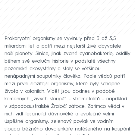
Prokaryotní organismy se vyvinuly před 3 až 3,5
miliardami let a patří mezi nejstarší živé obyvatele
naší planety. Sinice, jinak zvané cyanobakterie, osídlily
během své evoluční historie v podstatě všechny
pozemské ekosystémy a staly se většinou
nenápadnými souputníky člověka. Podle vědců patří
mezi první složitější organismy, které byly schopné
života v koloniích. Vidět jsou dodnes v podobě
kamenných „živých sloupů“ – stromatolitů – například
v západoaustralské Žraločí zátoce. Zatímco vědci v
nich vidí fascinující dávnověké a evolučně velmi
úspěšné organismy, zelenavý povlak ve vodním
sloupci běžného dovolenkáře natěšeného na koupání