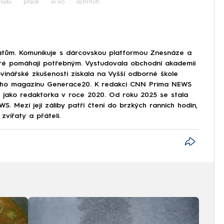
roda
práce
Brno
ochrnutí
tům. Komunikuje s dárcovskou platformou Znesnáze a
eré pomáhají potřebným. Vystudovala obchodní akademii
vinářské zkušenosti získala na Vyšší odborné škole
tského magazínu Generace20. K redakci CNN Prima NEWS
ze jako redaktorka v roce 2020. Od roku 2025 se stala
. Mezi její záliby patří čtení do brzkých ranních hodin,
zvířaty a přáteli.