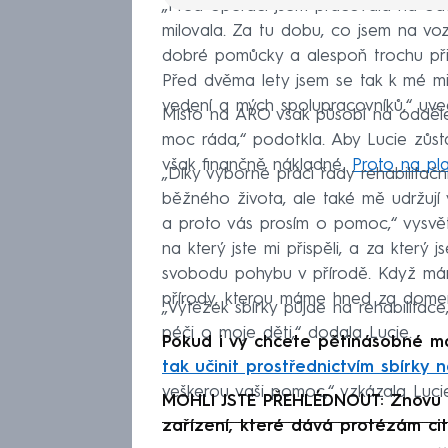
„Před operací jsem pracovala na odd
milovala. Za tu dobu, co jsem na vo
dobré pomůcky a alespoň trochu přiz
Před dvěma lety jsem se tak k mé mil
vedení a mých spolupracovníků,“ uved
Místo na ARO však působí na oddělen
moc ráda,“ podotkla. Aby Lucie zůsta
však finančně nákladné.
Proto na pla
„Díky výborné práci řady rehabilitač
běžného života, ale také mě udržují 
a proto vás prosím o pomoc,“ vysvětl
na který jste mi přispěli, a za kter
svobodu pohybu v přírodě. Když mám 
přírody, kterou máme hned za dome
„Výtěžek sbírky půjde na rehabilitace
péči o moje děti,“ dodala Lucie.
Pokud i vy chcete pětinásobné ma
tak učinit prostřednictvím sbírky
veškerou vaši pomoc,“ vzkázala Luci
MOHLI JSTE PŘEHLÉDNOUT: Znovu uc
zařízení, které dává protézám cit
Fa