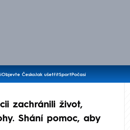
í
Objevte Česko
Jak ušetřit
Sport
Počasí
ii zachránili život,
nohy. Shání pomoc, aby