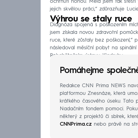
ochrnutí nohou. Měla jsem tak štěstí
jejich skvělou práci,“ zdůrazňuje Lucie
Výhrou se staly ruce
Diagnóza spojená s poškozením mích
jsem získala novou zdravotní pomůcku 
ruce, které zůstaly bez poškození,“
následoval měsíční pobyt na spinální 
Rehabilitačním ústavu Kladruby.
Pomáhejme společn
Redakce CNN Prima NEWS naváza
platformou Znesnáze, která umož
krátkého časového úseku. Tato 
Nadačním fondem pomoci. Pokud
některý z projektů či sbírek, kt
CNNPrima.cz
nebo
právě na st