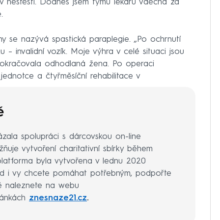
 v neštěstí. Dodnes jsem týmu lékařů vděčná za
.
y se nazývá spastická paraplegie. „Po ochrnutí
– invalidní vozík. Moje výhra v celé situaci jsou
 pokračovala odhodlaná žena. Po operaci
jednotce a čtyřměsíční rehabilitace v
ě
la spolupráci s dárcovskou on-line
ňuje vytvoření charitativní sbírky během
platforma byla vytvořena v lednu 2020
 i vy chcete pomáhat potřebným, podpořte
eré naleznete na webu
ránkách
znesnaze21.cz
.