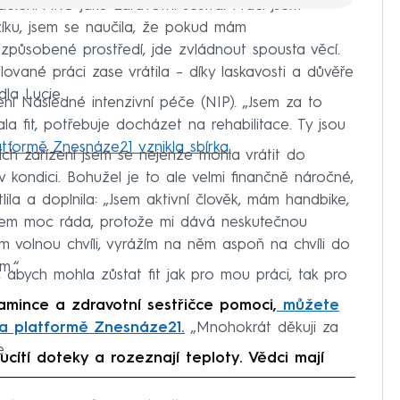
ělení ARO jako zdravotní sestra. Práci jsem
zíku, jsem se naučila, že pokud mám
působené prostředí, jde zvládnout spousta věcí.
ované práci zase vrátila – díky laskavosti a důvěře
la Lucie.
í Následné intenzivní péče (NIP). „Jsem za to
la fit, potřebuje docházet na rehabilitace. Ty jsou
tformě Znesnáze21 vznikla sbírka.
ních zařízení jsem se nejenže mohla vrátit do
v kondici. Bohužel je to ale velmi finančně náročné,
ila a doplnila: „Jsem aktivní člověk, mám handbike,
ý jsem moc ráda, protože mi dává neskutečnou
volnou chvíli, vyrážím na něm aspoň na chvíli do
m.“
, abych mohla zůstat fit jak pro mou práci, tak pro
mince a zdravotní sestřičce pomoci,
můžete
 na platformě Znesnáze21.
„Mnohokrát děkuji za
e.
ítí doteky a rozeznají teploty. Vědci mají
iled to fetch