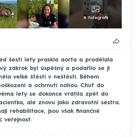
8 fotografií
d šesti lety praskla aorta a prodělala
vý zákrok byl úspěšný a podařilo se ji
měla velké štěstí v neštěstí. Během
oškození a ochrnutí nohou. Chuť do
dvěma lety se dokonce vrátila zpět do
acientka, ale znovu jako zdravotní sestra.
jí rehabilitace, jsou však finančně
 veřejnost.