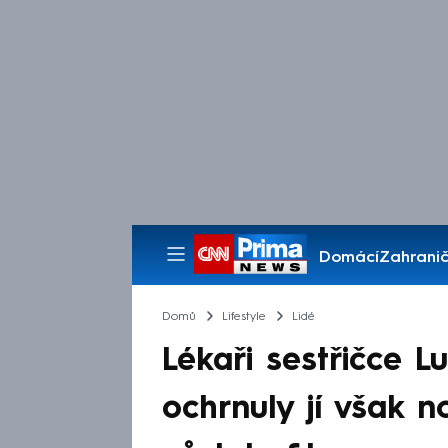
Domácí
Zahranič
Pořady
Domů
Lifestyle
Lidé
Lékaři sestřičce Luc
ochrnuly jí však 