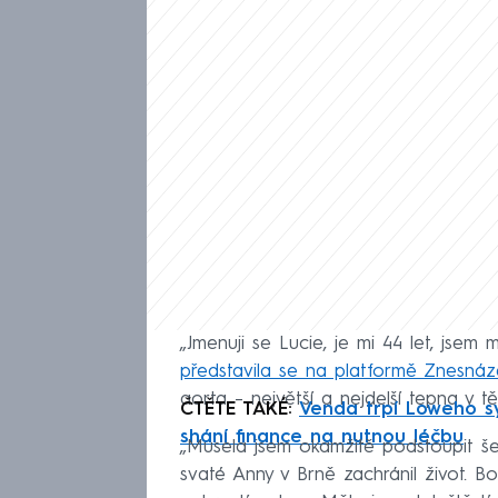
„Jmenuji se Lucie, je mi 44 let, jsem 
představila se na platformě Znesnáz
aorta – největší a nejdelší tepna v tě
ČTĚTE TAKÉ:
Venda trpí Loweho s
shání finance na nutnou léčbu
„Musela jsem okamžitě podstoupit še
svaté Anny v Brně zachránil život. 