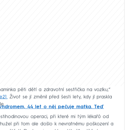
maminka pěti dětí a zdravotní sestřička na vozíku,“
e21.
Život se jí změnil před šesti lety, kdy jí praskla
le.
yndromem, 44 let o něj pečuje matka. Teď
stihodinovou operaci, při které mi tým lékařů od
Bohužel při tom ale došlo k nevratnému poškození a