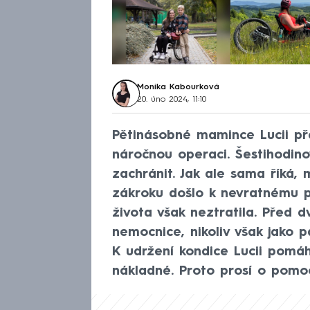
Monika Kabourková
20. úno 2024, 11:10
Pětinásobné mamince Lucii pře
náročnou operaci. Šestihodino
zachránit. Jak ale sama říká, 
zákroku došlo k nevratnému p
života však neztratila. Před 
nemocnice, nikoliv však jako p
K udržení kondice Lucii pomáha
nákladné. Proto prosí o pomoc