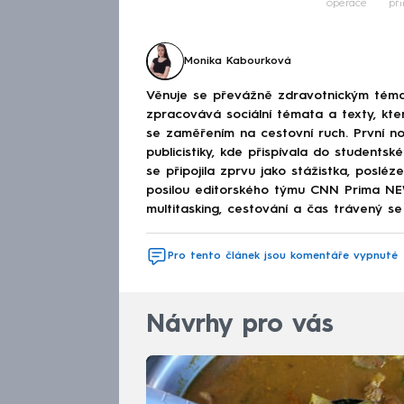
operace
pří
Monika Kabourková
Věnuje se převážně zdravotnickým téma
zpracovává sociální témata a texty, kt
se zaměřením na cestovní ruch. První no
publicistiky, kde přispívala do studen
se připojila zprvu jako stážistka, poslé
posilou editorského týmu CNN Prima NEWS
multitasking, cestování a čas trávený se 
Pro tento článek jsou komentáře vypnuté
Návrhy pro vás