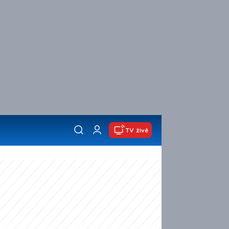
TV živě