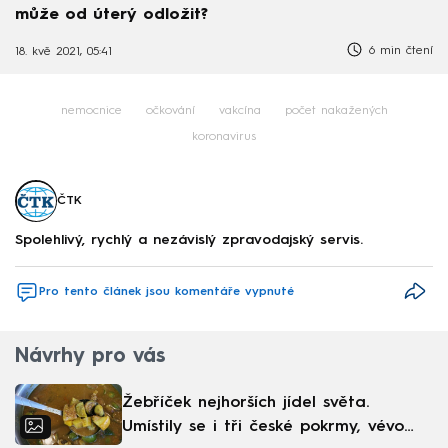
může od úterý odložit?
6 min čtení
18. kvě 2021, 05:41
nemocnice
očkování
vakcína
počet nakažených
koronavirus
ČTK
Spolehlivý, rychlý a nezávislý zpravodajský servis.
Pro tento článek jsou komentáře vypnuté
Návrhy pro vás
Žebříček nejhorších jídel světa.
Umístily se i tři české pokrmy, vévodí