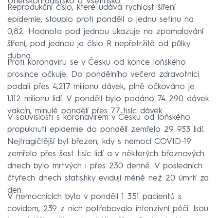
Uherskohradišťsko a Vsetínsko.
Reprodukční číslo, které udává rychlost šíření
epidemie, stouplo proti pondělí o jednu setinu na
0,82. Hodnota pod jednou ukazuje na zpomalování
šíření, pod jednou je číslo R nepřetržitě od půlky
dubna.
Proti koronaviru se v Česku od konce loňského
prosince očkuje. Do pondělního večera zdravotníci
podali přes 4,217 milionu dávek, plně očkováno je
1,112 milionu lidí. V pondělí bylo podáno 74 290 dávek
vakcín, minulé pondělí přes 77 tisíc dávek.
V souvislosti s koronavirem v Česku od loňského
propuknutí epidemie do pondělí zemřelo 29 933 lidí.
Nejtragičtější byl březen, kdy s nemocí COVID-19
zemřelo přes šest tisíc lidí a v některých březnových
dnech bylo mrtvých i přes 230 denně. V posledních
čtyřech dnech statistiky evidují méně než 20 úmrtí za
den.
V nemocnicích bylo v pondělí 1 351 pacientů s
covidem, 239 z nich potřebovalo intenzivní péči. Jsou