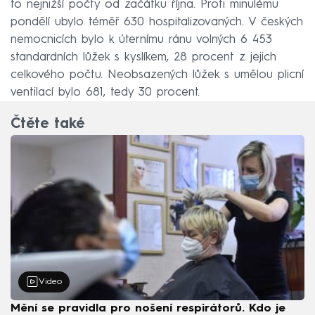
to nejnižší počty od začátku října. Proti minulému
pondělí ubylo téměř 630 hospitalizovaných. V českých
nemocnicích bylo k úternímu ránu volných 6 453
standardních lůžek s kyslíkem, 28 procent z jejich
celkového počtu. Neobsazených lůžek s umělou plicní
ventilací bylo 681, tedy 30 procent.
Čtěte také
Video
Mění se pravidla pro nošení respirátorů. Kdo je