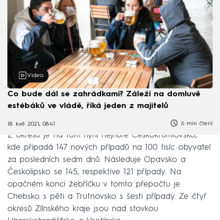
Video
Co bude dál se zahrádkami? Záleží na domluvě
estébáků ve vládě, říká jeden z majitelů
6 min čtení
18. kvě 2021, 08:41
Z okresů je na tom nyní nejhůře Českokrumlovsko,
kde připadá 147 nových případů na 100 tisíc obyvatel
za posledních sedm dnů. Následuje Opavsko a
Českolipsko se 145, respektive 121 případy. Na
opačném konci žebříčku v tomto přepočtu je
Chebsko s pěti a Trutnovsko s šesti případy. Ze čtyř
okresů Zlínského kraje jsou nad stovkou