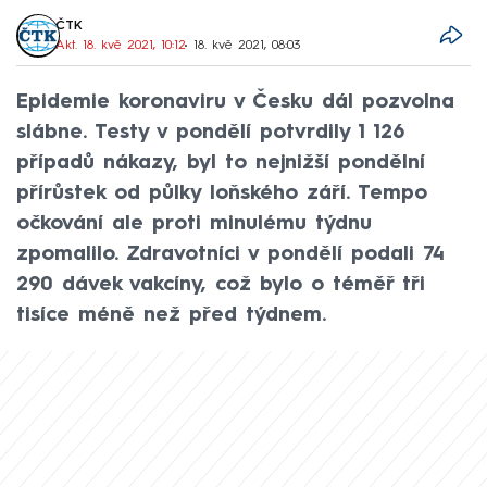
ČTK
Akt. 18. kvě 2021, 10:12
• 18. kvě 2021, 08:03
Epidemie koronaviru v Česku dál pozvolna
slábne. Testy v pondělí potvrdily 1 126
případů nákazy, byl to nejnižší pondělní
přírůstek od půlky loňského září. Tempo
očkování ale proti minulému týdnu
zpomalilo. Zdravotníci v pondělí podali 74
290 dávek vakcíny, což bylo o téměř tři
tisíce méně než před týdnem.