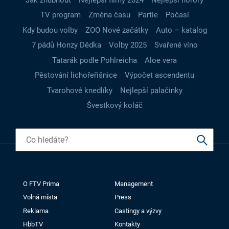
TV program
Změna času
Partie
Počasí
Kdy budou volby
ZOO Nové začátky
Auto – katalog
7 pádů Honzy Dědka
Volby 2025
Svařené víno
Tatarák podle Pohlreicha
Aloe vera
Pěstování lichořeřišnice
Výpočet ascendentu
Tvarohové knedlíky
Nejlepší palačinky
Švestkový koláč
O FTV Prima
Management
Volná místa
Press
Reklama
Castingy a výzvy
HbbTV
Kontakty