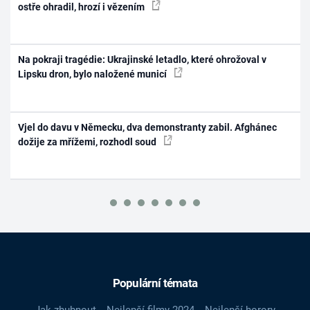
ostře ohradil, hrozí i vězením
Na pokraji tragédie: Ukrajinské letadlo, které ohrožoval v
Lipsku dron, bylo naložené municí
Vjel do davu v Německu, dva demonstranty zabil. Afghánec
dožije za mřížemi, rozhodl soud
Populární témata
Jak zhubnout
Nejlepší filmy 2024
Nejlepší horory