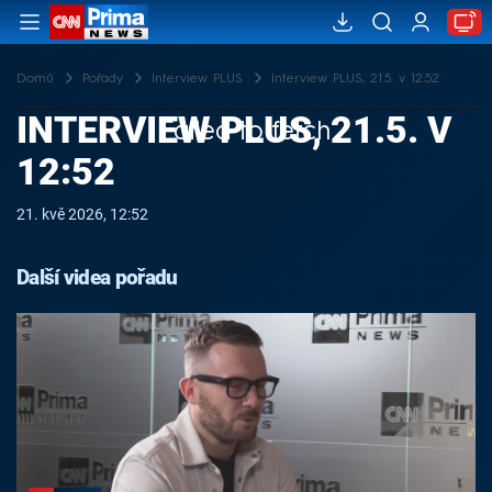
Domů
Pořady
Interview PLUS
Interview PLUS, 21.5. v 12:52
INTERVIEW PLUS, 21.5. V
Failed to fetch
12:52
21. kvě 2026, 12:52
Další videa pořadu