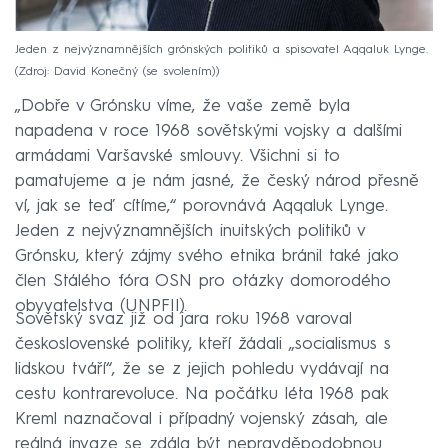
Jeden z nejvýznamnějších grónských politiků a spisovatel Aqqaluk Lynge.
Zdroj: David Konečný (se svolením)
„Dobře v Grónsku víme, že vaše země byla
napadena v roce 1968 sovětskými vojsky a dalšími
armádami Varšavské smlouvy. Všichni si to
pamatujeme a je nám jasné, že český národ přesně
ví, jak se teď cítíme,“ porovnává Aqqaluk Lynge.
Jeden z nejvýznamnějších inuitských politiků v
Grónsku, který zájmy svého etnika bránil také jako
člen Stálého fóra OSN pro otázky domorodého
obyvatelstva (UNPFII).
Sovětský svaz již od jara roku 1968 varoval
československé politiky, kteří žádali „socialismus s
lidskou tváří“, že se z jejich pohledu vydávají na
cestu kontrarevoluce. Na počátku léta 1968 pak
Kreml naznačoval i případný vojenský zásah, ale
reálná invaze se zdála být nepravděpodobnou