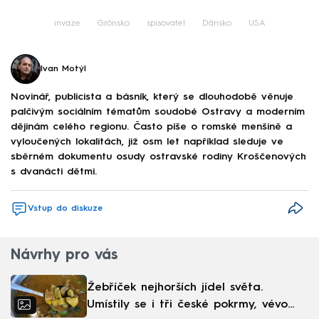
invaze
Grónsko
spisovatel
Dánsko
USA
Ivan Motýl
Novinář, publicista a básník, který se dlouhodobě věnuje
palčivým sociálním tématům soudobé Ostravy a moderním
dějinám celého regionu. Často píše o romské menšině a
vyloučených lokalitách, již osm let například sleduje ve
sběrném dokumentu osudy ostravské rodiny Kroščenových
s dvanácti dětmi.
Vstup do diskuze
Návrhy pro vás
Žebříček nejhorších jídel světa.
Umístily se i tři české pokrmy, vévodí