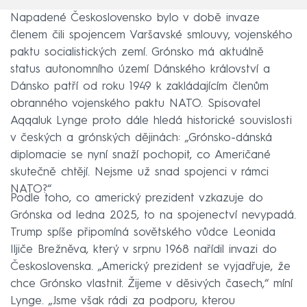
Napadené Československo bylo v době invaze
členem čili spojencem Varšavské smlouvy, vojenského
paktu socialistických zemí. Grónsko má aktuálně
status autonomního území Dánského království a
Dánsko patří od roku 1949 k zakládajícím členům
obranného vojenského paktu NATO. Spisovatel
Aqqaluk Lynge proto dále hledá historické souvislosti
v českých a grónských dějinách: „Grónsko-dánská
diplomacie se nyní snaží pochopit, co Američané
skutečně chtějí. Nejsme už snad spojenci v rámci
NATO?“
Podle toho, co americký prezident vzkazuje do
Grónska od ledna 2025, to na spojenectví nevypadá.
Trump spíše připomíná sovětského vůdce Leonida
Iljiče Brežněva, který v srpnu 1968 nařídil invazi do
Československa. „Americký prezident se vyjadřuje, že
chce Grónsko vlastnit. Žijeme v děsivých časech,“ míní
Lynge. „Jsme však rádi za podporu, kterou