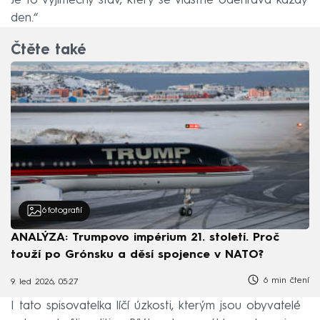
Je to výjimečný stav, který se vlastně odehrává každý
den.“
Čtěte také
6
fotografií
ANALÝZA: Trumpovo impérium 21. století. Proč
touží po Grónsku a děsí spojence v NATO?
6 min čtení
9. led 2026, 05:27
I tato spisovatelka líčí úzkosti, kterým jsou obyvatelé