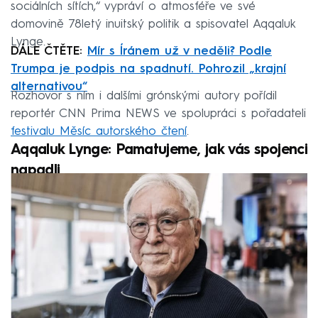
sociálních sítích,“ vypráví o atmosféře ve své
domovině 78letý inuitský politik a spisovatel Aqqaluk
Lynge.
DÁLE ČTĚTE:
Mír s Íránem už v neděli? Podle
Trumpa je podpis na spadnutí. Pohrozil „krajní
alternativou“
Rozhovor s ním i dalšími grónskými autory pořídil
reportér CNN Prima NEWS ve spolupráci s pořadateli
festivalu Měsíc autorského čtení
.
Aqqaluk Lynge: Pamatujeme, jak vás spojenci
napadli