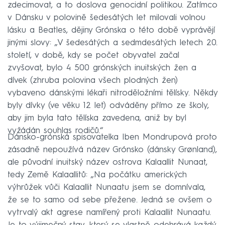
zdecimovat, a to doslova genocidní politikou. Zatímco
v Dánsku v polovině šedesátých let milovali volnou
lásku a Beatles, dějiny Grónska o této době vyprávějí
jinými slovy: „V šedesátých a sedmdesátých letech 20.
století, v době, kdy se počet obyvatel začal
zvyšovat, bylo 4 500 grónských inuitských žen a
dívek (zhruba polovina všech plodných žen)
vybaveno dánskými lékaři nitroděložními tělísky. Někdy
byly dívky (ve věku 12 let) odváděny přímo ze školy,
aby jim byla tato tělíska zavedena, aniž by byl
vyžádán souhlas rodičů.“
Dánsko-grónská spisovatelka Iben Mondrupová proto
zásadně nepoužívá název Grónsko (dánsky Grønland),
ale původní inuitský název ostrova Kalaallit Nunaat,
tedy Země Kalaallitů: „Na počátku amerických
výhrůžek vůči Kalaallit Nunaatu jsem se domnívala,
že se to samo od sebe přežene. Jedná se ovšem o
vytrvalý akt agrese namířený proti Kalaallit Nunaatu.