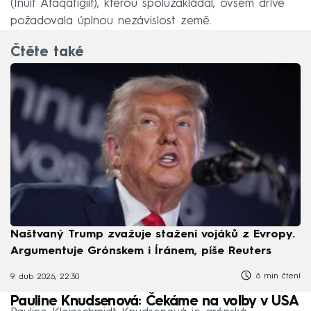
(Inuit Ataqatigiit), kterou spoluzakládal, ovšem dříve
požadovala úplnou nezávislost země.
Čtěte také
Naštvaný Trump zvažuje stažení vojáků z Evropy.
Argumentuje Grónskem i Íránem, píše Reuters
6 min čtení
9. dub 2026, 22:30
Pauline Knudsenová: Čekáme na volby v USA