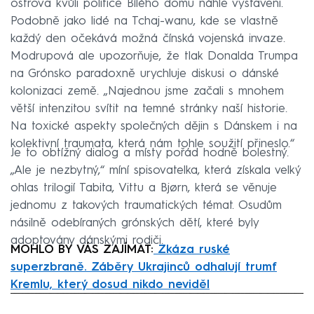
ostrova kvůli politice Bílého domu náhle vystaveni.
Podobně jako lidé na Tchaj-wanu, kde se vlastně
každý den očekává možná čínská vojenská invaze.
Modrupová ale upozorňuje, že tlak Donalda Trumpa
na Grónsko paradoxně urychluje diskusi o dánské
kolonizaci země. „Najednou jsme začali s mnohem
větší intenzitou svítit na temné stránky naší historie.
Na toxické aspekty společných dějin s Dánskem i na
kolektivní traumata, která nám tohle soužití přineslo.“
Je to obtížný dialog a místy pořád hodně bolestný.
„Ale je nezbytný,“ míní spisovatelka, která získala velký
ohlas trilogií Tabita, Vittu a Bjørn, která se věnuje
jednomu z takových traumatických témat. Osudům
násilně odebíraných grónských dětí, které byly
adoptovány dánskými rodiči.
MOHLO BY VÁS ZAJÍMAT:
Zkáza ruské
superzbraně. Záběry Ukrajinců odhalují trumf
Kremlu, který dosud nikdo neviděl
Failed to fetch