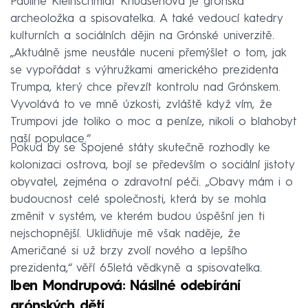
Pauline Kleinschmidt Knudsenová je grónská
archeoložka a spisovatelka. A také vedoucí katedry
kulturních a sociálních dějin na Grónské univerzitě.
„Aktuálně jsme neustále nuceni přemýšlet o tom, jak
se vypořádat s výhružkami amerického prezidenta
Trumpa, který chce převzít kontrolu nad Grónskem.
Vyvolává to ve mně úzkosti, zvláště když vím, že
Trumpovi jde toliko o moc a peníze, nikoli o blahobyt
naší populace.“
Pokud by se Spojené státy skutečně rozhodly ke
kolonizaci ostrova, bojí se především o sociální jistoty
obyvatel, zejména o zdravotní péči. „Obavy mám i o
budoucnost celé společnosti, která by se mohla
změnit v systém, ve kterém budou úspěšní jen ti
nejschopnější. Uklidňuje mě však naděje, že
Američané si už brzy zvolí nového a lepšího
prezidenta,“ věří 65letá vědkyně a spisovatelka.
Iben Mondrupová: Násilné odebírání
grónských dětí