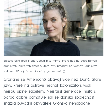
Spisovatelka Iben Mondrupová píše mimo jiné o násilně odebíraných
grónských inuitských dětech, které byly předány na výchovu dánským
rodinám.
Zdroj: David Konečný (se svolením)
Gróňané se Američanů obávají více než Dánů. Staré
jizvy, které na ostrově nechali kolonizátoři, však
nejsou úplně zaceleny. Nejstarší generace Inuitů si
pořád dobře pamatuje, jak se dánská společnost
snažila původní obyvatele Grónska nenápadně