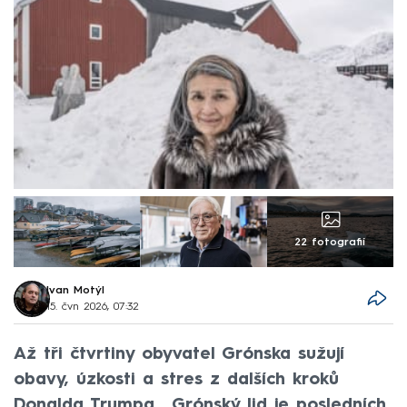
22 fotografií
Ivan Motýl
15. čvn 2026, 07:32
Až tři čtvrtiny obyvatel Grónska sužují
obavy, úzkosti a stres z dalších kroků
Donalda Trumpa. „Grónský lid je posledních