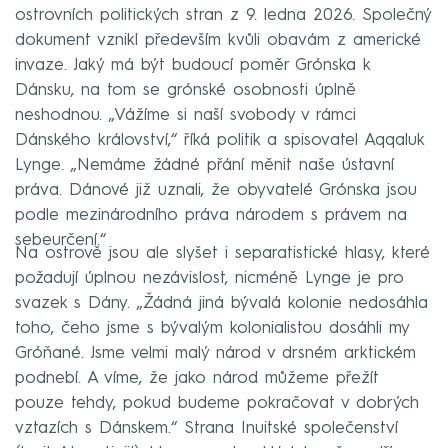
ostrovních politických stran z 9. ledna 2026. Společný
dokument vznikl především kvůli obavám z americké
invaze. Jaký má být budoucí poměr Grónska k
Dánsku, na tom se grónské osobnosti úplně
neshodnou. „Vážíme si naší svobody v rámci
Dánského království,“ říká politik a spisovatel Aqqaluk
Lynge. „Nemáme žádné přání měnit naše ústavní
práva. Dánové již uznali, že obyvatelé Grónska jsou
podle mezinárodního práva národem s právem na
sebeurčení.“
Na ostrově jsou ale slyšet i separatistické hlasy, které
požadují úplnou nezávislost, nicméně Lynge je pro
svazek s Dány. „Žádná jiná bývalá kolonie nedosáhla
toho, čeho jsme s bývalým kolonialistou dosáhli my
Gróňané. Jsme velmi malý národ v drsném arktickém
podnebí. A víme, že jako národ můžeme přežít
pouze tehdy, pokud budeme pokračovat v dobrých
vztazích s Dánskem.“ Strana Inuitské společenství