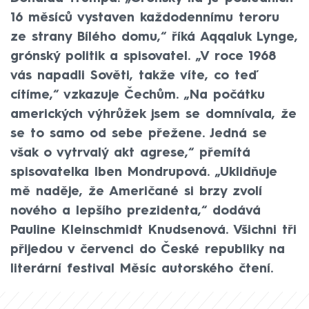
16 měsíců vystaven každodennímu teroru
ze strany Bílého domu,“ říká Aqqaluk Lynge,
grónský politik a spisovatel. „V roce 1968
vás napadli Sověti, takže víte, co teď
cítíme,“ vzkazuje Čechům. „Na počátku
amerických výhrůžek jsem se domnívala, že
se to samo od sebe přežene. Jedná se
však o vytrvalý akt agrese,“ přemítá
spisovatelka Iben Mondrupová. „Uklidňuje
mě naděje, že Američané si brzy zvolí
nového a lepšího prezidenta,“ dodává
Pauline Kleinschmidt Knudsenová. Všichni tři
přijedou v červenci do České republiky na
literární festival Měsíc autorského čtení.