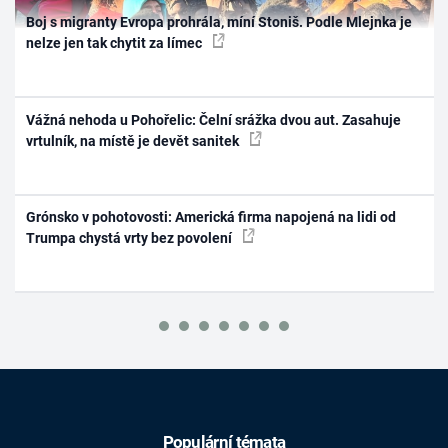
Boj s migranty Evropa prohrála, míní Stoniš. Podle Mlejnka je
nelze jen tak chytit za límec
Vážná nehoda u Pohořelic: Čelní srážka dvou aut. Zasahuje
vrtulník, na místě je devět sanitek
Grónsko v pohotovosti: Americká firma napojená na lidi od
Trumpa chystá vrty bez povolení
Populární témata