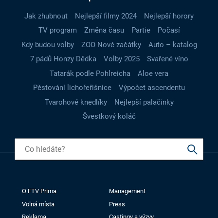
Jak zhubnout
Nejlepší filmy 2024
Nejlepší horory
TV program
Změna času
Partie
Počasí
Kdy budou volby
ZOO Nové začátky
Auto – katalog
7 pádů Honzy Dědka
Volby 2025
Svařené víno
Tatarák podle Pohlreicha
Aloe vera
Pěstování lichořeřišnice
Výpočet ascendentu
Tvarohové knedlíky
Nejlepší palačinky
Švestkový koláč
O FTV Prima
Management
Volná místa
Press
Reklama
Castingy a výzvy