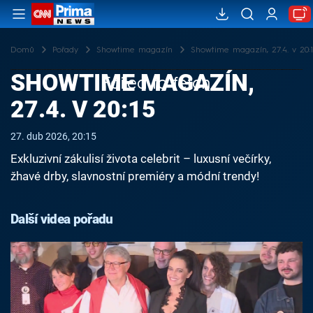
Domů
Pořady
Showtime magazín
Showtime magazín, 27.4. v 20:1
SHOWTIME MAGAZÍN,
Failed to fetch
27.4. V 20:15
27. dub 2026, 20:15
Exkluzivní zákulisí života celebrit – luxusní večírky,
žhavé drby, slavnostní premiéry a módní trendy!
Další videa pořadu