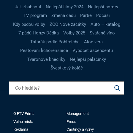
Jak zhubnout
Nejlepší filmy 2024
Nejlepší horory
TV program
Změna času
Partie
Počasí
Kdy budou volby
ZOO Nové začátky
Auto – katalog
7 pádů Honzy Dědka
Volby 2025
Svařené víno
Tatarák podle Pohlreicha
Aloe vera
Pěstování lichořeřišnice
Výpočet ascendentu
Tvarohové knedlíky
Nejlepší palačinky
Švestkový koláč
O FTV Prima
Management
Volná místa
Press
Reklama
Castingy a výzvy