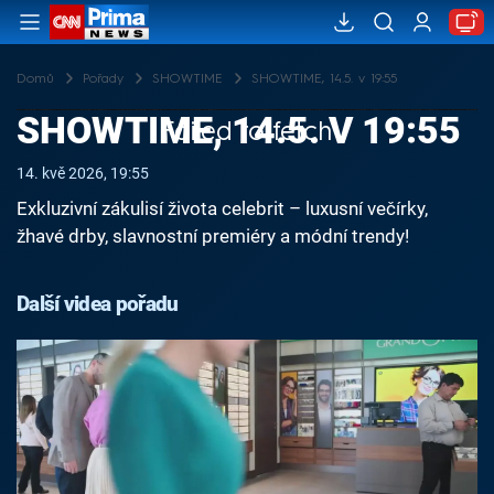
Domů
Pořady
SHOWTIME
SHOWTIME, 14.5. v 19:55
SHOWTIME, 14.5. V 19:55
Failed to fetch
14. kvě 2026, 19:55
Exkluzivní zákulisí života celebrit – luxusní večírky,
žhavé drby, slavnostní premiéry a módní trendy!
Další videa pořadu