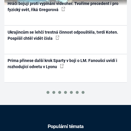
Hráči bojují proti vypínání videoher. Tvoříme precedent i pro
fyzický svět, říká Gregorová
Ukrajincům se lehčí trestná činnost odpouštěla, tvrdí Koten.
Pospíšil chtěl vidět čísla
Prima přinese další krok Sparty v boji o LM. Fanoušci uvidí i
rozhodující odvetu v Lyonu
Populární témata