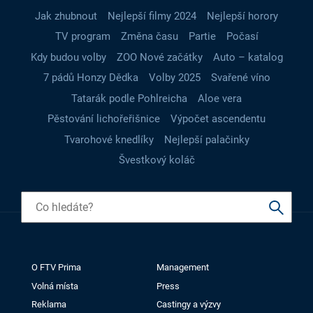
Jak zhubnout
Nejlepší filmy 2024
Nejlepší horory
TV program
Změna času
Partie
Počasí
Kdy budou volby
ZOO Nové začátky
Auto – katalog
7 pádů Honzy Dědka
Volby 2025
Svařené víno
Tatarák podle Pohlreicha
Aloe vera
Pěstování lichořeřišnice
Výpočet ascendentu
Tvarohové knedlíky
Nejlepší palačinky
Švestkový koláč
O FTV Prima
Management
Volná místa
Press
Reklama
Castingy a výzvy