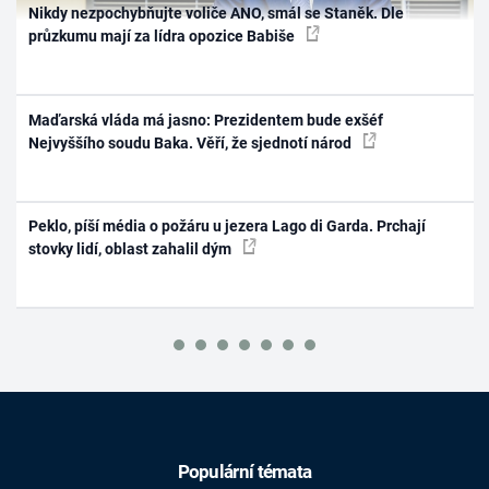
Nikdy nezpochybňujte voliče ANO, smál se Staněk. Dle
průzkumu mají za lídra opozice Babiše
Maďarská vláda má jasno: Prezidentem bude exšéf
Nejvyššího soudu Baka. Věří, že sjednotí národ
Peklo, píší média o požáru u jezera Lago di Garda. Prchají
stovky lidí, oblast zahalil dým
Populární témata