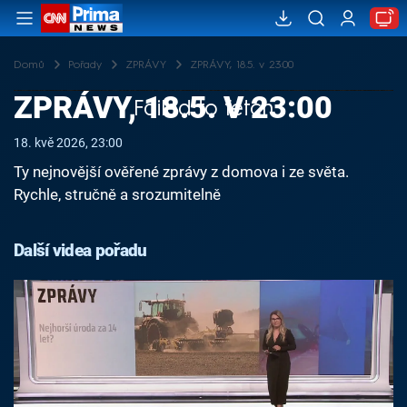
Domů
Pořady
ZPRÁVY
ZPRÁVY, 18.5. v 23:00
ZPRÁVY, 18.5. V 23:00
Failed to fetch
18. kvě 2026, 23:00
Ty nejnovější ověřené zprávy z domova i ze světa.
Rychle, stručně a srozumitelně
Další videa pořadu