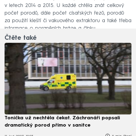
v letech 2014 a 2015. U každé chtěla znát celkový
počet porodů, dále počet císařských řezů, porodů
za použití kleští či vakuového extraktoru a také třeba
informace o poraněních hráze a čípku.
Čtěte také
Tonička už nechtěla čekat. Záchranáři popsali
dramatický porod přímo v sanitce