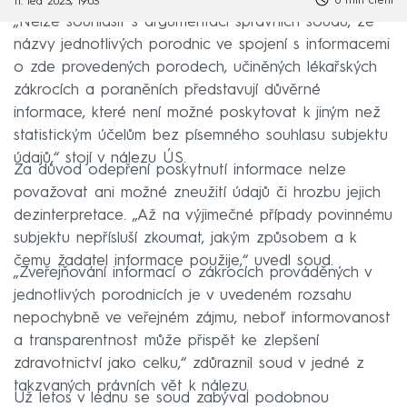
6 min čtení
11. led 2023, 19:03
„Nelze souhlasit s argumentací správních soudů, že
názvy jednotlivých porodnic ve spojení s informacemi
o zde provedených porodech, učiněných lékařských
zákrocích a poraněních představují důvěrné
informace, které není možné poskytovat k jiným než
statistickým účelům bez písemného souhlasu subjektu
údajů,“ stojí v nálezu ÚS.
Za důvod odepření poskytnutí informace nelze
považovat ani možné zneužití údajů či hrozbu jejich
dezinterpretace. „Až na výjimečné případy povinnému
subjektu nepřísluší zkoumat, jakým způsobem a k
čemu žadatel informace použije,“ uvedl soud.
„Zveřejňování informací o zákrocích prováděných v
jednotlivých porodnicích je v uvedeném rozsahu
nepochybně ve veřejném zájmu, neboť informovanost
a transparentnost může přispět ke zlepšení
zdravotnictví jako celku,“ zdůraznil soud v jedné z
takzvaných právních vět k nálezu.
Už letos v lednu se soud zabýval podobnou