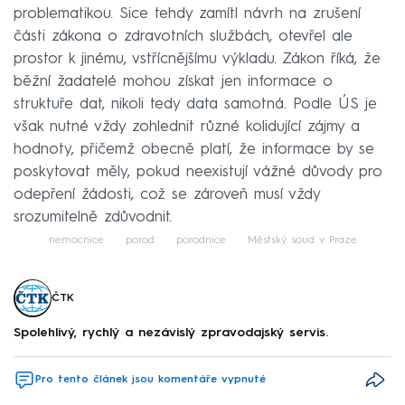
problematikou. Sice tehdy zamítl návrh na zrušení
části zákona o zdravotních službách, otevřel ale
prostor k jinému, vstřícnějšímu výkladu. Zákon říká, že
běžní žadatelé mohou získat jen informace o
struktuře dat, nikoli tedy data samotná. Podle ÚS je
však nutné vždy zohlednit různé kolidující zájmy a
hodnoty, přičemž obecně platí, že informace by se
poskytovat měly, pokud neexistují vážné důvody pro
odepření žádosti, což se zároveň musí vždy
srozumitelně zdůvodnit.
nemocnice
porod
porodnice
Městský soud v Praze
ČTK
Spolehlivý, rychlý a nezávislý zpravodajský servis.
Pro tento článek jsou komentáře vypnuté