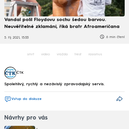
Vandal polil Floydovu sochu šedou barvou.
Neuvěřitelné zklamání, říká bratr Afroameričana
6 min čtení
5. říj 2021, 15:33
smrt
video
vražda
trest
rasismus
ČTK
Spolehlivý, rychlý a nezávislý zpravodajský servis.
Vstup do diskuze
Návrhy pro vás