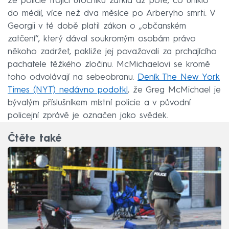
že policie trojici útočníků zatkla až poté, co uniklo
do médií, více než dva měsíce po Arberyho smrti. V
Georgii v té době platil zákon o „občanském
zatčení“, který dával soukromým osobám právo
někoho zadržet, pakliže jej považovali za prchajícího
pachatele těžkého zločinu. McMichaelovi se kromě
toho odvolávají na sebeobranu.
Deník The New York
Times (NYT) nedávno podotkl
, že Greg McMichael je
bývalým příslušníkem místní policie a v původní
policejní zprávě je označen jako svědek.
Čtěte také