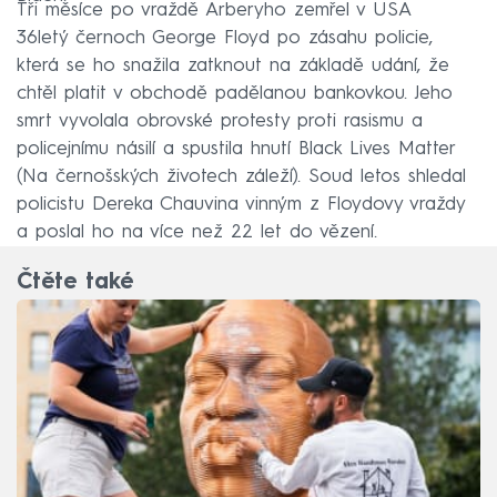
Tři měsíce po vraždě Arberyho zemřel v USA
36letý černoch George Floyd po zásahu policie,
která se ho snažila zatknout na základě udání, že
chtěl platit v obchodě padělanou bankovkou. Jeho
smrt vyvolala obrovské protesty proti rasismu a
policejnímu násilí a spustila hnutí Black Lives Matter
(Na černošských životech záleží). Soud letos shledal
policistu Dereka Chauvina vinným z Floydovy vraždy
a poslal ho na více než 22 let do vězení.
Čtěte také