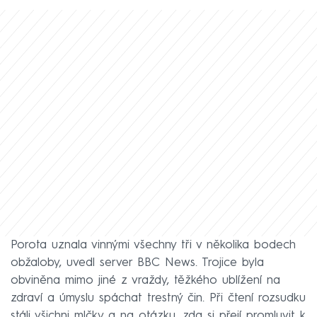
Porota uznala vinnými všechny tři v několika bodech
obžaloby, uvedl server BBC News. Trojice byla
obviněna mimo jiné z vraždy, těžkého ublížení na
zdraví a úmyslu spáchat trestný čin. Při čtení rozsudku
stáli všichni mlčky a na otázku, zda si přejí promluvit k