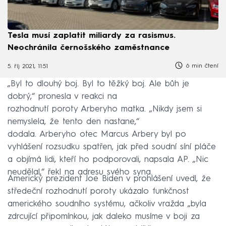
Tesla musí zaplatit miliardy za rasismus.
Neochránila černošského zaměstnance
6 min čtení
5. říj 2021, 11:51
„Byl to dlouhý boj. Byl to těžký boj. Ale bůh je
dobrý,“ pronesla v reakci na
rozhodnutí poroty Arberyho matka. „Nikdy jsem si
nemyslela, že tento den nastane,“
dodala. Arberyho otec Marcus Arbery byl po
vyhlášení rozsudku spatřen, jak před soudní síní pláče
a objímá lidi, kteří ho podporovali, napsala AP. „Nic
neudělal,“ řekl na adresu svého syna.
Americký prezident Joe Biden v prohlášení uvedl, že
středeční rozhodnutí poroty ukázalo funkčnost
amerického soudního systému, ačkoliv vražda „byla
zdrcující připomínkou, jak daleko musíme v boji za