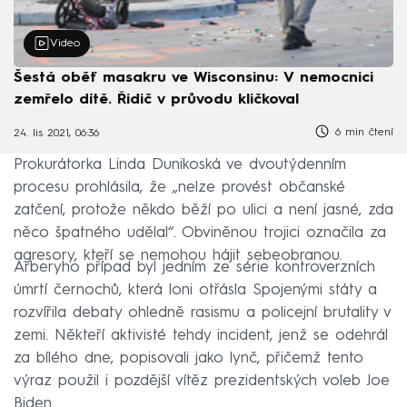
Video
Šestá oběť masakru ve Wisconsinu: V nemocnici
zemřelo dítě. Řidič v průvodu kličkoval
6 min čtení
24. lis 2021, 06:36
Prokurátorka Linda Dunikoská ve dvoutýdenním
procesu prohlásila, že „nelze provést občanské
zatčení, protože někdo běží po ulici a není jasné, zda
něco špatného udělal“. Obviněnou trojici označila za
agresory, kteří se nemohou hájit sebeobranou.
Arberyho případ byl jedním ze série kontroverzních
úmrtí černochů, která loni otřásla Spojenými státy a
rozvířila debaty ohledně rasismu a policejní brutality v
zemi. Někteří aktivisté tehdy incident, jenž se odehrál
za bílého dne, popisovali jako lynč, přičemž tento
výraz použil i pozdější vítěz prezidentských voleb Joe
Biden.