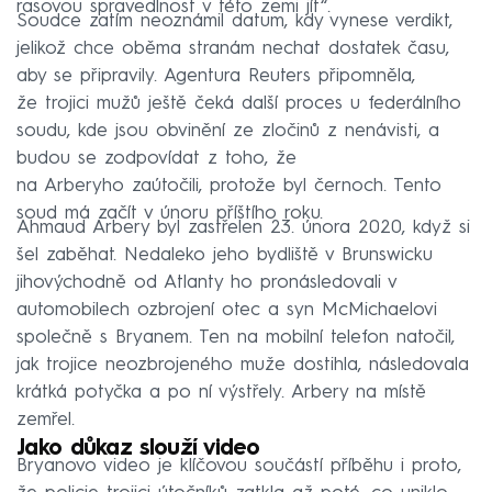
rasovou spravedlnost v této zemi jít“.
Soudce zatím neoznámil datum, kdy vynese verdikt,
jelikož chce oběma stranám nechat dostatek času,
aby se připravily. Agentura Reuters připomněla,
že trojici mužů ještě čeká další proces u federálního
soudu, kde jsou obvinění ze zločinů z nenávisti, a
budou se zodpovídat z toho, že
na Arberyho zaútočili, protože byl černoch. Tento
soud má začít v únoru příštího roku.
Ahmaud Arbery byl zastřelen 23. února 2020, když si
šel zaběhat. Nedaleko jeho bydliště v Brunswicku
jihovýchodně od Atlanty ho pronásledovali v
automobilech ozbrojení otec a syn McMichaelovi
společně s Bryanem. Ten na mobilní telefon natočil,
jak trojice neozbrojeného muže dostihla, následovala
krátká potyčka a po ní výstřely. Arbery na místě
zemřel.
Jako důkaz slouží video
Bryanovo video je klíčovou součástí příběhu i proto,