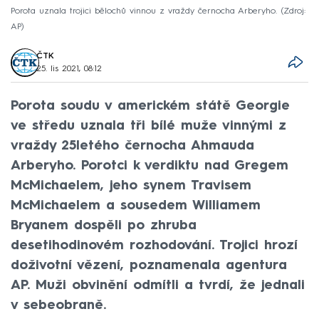
Porota uznala trojici bělochů vinnou z vraždy černocha Arberyho.
Zdroj:
AP
ČTK
25. lis 2021, 08:12
Porota soudu v americkém státě Georgie
ve středu uznala tři bílé muže vinnými z
vraždy 25letého černocha Ahmauda
Arberyho. Porotci k verdiktu nad Gregem
McMichaelem, jeho synem Travisem
McMichaelem a sousedem Williamem
Bryanem dospěli po zhruba
desetihodinovém rozhodování. Trojici hrozí
doživotní vězení, poznamenala agentura
AP. Muži obvinění odmítli a tvrdí, že jednali
v sebeobraně.