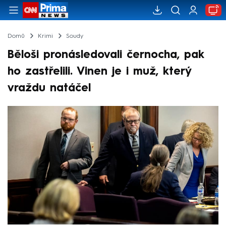
Domů
Krimi
Soudy
Běloši pronásledovali černocha, pak
ho zastřelili. Vinen je i muž, který
vraždu natáčel