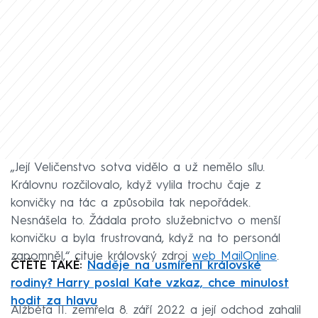
„Její Veličenstvo sotva vidělo a už nemělo sílu.
Královnu rozčilovalo, když vylila trochu čaje z
konvičky na tác a způsobila tak nepořádek.
Nesnášela to. Žádala proto služebnictvo o menší
konvičku a byla frustrovaná, když na to personál
zapomněl,“ cituje královský zdroj
web MailOnline
.
ČTĚTE TAKÉ:
Naděje na usmíření královské
rodiny? Harry poslal Kate vzkaz, chce minulost
hodit za hlavu
Alžběta II. zemřela 8. září 2022 a její odchod zahalil