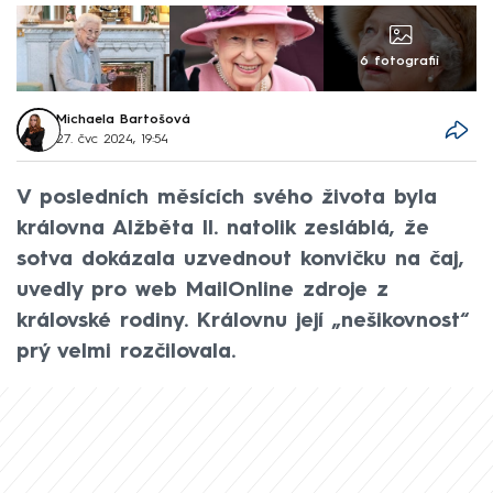
6 fotografií
Michaela Bartošová
27. čvc 2024, 19:54
V posledních měsících svého života byla
královna Alžběta II. natolik zesláblá, že
sotva dokázala uzvednout konvičku na čaj,
uvedly pro web MailOnline zdroje z
královské rodiny. Královnu její „nešikovnost“
prý velmi rozčilovala.