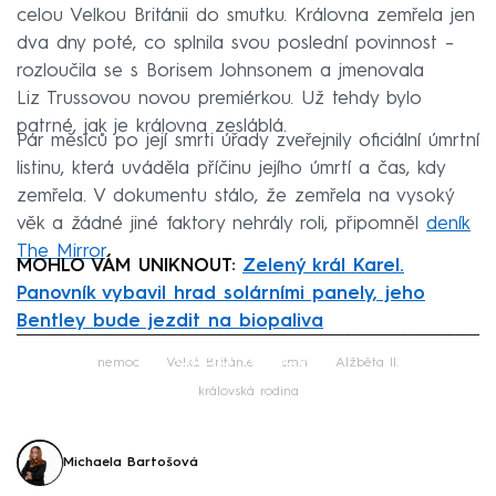
celou Velkou Británii do smutku. Královna zemřela jen
dva dny poté, co splnila svou poslední povinnost –
rozloučila se s Borisem Johnsonem a jmenovala
Liz Trussovou novou premiérkou. Už tehdy bylo
patrné, jak je královna zesláblá.
Pár měsíců po její smrti úřady zveřejnily oficiální úmrtní
listinu, která uváděla příčinu jejího úmrtí a čas, kdy
zemřela. V dokumentu stálo, že zemřela na vysoký
věk a žádné jiné faktory nehrály roli, připomněl
deník
The Mirror
.
MOHLO VÁM UNIKNOUT:
Zelený král Karel.
Panovník vybavil hrad solárními panely, jeho
Bentley bude jezdit na biopaliva
Failed to fetch
nemoc
Velká Británie
smrt
Alžběta II.
královská rodina
Michaela Bartošová