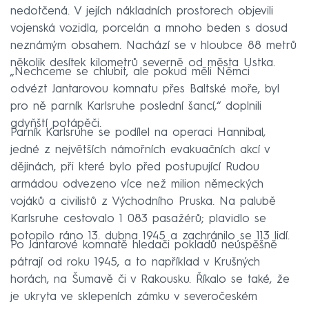
nedotčená. V jejích nákladních prostorech objevili
vojenská vozidla, porcelán a mnoho beden s dosud
neznámým obsahem. Nachází se v hloubce 88 metrů
několik desítek kilometrů severně od města Ustka.
„Nechceme se chlubit, ale pokud měli Němci
odvézt Jantarovou komnatu přes Baltské moře, byl
pro ně parník Karlsruhe poslední šancí,“ doplnili
gdyňští potápěči.
Parník Karlsruhe se podílel na operaci Hannibal,
jedné z největších námořních evakuačních akcí v
dějinách, při které bylo před postupující Rudou
armádou odvezeno více než milion německých
vojáků a civilistů z Východního Pruska. Na palubě
Karlsruhe cestovalo 1 083 pasažérů; plavidlo se
potopilo ráno 13. dubna 1945 a zachránilo se 113 lidí.
Po Jantarové komnatě hledači pokladů neúspěšně
pátrají od roku 1945, a to například v Krušných
horách, na Šumavě či v Rakousku. Říkalo se také, že
je ukryta ve sklepeních zámku v severočeském