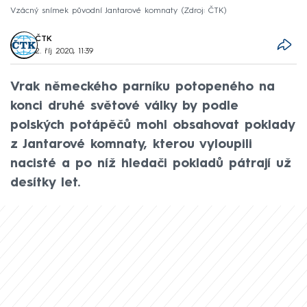
Vzácný snímek původní Jantarové komnaty
Zdroj: ČTK
ČTK
2. říj 2020, 11:39
Vrak německého parníku potopeného na
konci druhé světové války by podle
polských potápěčů mohl obsahovat poklady
z Jantarové komnaty, kterou vyloupili
nacisté a po níž hledači pokladů pátrají už
desítky let.