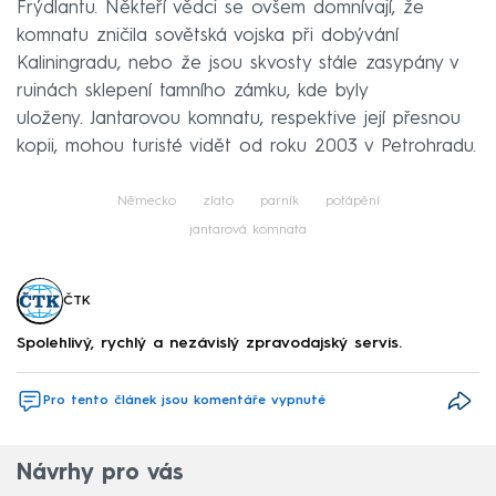
Frýdlantu. Někteří vědci se ovšem domnívají, že
komnatu zničila sovětská vojska při dobývání
Kaliningradu, nebo že jsou skvosty stále zasypány v
ruinách sklepení tamního zámku, kde byly
uloženy. Jantarovou komnatu, respektive její přesnou
kopii, mohou turisté vidět od roku 2003 v Petrohradu.
Německo
zlato
parník
potápění
jantarová komnata
ČTK
Spolehlivý, rychlý a nezávislý zpravodajský servis.
Pro tento článek jsou komentáře vypnuté
Návrhy pro vás