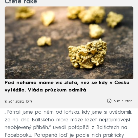
Čtěte také
Pod nohama máme víc zlata, než se kdy v Česku
vytěžilo. Vláda průzkum odmítá
6 min čtení
9. zář 2020, 13:19
„Pátrali jsme po něm od loňska, kdy jsme si uvědomili,
že na dně Baltského moře může ležet nejzajímavější
neobjevený příběh,“ uvedli potápěči z Baltictech na
Facebooku. Potopená loď je podle nich prakticky