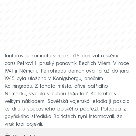
Jantarovou komnatu v roce 1716 daroval ruskému
caru Petrovi I. pruský panovník Bedřich Vilém. V roce
1941 ji Němci u Petrohradu demontovali a až do jara
1945 byla uložena v Königsbergu, dnešním
Kaliningradu. Z tohoto města, dříve patřícího
Německu, vyplula v dubnu 1945 loď Karlsruhe s
velkým nákladem. Sovětská vojenská letadla ji poslala
ke dnu u současného polského pobřeží. Potápěči z
gdyňského střediska Baltictech nyní informovali, že
vrak lodi objevili.